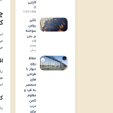
کارایی
چ
01/07/1404
تاثیر
ک
روغن
سوخته
اس
بر بتن
می
3
هفته
می
پیش
حفاظ
ا
روی
دیوار با
یک
طراحی
هم
های
اس
منحصر
به فرد و
مقاوم
ک
ثامن
درب
با
برای