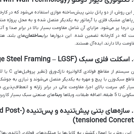
Twin W)
 این روش، از دو پانل بتنی پیش‌ساخته موازی استفاده می‌شود که در کارخانه
پاهای مشبک فلزی یا آرماتور به یکدیگر متصل شده و به محل پروژه منتق
ن درجا پر می‌شود. مزایای آن شامل مقاومت بسیار بالا در برابر صدا و 
ت که در کارخانه تضمین شده. این دیوارها برای
ساختمان
‌های بلند، هت
اومت بالا دارند، ایده‌آل هستند.
Light G)
 سیستم از مقاطع فولادی گالوانیزه نازک‌ورق (نظیر پروفیل‌های C یا U) برای ساخت قاب
یار کم، سرعت بالای اجرا، مقاومت عالی در برابر زلزله و انعطاف‌پذیری
تا 5 طبقه، اضافه طبقات، ویلاها و
بنا
های صنعتی سبک بسیار کاربر
5. سازه‌های بتنی پی
tensioned Concrete
 این روش، با اعمال کشش به کابل‌ها یا میلگردهای فولادی (تاندون‌ها) 