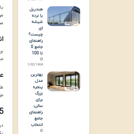
با
هندریل
مو
یا نرده
شیشه
صن
ای
چیست؟
ان
راهنمای
جامع 0
بر
تا 100
مد
21/02/1404
عا
بهترین
مدل
طر
پنجره
بزرگ
مز
برای
سالن:
15 روش ساخت 
راهنمای
جامع
انتخاب
یک