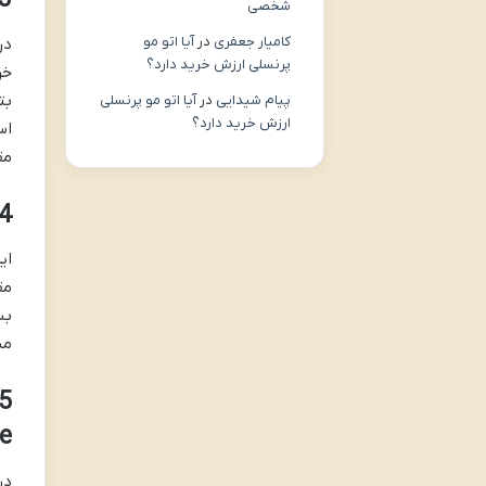
3. تکنولوژی دیوار دوقلو (all Technology
شخصی
کامیار جعفری
در
آیا اتو مو
در
پرنسلی ارزش خرید دارد؟
خر
بت
پیام شیدایی
در
آیا اتو مو پرنسلی
ارزش خرید دارد؟
اس
مق
4. اسکلت فلزی سبک (auge Steel Framing – LGSF
این
بس
مسکونی 
)
در