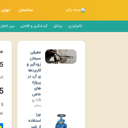
ساختمان
تهران
تکنولوژی
پزشکی
گردشگری و اقامتی
بین الملل
معرفی
سیمان
15 روش های ساخت و
زودگیر و
کاربردها
ی آن در
آخری
پروژه
های
15 روش های ساخ
خاص
5 روز
پیش
پر
چرا
استفاده
از شیر