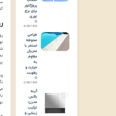
انتخاب
پروژکتور
آش
برای برج
نوری
رو
26/08/1404
طراحی
محوطه
نو
استخر با
شی
متریال
بخ
مقاوم
پر
به
حرارت و
رطوبت
تأ
22/08/1404
می
آینه
با
باکس
نه
مدرن؛
ترکیب
زیبایی و
جه