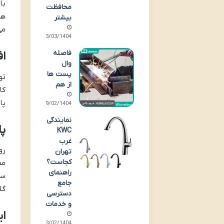
با
محافظت
هز
بیشتر
می
03/03/1404
فاصله
ا
وال
پست ها
تو
از هم
کا
پا
29/02/1404
نمایندگی
پا
KWC
غرب
رو
تهران
کجاست؟
مص
راهنمای
سم
جامع
گل
دسترسی
و خدمات
ای
23/02/1404