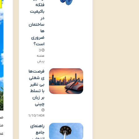
فلکه
باکیفیت
در
ساختمان‌
ها
ضروری
است؟
3
هفته
پیش
فرصت‌ها
ی شغلی
بی نظیر
با تسلط
بر زبان
چینی
11/10/1404
صن
مت
راهنمای
جامع
عم