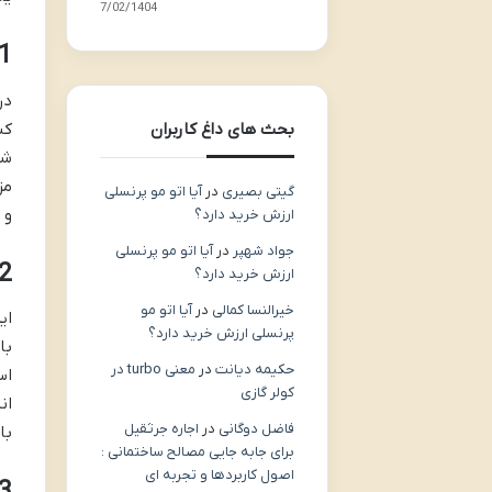
17/02/1404
1. ساخت و ساز پیش‌ساخته (ated & Modular Construction
در
کن
بحث های داغ کاربران
شا
مز
گیتی بصیری
در
آیا اتو مو پرنسلی
و 
ارزش خرید دارد؟
جواد شهپر
در
آیا اتو مو پرنسلی
2. چاپ سه‌بعدی ساختمان (ting Construction
ارزش خرید دارد؟
خیرالنسا کمالی
در
آیا اتو مو
ای
پرنسلی ارزش خرید دارد؟
با
حکیمه دیانت
در
معنی turbo در
اس
کولر گازی
ان
فاضل دوگانی
در
اجاره جرثقیل
با
برای جابه جایی مصالح ساختمانی :
اصول کاربردها و تجربه ای