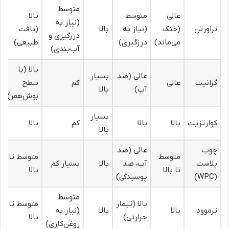
متوسط
عالی
متوسط
بالا
(نیاز به
تراورتن
(خنک
(نیاز به
بالا
(بافت
درزگیری و
می‌ماند)
درزگیری)
طبیعی)
آب‌بندی)
بالا (با
عالی (ضد
بسیار
گرانیت
عالی
کم
سطح
آب)
بالا
بوش‌همر)
بسیار
کوارتزیت
بالا
بالا
کم
بالا
بالا
چوب
عالی (ضد
متوسط
متوسط تا
پلاست
آب، ضد
بالا
بسیار کم
تا بالا
بالا
(WPC)
پوسیدگی)
متوسط
بالا (تیمار
متوسط تا
ترموود
بالا
بالا
(نیاز به
حرارتی)
بالا
روغن‌کاری)