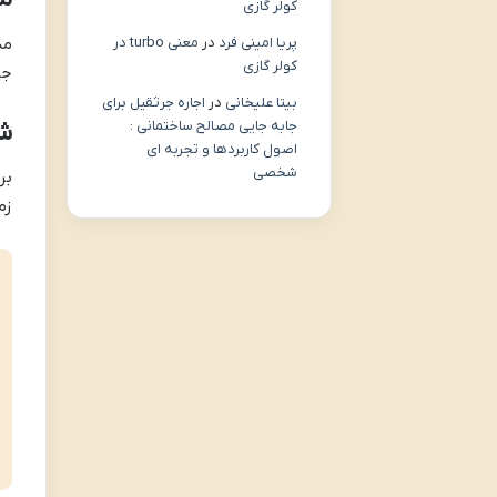
کولر گازی
مد
پریا امینی فرد
در
معنی turbo در
کولر گازی
جد
بیتا علیخانی
در
اجاره جرثقیل برای
شر
جابه جایی مصالح ساختمانی :
اصول کاربردها و تجربه ای
شخصی
بر
زم