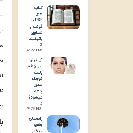
کتاب
های
تش
PDF با
فونت و
ته
تصاویر
باکیفیت
مه
25/09/1404
آیا فیلر
دق
زیر چشم
باعث
آش
کوچک
شدن
کا
چشم
میشود؟
تو
19/09/1404
راهنمای
با
جامع
انتخاب