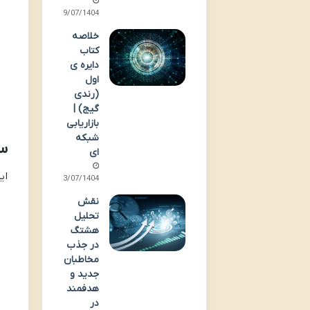
پش
29/07/1404
خلاصه
ام
کتاب
دایره ی
ار
اول
(رندی
گیج) |
یا
بازاریابی
شبکه
س
ای
ای
13/07/1404
نقش
تحلیل
هشتگ
در جذب
مخاطبان
جدید و
هدفمند
در