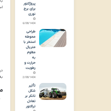
با
پروژکتور
اس
برای برج
نوری
به
26/08/1404
طراحی
با
محوطه
استخر با
با
متریال
مقاوم
به
در
حرارت و
رطوبت
در
به درآ
22/08/1404
تأثیر
مز
شکل
تانکر بر
آم
تعادل
تراکتور