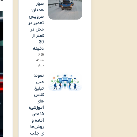
سیار
همدان:
سرویس
تعمیر در
محل در
کمتر از
30
دقیقه
2
هفته
پیش
نمونه
متن
تبلیغ
کلاس
های
آموزشی؛
۱۵ متن
آماده و
روش‌ها
ی جذب