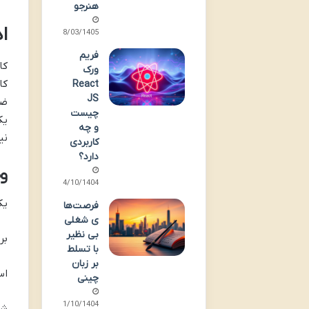
هنرجو
ا
28/03/1405
فریم
کا
ورک
کا
React
JS
ضخ
چیست
یک
و چه
نی
کاربردی
دارد؟
و
24/10/1404
یک
فرصت‌ها
ی شغلی
بی نظیر
بر
با تسلط
بر زبان
اس
چینی
11/10/1404
شن