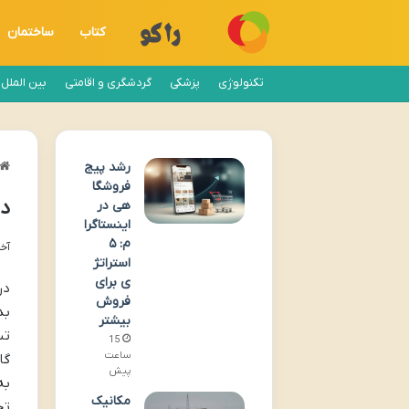
کتاب
ساختمان
تکنولوژی
پزشکی
گردشگری و اقامتی
بین الملل
رشد پیج
فروشگا
دو
هی در
اینستاگرا
م: ۵
آخری
استراتژ
ی برای
در
فروش
بد
بیشتر
تب
15
ساعت
گا
پیش
به
مکانیک
تج