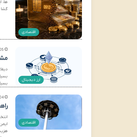
ها، 
گشا 
اقتصادی
05
مشک
بسیار
ارز دیجیتال
بسیا
04
راه
انتخ
اقتصادی
ایمن
هزین