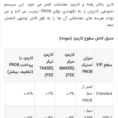
کاربر بالاتر رفته و کارمزد معاملات کمتر می شود. این سیستم
تشویقی، کاربران را به نگهداری توکن PROB ترغیب می کند و می
تواند هزینه های معاملاتی آن ها را به طور قابل توجهی کاهش
دهد.
جدول کامل سطوح کارمزد (نمونه):
کارمزد
کارمزد
میزان
کارمزد با
میکر
تیکر
سطح VIP
استیک
پرداخت PROB
(TAKER
(MAKER
PROB
(تخفیف بیشتر)
FEE)
FEE)
کمتر از
۰.۱۸%
۰.۲%
۰.۲%
۵۰۰
Standard
PROB
۵۰۰ –
۰.۱۷%
۰.۱۹%
۰.۱۹%
۲,۹۹۹
VIP 1