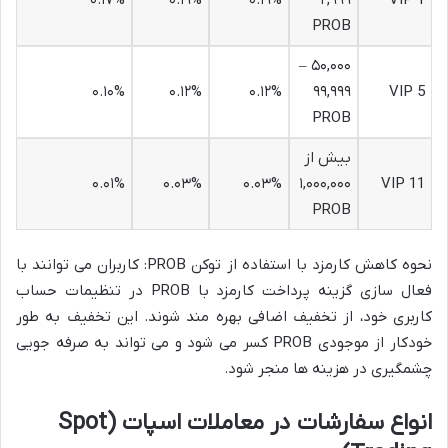
PROB
۵۰,۰۰۰ –
۰.۱۰%
۰.۱۲%
۰.۱۲%
۹۹,۹۹۹
VIP 5
PROB
بیش از
۰.۰۱%
۰.۰۳%
۰.۰۳%
۱,۰۰۰,۰۰۰
VIP 11
PROB
نحوه کاهش کارمزد با استفاده از توکن PROB: کاربران می توانند با
فعال سازی گزینه پرداخت کارمزد با PROB در تنظیمات حساب
کاربری خود، از تخفیف اضافی بهره مند شوند. این تخفیف به طور
خودکار از موجودی PROB کسر می شود و می تواند به صرفه جویی
چشمگیری در هزینه ها منجر شود.
انواع سفارشات در معاملات اسپات (Spot