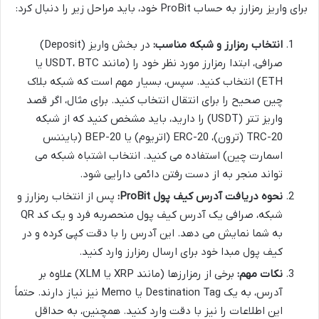
برای واریز رمزارز به حساب ProBit خود، باید مراحل زیر را دنبال کرد:
انتخاب رمزارز و شبکه مناسب:
در بخش واریز (Deposit)
صرافی، ابتدا رمزارز مورد نظر خود را (مانند USDT، BTC یا
ETH) انتخاب کنید. سپس، بسیار مهم است که شبکه بلاک
چین صحیح را برای انتقال انتخاب کنید. برای مثال، اگر قصد
واریز تتر (USDT) را دارید، باید مشخص کنید که از شبکه
TRC-20 (ترون)، ERC-20 (اتریوم) یا BEP-20 (بایننس
اسمارت چین) استفاده می کنید. انتخاب اشتباه شبکه می
تواند منجر به از دست رفتن دائمی دارایی شود.
نحوه دریافت آدرس کیف پول ProBit:
پس از انتخاب رمزارز و
شبکه، صرافی یک آدرس کیف پول منحصربه فرد و یک کد QR
به شما نمایش می دهد. این آدرس را با دقت کپی کرده و در
کیف پول مبدا خود برای ارسال رمزارز وارد کنید.
نکات مهم:
برخی از رمزارزها (مانند XRP یا XLM) علاوه بر
آدرس، به یک Destination Tag یا Memo نیز نیاز دارند. حتماً
این اطلاعات را نیز با دقت وارد کنید. همچنین، به حداقل