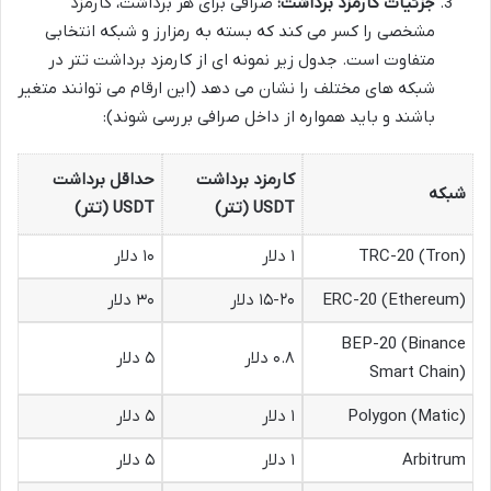
جزئیات کارمزد برداشت:
صرافی برای هر برداشت، کارمزد
مشخصی را کسر می کند که بسته به رمزارز و شبکه انتخابی
متفاوت است. جدول زیر نمونه ای از کارمزد برداشت تتر در
شبکه های مختلف را نشان می دهد (این ارقام می توانند متغیر
باشند و باید همواره از داخل صرافی بررسی شوند):
کارمزد برداشت
حداقل برداشت
شبکه
USDT (تتر)
USDT (تتر)
TRC-20 (Tron)
۱ دلار
۱۰ دلار
ERC-20 (Ethereum)
۱۵-۲۰ دلار
۳۰ دلار
BEP-20 (Binance
۰.۸ دلار
۵ دلار
Smart Chain)
Polygon (Matic)
۱ دلار
۵ دلار
Arbitrum
۱ دلار
۵ دلار