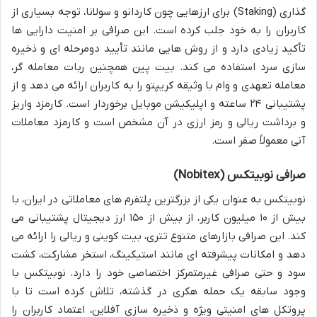
گذاری (Staking) برای ارزهایی چون کاردانو و سولانا، توجه بسیاری از
کاربران را به خود جلب کرده است. این صرافی بر امنیت دارایی ها
تأکید زیادی دارد و از روش هایی مانند تأیید دومرحله ای و ذخیره
سازی سرد استفاده می کند. بیت پین همچنین ربات معامله گر،
معامله تعهدی و وام با وثیقه کریپتو را به کاربران ارائه می دهد و از
پشتیبانی ۲۴ ساعته و اپلیکیشن موبایل برخوردار است. کارمزد واریز
و برداشت ریالی و رمز ارزی در آن مشخص است و کارمزد معاملات
آنی معمولاً صفر است.
صرافی نوبیتکس (Nobitex)
نوبیتکس به عنوان یکی از بزرگترین پلتفرم های معاملاتی در ایران، با
بیش از ۱۰ میلیون کاربر، از بیش از ۱۵۰ ارز دیجیتال پشتیبانی می
کند. این صرافی بازارهای متنوع تتری، بیت کوینی و ریالی را ارائه می
دهد و امکانات پیشرفته ای مانند استیکینگ، استخر مشارکت، کشت
سود و حتی صرافی غیرمتمرکز اختصاصی خود را دارد. نوبیتکس با
وجود سابقه یک حمله هکری در گذشته، تلاش کرده است تا با
پروتکل های امنیتی ویژه و ذخیره سازی آفلاین، اعتماد کاربران را