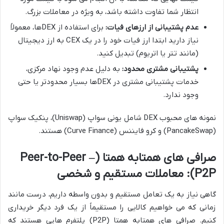
انتظار شما تفاوت داشته باشد، به ویژه در معاملات بزرگ.
عدم پشتیبانی از ارزهای فیات:
برای استفاده از DEXها، معمولاً
نیاز دارید ابتدا ارز فیات خود را در یک CEX به ارز دیجیتال
(مانند تتر یا اتریوم) تبدیل کنید.
پشتیبانی مشتری محدود:
به دلیل عدم وجود نهاد مرکزی،
خدمات پشتیبانی مشتری در DEXها بسیار محدودتر یا حتی
وجود ندارد.
نمونه های محبوب DEX شامل یونی سواپ (Uniswap)، پنکیک سواپ
(PancakeSwap) و کرو فایننس (Curve Finance) هستند.
صرافی های همتابه همتا (Peer-to-Peer –
P2P): معاملات مستقیم و شخصی
گاهی نیاز به یک تعامل مستقیم و بدون واسطه داریم، درست مانند
زمانی که می خواهیم کالایی را مستقیماً از یک فرد دیگر خریداری
کنیم. صرافی های همتابه همتا (P2P) پلتفرم هایی هستند که