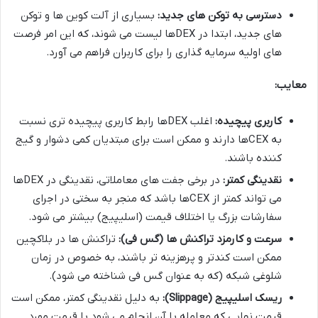
دسترسی به توکن های جدید:
بسیاری از آلت کوین ها و توکن
های جدید، ابتدا در DEXها لیست می شوند، که این امر فرصت
های اولیه سرمایه گذاری را برای کاربران فراهم می آورد.
معایب:
کاربری پیچیده:
اغلب DEXها رابط کاربری پیچیده تری نسبت
به CEXها دارند و ممکن است برای مبتدیان کمی دشوار و گیج
کننده باشند.
نقدینگی کمتر:
در برخی جفت های معاملاتی، نقدینگی در DEXها
می تواند کمتر از CEXها باشد که منجر به سختی در اجرای
سفارشات بزرگ یا اختلاف قیمت (اسلیپیج) بیشتر می شود.
سرعت و کارمزد تراکنش ها (گس فی):
تراکنش ها در بلاکچین
ممکن است کندتر و پرهزینه تر باشند، به خصوص در زمان
شلوغی شبکه (که به عنوان گس فی شناخته می شود).
ریسک اسلیپیج (Slippage):
به دلیل نقدینگی کمتر، ممکن است
قیمت نهایی که معامله با آن انجام می شود با قیمت مورد