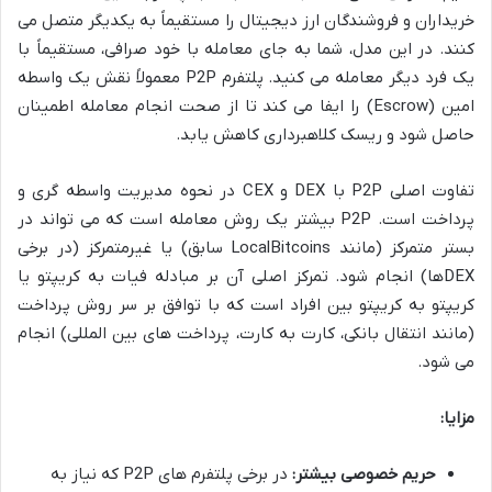
خریداران و فروشندگان ارز دیجیتال را مستقیماً به یکدیگر متصل می
کنند. در این مدل، شما به جای معامله با خود صرافی، مستقیماً با
یک فرد دیگر معامله می کنید. پلتفرم P2P معمولاً نقش یک واسطه
امین (Escrow) را ایفا می کند تا از صحت انجام معامله اطمینان
حاصل شود و ریسک کلاهبرداری کاهش یابد.
تفاوت اصلی P2P با DEX و CEX در نحوه مدیریت واسطه گری و
پرداخت است. P2P بیشتر یک روش معامله است که می تواند در
بستر متمرکز (مانند LocalBitcoins سابق) یا غیرمتمرکز (در برخی
DEXها) انجام شود. تمرکز اصلی آن بر مبادله فیات به کریپتو یا
کریپتو به کریپتو بین افراد است که با توافق بر سر روش پرداخت
(مانند انتقال بانکی، کارت به کارت، پرداخت های بین المللی) انجام
می شود.
مزایا:
حریم خصوصی بیشتر:
در برخی پلتفرم های P2P که نیاز به