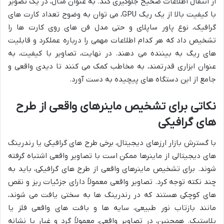
از انتقال اطلاعات صحیح جلوگیری کند. به عنوان مثال، در یک تصویر
با کیفیت بالا از یک ریگ GPU، می توان به وضوح تعداد کارت های
گرافیک، نوع پاور ساپلای و حتی مدل فن های روی کارت ها را
تشخیص داد که هر کدام اطلاعات مهمی را درباره عملکرد و قابلیت
های ریگ به بیننده می دهند. در نهایت، تصاویر با کیفیت، به
عنوان ابزاری قدرتمند، به مخاطب کمک می کنند تا دیدی واقعی و
جامع از این دستگاه های پیچیده به دست آورد.
نکاتی برای تشخیص ماینرهای واقعی از طرح
های گرافیکی
با گسترش بازار ارزهای دیجیتال، برخی طرح های گرافیکی یا رندرینگ
های دیجیتالی از ماینرها ممکن است با تصاویر واقعی اشتباه گرفته
شوند. برای تشخیص ماینرهای واقعی از طرح های گرافیکی، باید به
چند نکته توجه کرد. تصاویر واقعی معمولاً دارای جزئیات ریز و نقص
های کوچکی هستند که در رندرینگ ها به سختی یافت می شوند،
مانند بازتاب نور طبیعی، سایه ها و بافت های واقعی فلز یا
پلاستیک. همچنین، در تصاویر واقعی، معمولاً گرد و غبار یا نشانه