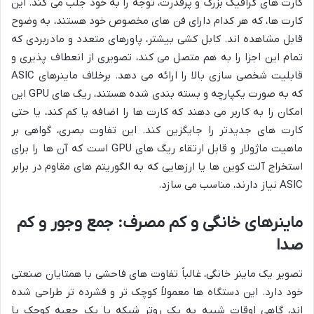
کارت های گرافیک بزرگ و پرقدرت، توجه را به خود جلب می کند. این
کارت ها، که هر کدام دارای فن های مخصوص خود هستند، به وضوح
قابل مشاهده اند. کابل کشی بیشتر، پاورهای متعدد و مادربردی که
تمام این اجزا را به هم متصل می کند، تصویری از انعطاف پذیری و
قابلیت شخصی سازی بالا را ارائه می دهد. برخلاف ماینرهای ASIC
که به صورت یکپارچه و بسته بندی شده هستند، ریگ های GPU این
امکان را به کاربر می دهند که کارت ها را اضافه یا کم کند، یا حتی
کارت های جدیدتر را جایگزین کند. این تفاوت بصری، گواهی بر
ماهیت ماژولار و قابل ارتقاء ریگ های GPU است که آن ها را برای
استخراج آلت کوین ها یا ارزهایی که به الگوریتم های مقاوم در برابر
ASIC نیاز دارند، مناسب می سازد.
ماینرهای خانگی و کم مصرف: جمع وجور و کم
صدا
تصویر یک ماینر خانگی، غالباً تفاوت های فاحشی با همتایان صنعتی
خود دارد. این دستگاه ها معمولاً کوچک تر و فشرده تر طراحی شده
اند، گاهی اوقات شبیه به یک روتر شبکه یا یک جعبه کوچک با