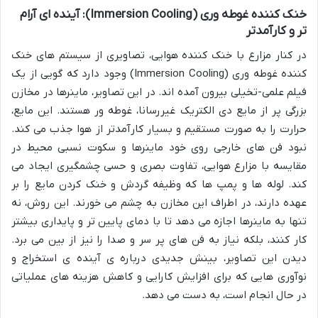
خنک کننده غوطه وری (Immersion Cooling): آینده ای آرام
تر و کارآمدتر
در کنار مزارع با خنک کننده هوایی، تصاویری از سیستم های خنک
کننده غوطه وری (Immersion Cooling) وجود دارد که گویی از یک
فیلم علمی-تخیلی بیرون آمده اند. در این تصاویر، ماینرها در مخازن
بزرگی پر از مایع دی الکتریک غیررسانا، غوطه ور هستند. این مایع،
حرارت را به صورت مستقیم و بسیار کارآمدتر از هوا جذب می کند.
نبود فن های خارجی روی خود ماینرها و سکوت نسبی محیط در
مقایسه با مزارع هوایی، تفاوت بصری و حسی چشمگیری ایجاد می
کند. لوله ها و پمپ ها که وظیفه گردش و خنک کردن مایع را بر
عهده دارند، در اطراف این مخازن به چشم می خورند. این روش، نه
تنها به ماینرها اجازه می دهد تا با دمای پایین تر و پایداری بیشتر
کار کنند، بلکه نیاز به فن های پر سر و صدا را نیز از بین می برد.
دیدن این تصاویر، بینش جدیدی درباره ی آینده ی استخراج و
نوآوری هایی که برای افزایش کارایی و کاهش هزینه های عملیاتی
در حال انجام است، به دست می دهد.