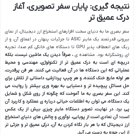
نتیجه گیری: پایان سفر تصویری، آغاز
درک عمیق تر
سفر بصری ما به دنیای سخت افزارهای استخراج ارز دیجیتال، از نمای
بیرونی قدرتمند یک ماینر ASIC تا جزئیات پنهان در اعماق آن، و از
ریگ های انعطاف پذیر GPU تا دستگاه های خانگی کم صدا، تجربه
ای روشنگرانه بود. مشاهده ی
، صرفاً دیدن یک ماشین نیست، بلکه
دریچه ای است به درک عمیق تر از تکنولوژی، مهندسی و محیط
عملیاتی که این دستگاه ها در آن فعالیت می کنند. هر فن پرقدرت،
هر لوله مایع خنک کننده، و هر چیپ پردازشی، داستانی از تلاش برای
حل مسائل پیچیده تر و دستیابی به بهره وری بیشتر را روایت می
کند. این سفر بصری به ما آموخت که چگونه از روی شکل و شمایل
یک دستگاه، می توان به اطلاعات حیاتی درباره ی عملکرد و کاربرد آن
پی برد. در نهایت، تصویر دستگاه ماینر چیزی بیش از یک عکس
است؛ آن نمادی است از پویایی، نوآوری و چالش های دنیای استخراج
ارز دیجیتال که با هر بار نگاه کردن به آن، درکی عمیق تر و جزئی تر
از این حوزه به دست می آید.