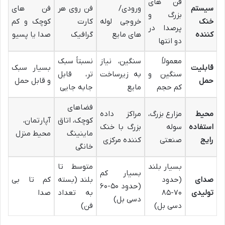
فن های
سیستم
ورودی/
فن روی هر
فن های
بزرگ و
خنک
خروجی لوله
کارت
کوچک و کم
پرصدا در
کننده
های مایع
گرافیک
صدا یا پسیو
دو انتها
معمولاً
سنگین، نیاز
نسبتاً سبک
قابلیت
بسیار سبک
سنگین و
به زیرساخت
تر، قابل
حمل
و قابل حمل
کم حجم
مایع
جابه جایی
فضاهای
محیط
مزارع بزرگ،
مراکز داده
کوچک، اتاق
آپارتمان،
استفاده
سوله
بزرگ با خنک
ماینینگ
محیط منزل
رایج
صنعتی
کننده مرکزی
خانگی
بسیار بلند
متوسط تا
بسیار کم
صدای
(حدود
بلند (بسته
کم تا بی
(حدود ۵۰-۶۰
تولیدی
۷۰-۸۵
به تعداد
صدا
دسی بل)
دسی بل)
فن)