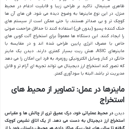
ظاهری مینیمال. تاکید بر طراحی زیبا و قابلیت ادغام در محیط
منزل، در این نوع ماینرها به وضوح دیده می شود. فن های آن ها
کوچک تر و بی صداتر هستند، یا حتی ممکن است از سیستم های
خنک کننده پسیو (بدون فن) استفاده کنند تا حداقل مزاحمت صوتی
را ایجاد کنند. این دستگاه ها معمولاً برای استخراج آلت کوین های
خاص با مصرف انرژی پایین طراحی شده اند و در مقایسه با
ماینرهای ASIC، هش ریت بسیار کمتری دارند. دیدن یک ماینر
خانگی در کنار وسایل الکترونیکی روزمره، به فرد این امکان را می دهد
که تصور کند استخراج ارز دیجیتال می تواند تجربه ای آرام تر و قابل
مدیریت تر باشد، البته با سودآوری کمتر.
ماینرها در عمل: تصاویر از محیط های
استخراج
دیدن
در محیط عملیاتی خود، درک عمیق تری از چالش ها و مقیاس
استخراج ارز دیجیتال به دست می دهد. از یک اتاق نشیمن کوچک
گرفته تا سالن های غول پیکر مراکز داده، هر محیطی داستان خود را از