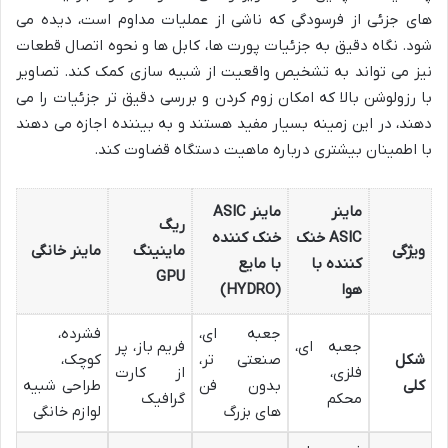
های جزئی از فرسودگی که ناشی از عملیات مداوم است، دیده می
شود. نگاه دقیق به جزئیات پورت ها، کابل ها و نحوه اتصال قطعات
نیز می تواند به تشخیص واقعیت از شبیه سازی کمک کند. تصاویر
با رزولوشن بالا که امکان زوم کردن و بررسی دقیق تر جزئیات را می
دهند، در این زمینه بسیار مفید هستند و به بیننده اجازه می دهند
با اطمینان بیشتری درباره ماهیت دستگاه قضاوت کند.
ماینر
ماینر ASIC
ریگ
ASIC خنک
خنک کننده
ویژگی
ماینینگ
ماینر خانگی
کننده با
با مایع
GPU
هوا
(HYDRO)
جعبه ای،
فشرده،
جعبه ای،
فریم باز، پر
شکل
صنعتی تر،
کوچک،
فلزی،
از کارت
کلی
بدون فن
طراحی شبیه
محکم
گرافیک
های بزرگ
لوازم خانگی