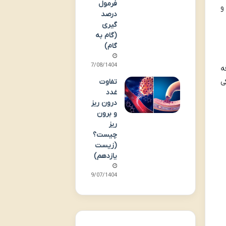
فرمول
و
درصد
گیری
(گام به
گام)
07/08/1404
ه
ی
تفاوت
غدد
درون ریز
و برون
ریز
چیست؟
(زیست
یازدهم)
29/07/1404