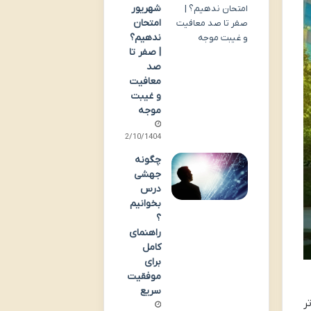
شهریور
امتحان
ندهیم؟
| صفر تا
صد
معافیت
و غیبت
موجه
02/10/1404
چگونه
جهشی
درس
بخوانیم
؟
راهنمای
کامل
برای
موفقیت
سریع
ر