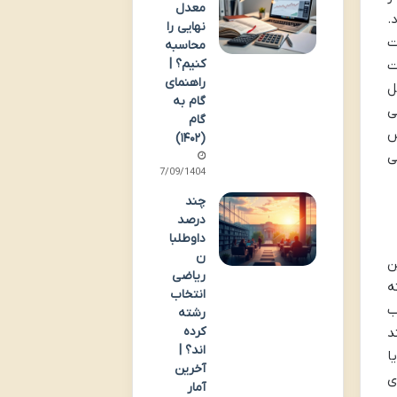
معدل
.
نهایی را
ت
محاسبه
کنیم؟ |
ت
راهنمای
ل
گام به
ی
گام
س
(۱۴۰۲)
ی
17/09/1404
چند
درصد
داوطلبا
ن
ن
ریاضی
ه
انتخاب
ب
رشته
کرده
د
اند؟ |
ا
آخرین
ی
آمار