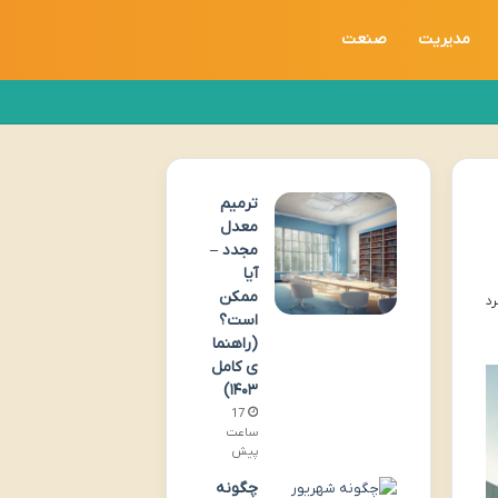
مدیریت
صنعت
ترمیم
معدل
مجدد –
آیا
ممکن
است؟
(راهنما
ی کامل
۱۴۰۳)
17
ساعت
پیش
چگونه