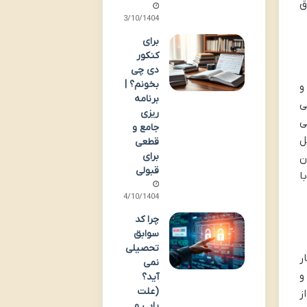
ق
13/10/1404
برای
کنکور
دی چی
بخونم؟ |
و
برنامه
ی
ریزی
ی
جامع و
ل
قطعی
برای
ن
قبولی
ا
14/10/1404
چرا کد
سوابق
تحصیلی
ر
نمی
و
آید؟
(علت
ز
یابی و