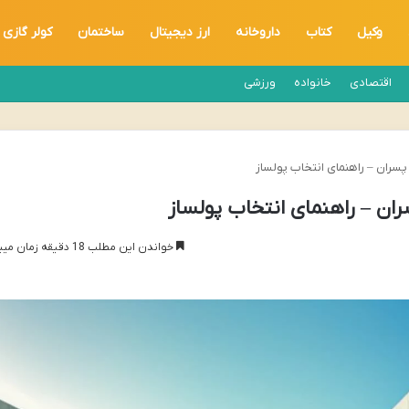
وکیل
کتاب
داروخانه
ارز دیجیتال
ساختمان
کولر گازی
اقتصادی
خانواده
ورزشی
سران – راهنمای انتخاب پولساز
ان – راهنمای انتخاب پولساز
خواندن این مطلب 18 دقیقه زمان میبرد