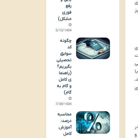
ی
رفع
ز
فوری
مشکل)
15/10/1404
چگونه
ی
کد
سوابق
ت
تحصیلی
ی
بگیریم؟
ا
(راهنما
،
ی کامل
و گام به
ی
گام)
17/08/1404
محاسبه
درصد:
ر
آموزش
کامل
و