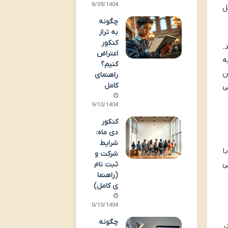
28/09/1404
ل
چگونه
به تراز
کنکور
.
اعتراض
ه
کنیم؟
ن
راهنمای
کامل
ی
09/10/1404
کنکور
دی ماه:
شرایط
ا
شرکت و
ی
ثبت نام
(راهنما
ی کامل)
10/10/1404
چگونه
ر