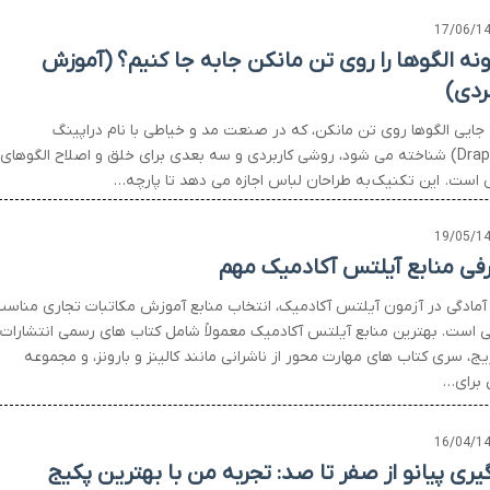
17/06/1
نه الگوها را روی تن مانکن جابه جا کنیم؟ (آموزش
بردی)
 جایی الگوها روی تن مانکن، که در صنعت مد و خیاطی با نام دراپینگ
(Draping) شناخته می شود، روشی کاربردی و سه بعدی برای خلق و اصلاح الگوهای
 است. این تکنیک به طراحان لباس اجازه می دهد تا پارچه…
19/05/1
فی منابع آیلتس آکادمیک مهم
 آمادگی در آزمون آیلتس آکادمیک، انتخاب منابع آموزش مکاتبات تجاری مناس
ی است. بهترین منابع آیلتس آکادمیک معمولاً شامل کتاب های رسمی انتشارات
ج، سری کتاب های مهارت محور از ناشرانی مانند کالینز و بارونز، و مجموعه
 برای…
16/04/1
گیری پیانو از صفر تا صد: تجربه من با بهترین پکیج