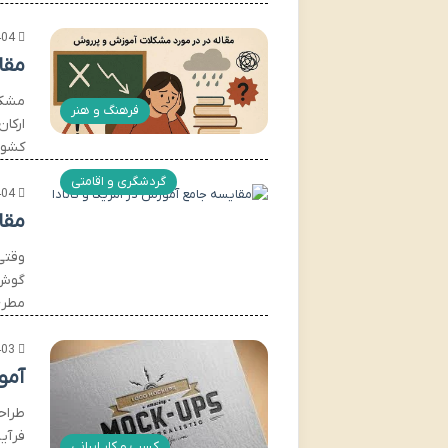
404
مقا
فرهنگ و هنر
ارکا
کشور
گردشگری و اقامتی
404
مقا
وقتی
گوش م
مطرح
403
آمو
طراح
فرآین
کسب و کار ایرانی