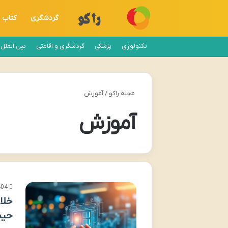
گردشگری
کتاب
تکنولوژی
پزشکی
گردشگری و اقامتی
بین الملل
مجله راکو
/
آموزش
آموزش
404
خلا
حید