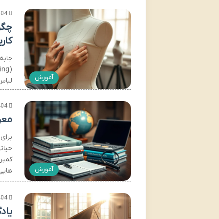
404
چگو
کار
جابه
آموزش
لباس
404
معر
برای
حیات
کمبری
آموزش
هایی
404
یاد