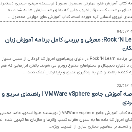
ه کتاب آموزش های مهارتی محصول محور ( نویسنده مهدی حیدری دستجرد
 دنیای پرشتاب کسب وکار امروز، جایی که بقا و رشد سازمان ها به شدت به
مندی نیروی انسانی گره خورده است، کتاب آموزش های مهارتی محصول…
04/07/1
Rock ‘N Learn: معرفی و بررسی کامل برنامه آموزش زبان
کان
معرفی برنامه Rock ’N Learn در دنیای پرهیاهوی امروز که کودکان از سنین بسیار
 با دنیای دیجیتال و محتواهای متنوع روبرو می شوند، یافتن ابزارهایی که هم
م کننده باشند و هم به یادگیری عمیق و پایدارشان کمک کنند،…
23/06/1
خلاصه آموزش جامع VMWare vSphere | راهنمای سریع و
بردی
خلاصه کتاب آموزش جامع VMWare vsphere ( نویسنده هیوا اسدی، حامد محبت
نیای امروز که داده ها به ستون فقرات کسب وکارها و سازمان ها تبدیل شده اند
و تسلط بر مفاهیم مجازی سازی از اهمیت ویژه…