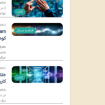
خلاص
) در
کتاب
توان
404
فیلم و سریال
کود
پایین
سرگر
404
کتاب
کار
در د
درک 