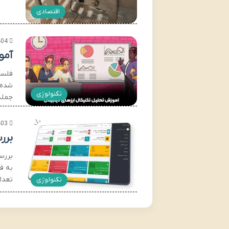
اقتصادی
404
آمو
شده 
تکنولوژی
جمله
403
برر
بررسی
به ف
تعدا
تکنولوژی