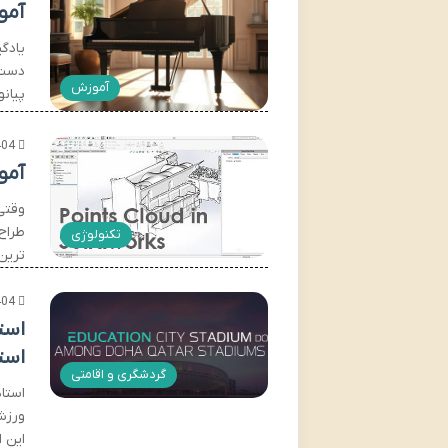
آمو
یادگ
دست 
آموزش
پیان
404
آمو
طراح
تکنولوژی
ترین 
404
است
گردشگری و اقامتی
استا
ورزش
این 