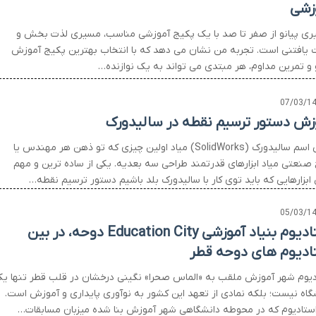
زشی
یری پیانو از صفر تا صد با یک پکیج آموزشی مناسب، مسیری لذت بخش و
یافتنی است. تجربه من نشان می دهد که با انتخاب بهترین پکیج آموزش
و و تمرین مداوم، هر مبتدی می تواند به یک نوازنده…
07/03/1
زش دستور ترسیم نقطه در سالیدورک
وقتی اسم سالیدورک (SolidWorks) میاد اولین چیزی که تو ذهن هر مهندس یا
 صنعتی میاد ابزارهای قدرتمند طراحی سه بعدیه. یکی از ساده ترین و مهم
ابزارهایی که باید توی کار با سالیدورک بلد باشیم دستور ترسیم نقطه…
05/03/1
استادیوم بنیاد آموزشی Education City دوحه، در بین
ادیوم های دوحه قطر
دیوم شهر آموزش ملقب به «الماس صحرا» نگینی درخشان در قلب قطر تنها ی
گاه نیست؛ بلکه نمادی از تعهد این کشور به نوآوری پایداری و آموزش است.
استادیوم که در محوطه دانشگاهی شهر آموزش بنا شده میزبان مسابقات…