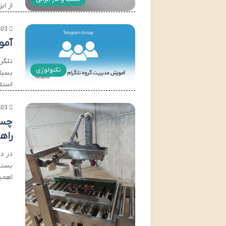
از اب
403
آمو
تلگر
تکنولوژی
بسیار
استف
403
چسب
راه
در د
بسته
اهمیت