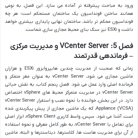
ورود به مباحث پیشرفته تر آماده می سازد. این فصل، به نوعی
همانند ساختن فونداسیون یک ساختمان مستحکم است؛ هر چه
فونداسیون محکم تر باشد، ساختمان نهایی پایداری بیشتری خواهد
داشت و ESXi نیز سنگ بنای محیط مجازی سازی شماست.
فصل 5: VCenter Server و مدیریت مرکزی
– فرماندهی قدرتمند
زمانی که صحبت از مدیریت چندین هایپروایزور ESXi و هزاران
ماشین مجازی می شود، vCenter Server به عنوان مغز متفکر و
فرمانده اصلی وارد عمل می شود. فصل پنجم کتاب، به نقش حیاتی
vCenter Server در مدیریت متمرکز محیط های vSphere اختصاص
دارد. در این بخش، خواننده با نحوه نصب و استقرار vCenter Server
Appliance (VCSA)، که یک ماشین مجازی از پیش پیکربندی شده
است، آشنا می شود. سپس، واسط کاربری vSphere Client، ابزار اصلی
برای تعامل با vCenter Server، به طور کامل معرفی و نحوه استفاده
از آن برای مدیریت هاست ها، کلاسترها، دیتاسنترها و البته، ماشین