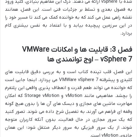
شده با vSphere ارائه می دهند. درک این مفاهیم بنیادی، کلید ورود
به فصول بعدی و تسلط بر جزئیات فنی است. این فصل، همانند
نقشه راهی عمل می کند که به خواننده کمک می کند تا مسیر خود را
در این سرزمین پیچیده بیابد و با اعتماد به نفس بیشتری گام
بردارد.
فصل 3: قابلیت ها و امکانات VMWare
vSphere 7 – اوج توانمندی ها
این فصل، قلب تپنده کتاب است و به بررسی دقیق قابلیت های
کلیدی و پیشرفته VMWare vSphere 7 می پردازد. اینجا جایی است
که خواننده می تواند طعم قدرت و انعطاف پذیری واقعی این پلتفرم
را بچشد. مفاهیمی مانند vMotion و Storage vMotion که امکان
مهاجرت ماشین های مجازی و دیسک های آن ها را بدون هیچ گونه
وقفه ای فراهم می آورند، به تفصیل شرح داده می شوند. تصور کنید
که یک سرور مجازی در حال فعالیت، بدون آنکه کاربران متوجه
شوند، از یک سرور فیزیکی به سرور دیگر منتقل شود؛ این همان
جادوی vMotion است.