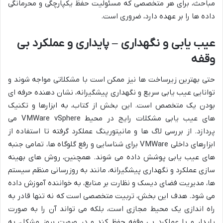
مباحث، برای هر متخصصی که مسئولیت حفظ یکپارچگی و محرمانگی
داده ها را بر عهده دارد، ضروری است.
عیب یابی و نگهداری – پایداری و عملکرد بی
وقفه
حتی بهترین زیرساخت ها نیز ممکن است با مشکلاتی مواجه شوند و
توانایی عیب یابی سریع و نگهداری پیشگیرانه، نشان دهنده حرفه ای
بودن یک متخصص است. این بخش از کتاب، به ابزارها و تکنیک
های عیب یابی مشکلات رایج در محیط VMWare vSphere می
پردازد. از بررسی لاگ ها و مانیتورینگ عملکرد گرفته تا استفاده از
ابزارهای داخلی VMWare برای شناسایی و رفع گلوگاه ها، تمامی جنبه
های عیب یابی پوشش داده می شوند. همچنین، روش های بهینه
سازی عملکرد و نگهداری پیشگیرانه، مانند به روزرسانی منظم سیستم
ها، مدیریت فضای دیسک و نظارت بر منابع، به خواننده آموزش داده
می شود. هدف این بخش، تربیت متخصصی است که نه تنها قادر به
راه اندازی یک محیط مجازی است، بلکه می تواند آن را به صورت
پایدار و با عملکرد بی وقفه حفظ کند و در صورت بروز مشکل، به