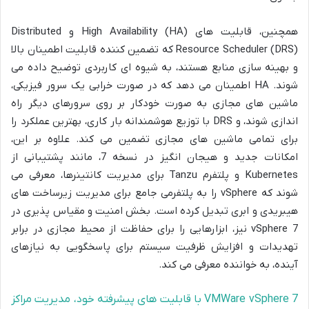
همچنین، قابلیت های High Availability (HA) و Distributed
Resource Scheduler (DRS) که تضمین کننده قابلیت اطمینان بالا
و بهینه سازی منابع هستند، به شیوه ای کاربردی توضیح داده می
شوند. HA اطمینان می دهد که در صورت خرابی یک سرور فیزیکی،
ماشین های مجازی به صورت خودکار بر روی سرورهای دیگر راه
اندازی شوند، و DRS با توزیع هوشمندانه بار کاری، بهترین عملکرد را
برای تمامی ماشین های مجازی تضمین می کند. علاوه بر این،
امکانات جدید و هیجان انگیز در نسخه 7، مانند پشتیبانی از
Kubernetes و پلتفرم Tanzu برای مدیریت کانتینرها، معرفی می
شوند که vSphere را به پلتفرمی جامع برای مدیریت زیرساخت های
هیبریدی و ابری تبدیل کرده است. بخش امنیت و مقیاس پذیری در
vSphere 7 نیز، ابزارهایی را برای حفاظت از محیط مجازی در برابر
تهدیدات و افزایش ظرفیت سیستم برای پاسخگویی به نیازهای
آینده، به خواننده معرفی می کند.
VMWare vSphere 7 با قابلیت های پیشرفته خود، مدیریت مراکز