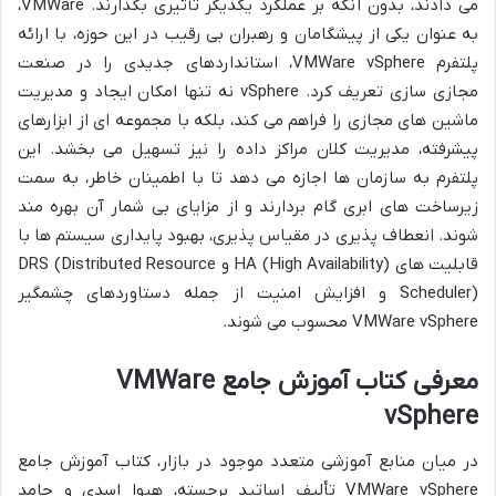
می دادند، بدون آنکه بر عملکرد یکدیگر تأثیری بگذارند. VMWare،
به عنوان یکی از پیشگامان و رهبران بی رقیب در این حوزه، با ارائه
پلتفرم VMWare vSphere، استانداردهای جدیدی را در صنعت
مجازی سازی تعریف کرد. vSphere نه تنها امکان ایجاد و مدیریت
ماشین های مجازی را فراهم می کند، بلکه با مجموعه ای از ابزارهای
پیشرفته، مدیریت کلان مراکز داده را نیز تسهیل می بخشد. این
پلتفرم به سازمان ها اجازه می دهد تا با اطمینان خاطر، به سمت
زیرساخت های ابری گام بردارند و از مزایای بی شمار آن بهره مند
شوند. انعطاف پذیری در مقیاس پذیری، بهبود پایداری سیستم ها با
قابلیت های HA (High Availability) و DRS (Distributed Resource
Scheduler) و افزایش امنیت از جمله دستاوردهای چشمگیر
VMWare vSphere محسوب می شوند.
معرفی کتاب آموزش جامع VMWare
vSphere
در میان منابع آموزشی متعدد موجود در بازار، کتاب آموزش جامع
VMWare vSphere تألیف اساتید برجسته، هیوا اسدی و حامد