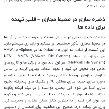
به گونه ای که تمامی اجزا به راحتی و با اطمینان خاطر با یکدیگر در
ارتباط باشند.
ذخیره سازی در محیط مجازی – قلبی تپنده
برای داده ها
داده ها، شریان حیاتی هر سازمانی هستند و نحوه ذخیره سازی آن ها
در محیط مجازی، تأثیر مستقیمی بر عملکرد و پایداری سیستم دارد.
این قسمت از کتاب، به انواع Datastore ها در VMWare vSphere
می پردازد، از جمله VMFS (VMware File System) و NFS
(Network File System). هر نوع دیتاسور با ویژگی ها و کاربردهای
خاص خود معرفی می شود و نحوه انتخاب بهترین گزینه بر اساس
نیازهای سازمان توضیح داده می شود. خواننده با مدیریت فضای
ذخیره سازی، بهینه سازی عملکرد I/O و تکنیک های پیشرفته ذخیره
سازی آشنا می شود. این بخش، خواننده را در درک اینکه چگونه
دیتاسورها به عنوان قلب تپنده محیط مجازی عمل می کنند و چگونه
می توان این قلب را به بهترین شکل ممکن تغذیه و مدیریت کرد،
یاری می رساند. درک صحیح این مفاهیم، برای اطمینان از دسترسی