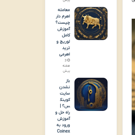
پیش
معامله
اهرم دار
چیست؟
آموزش
کامل
لوریج و
ترید
اهرمی
3
هفته
پیش
باز
نشدن
سایت
کوینک
س؟ |
راه حل و
آموزش
ورود به
Coinex