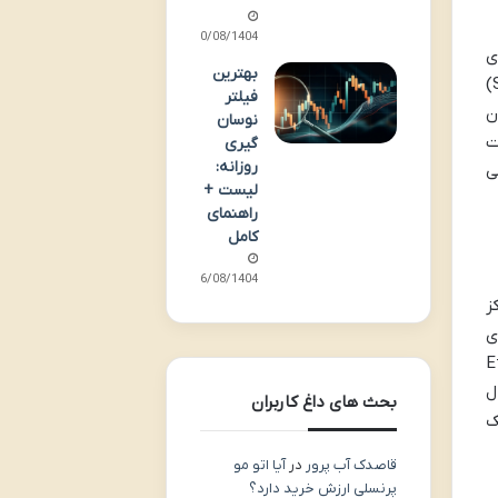
20/08/1404
ی
بهترین
سرمایه گذاری قرار دارد. با وجود نوسانات قیمتی بیت کوین به عنوان یک دارایی امن و ذخیره ارزش (Store of Value)
فیلتر
یت کوین ها (21 میلیون
نوسان
ت
گیری
روزانه:
ی
لیست +
راهنمای
کامل
16/08/1404
ز
ای
P) با نام Ethereum
ل
بحث های داغ کاربران
ک
قاصدک آب پرور
در
آیا اتو مو
پرنسلی ارزش خرید دارد؟