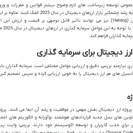
مومی توسعه زیرساخت های لازم وضوح بیشتر قوانین و مقررات و ورو
سرمایه گذاران نهادی بزرگ همگی می توانند به رشد چشمگیر بازار ارزهای دیجیتال در سال 2025 کمک کنند. علاو
رویدادهای مهمی مانند هاوینگ بیت کوین (Halving) نیز می توانند تاثیر قابل توجهی بر قیمت و ارزش این ا
دیجیتال و سایر ارزهای مرتبط داشته باشند. با توجه به این 
مایه گذاران فراهم کند.
رز دیجیتال برای سرمایه گذاری
ری نیازمند بررسی دقیق و ارزیابی عوامل مختلفی است. سرمایه گذاران بای
تانسیل های هر ارز دیجیتال را به خوبی ارزیابی کرده و سپس تصمیم گیر
ژه
 پروژه ارز دیجیتال نقش مهمی در موفقیت و رشد آن ایفا می کنند. پروژ
کچین های نسل جدید قراردادهای هوشمند نوآورانه و الگوریتم های اجما
 برای جذب کاربران و توسعه اکوسیستم خود دارند. بررسی وایت پیپ
(Whitepaper) پروژه مطالعه کدهای منبع (Source Code) و ارزیابی میزان فعالیت توسعه دهندگان می تواند به ش