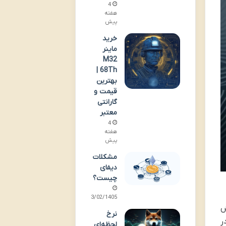
4
هفته
پیش
خرید
ماینر
M32
68Th |
بهترین
قیمت و
گارانتی
معتبر
4
هفته
پیش
مشکلات
دیفای
چیست؟
23/02/1405
ش
نرخ
ر
لحظه‌ای