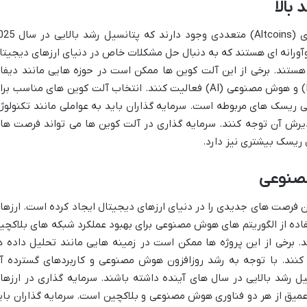
بالا
علاوه بر بیت کوین و اتریوم آلت کوین های (Altcoins) متعددی وجود دارند
 نوآورانه ای هستند که به دنبال حل مشکلات خاص در دنیای ارزهای دیجیتا
 هستند. برخی از این آلت کوین ها ممکن است در حوزه هایی مانند دیفا
(DeFi) وب 3 (Web3) متاورس (Metaverse) و هوش مصنوعی (AI) فعالیت کنند. انتخاب آلت کوین های مناسب ب
ی ریسک های مربوطه است. سرمایه گذاران باید به عواملی مانند تکنولوژ
ذیرش آن توجه کنند. سرمایه گذاری در آلت کوین ها می تواند فرصت ها
ل ریسک بیشتری نیز دارد.
مصنوعی
 با فناوری بلاکچین فرصت های جدیدی را در دنیای ارزهای دیجیتال ایجاد کرده است. ارزها
ده از الگوریتم های هوش مصنوعی برای بهبود عملکرد شبکه های بلاکچی
 برخی از این پروژه ها ممکن است در زمینه هایی مانند تحلیل داده ه
نند. با توجه به رشد روزافزون هوش مصنوعی و کاربردهای گسترده آ
یل رشد بالایی در سال های آینده داشته باشند. سرمایه گذاری در ارزها
یق از هر دو فناوری هوش مصنوعی و بلاکچین است. سرمایه گذاران بای