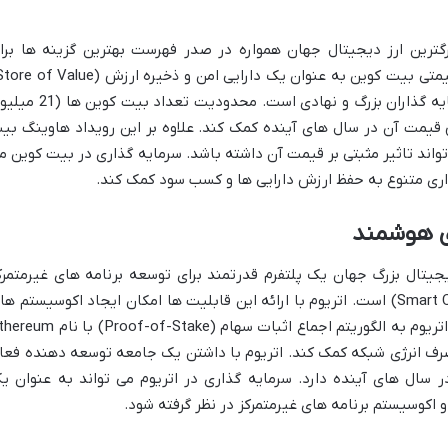
ان اولین و بزرگترین ارز دیجیتال جهان همواره در صدر فهرست بهترین گزینه ها برا
شناخته می شود و همچنان مورد توجه سرمایه گذاران بزرگ و نهادی است. محدودیت تعداد ب
 قیمت آن در سال های آینده کمک کند. علاوه بر این رویداد هاوینگ بی
واند تاثیر مثبتی بر قیمت آن داشته باشد. سرمایه گذاری در بیت کوین م
اری متنوع به حفظ ارزش دارایی ها و کسب سود کمک کند.
دومین ارز دیجیتال بزرگ جهان یک پلتفرم قدرتمند برای توسعه برنامه های غیرمتمرک
(DApps) و قراردادهای هوشمند (Smart Contracts) است. اتریوم با ارائه این قابلیت ها امکان ایجاد اکوسیستم ه
جدید و نوآورانه را فراهم کرده است. انتقال اتریوم به الگوریتم اجماع اثبات سهام (roof-of-Stake
مصرف انرژی شبکه کمک کند. اتریوم با داشتن یک جامعه توسعه دهنده فعا
ر سال های آینده دارد. سرمایه گذاری در اتریوم می تواند به عنوان ی
 اکوسیستم برنامه های غیرمتمرکز در نظر گرفته شود.