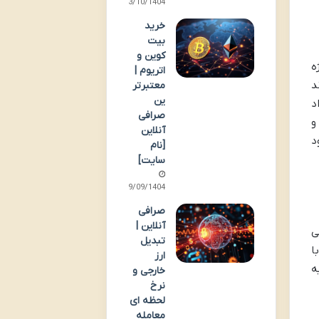
13/10/1404
خرید
بیت
کوین و
ه
اتریوم |
د
معتبرتر
ین
د
صرافی
و
آنلاین
د
[نام
سایت]
09/09/1404
صرافی
آنلاین |
جیتال پیشنهادی برای سرمایه گذاری در سال 2025 می
تبدیل
ا
ارز
ه
خارجی و
نرخ
لحظه ای
معامله