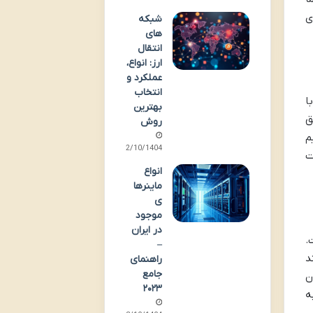
ی
شبکه
های
انتقال
ارز: انواع،
عملکرد و
انتخاب
ا
بهترین
ق
روش
م
12/10/1404
ت
انواع
ماینرها
ی
موجود
در ایران
.
–
د
راهنمای
جامع
ن
۲۰۲۳
ه