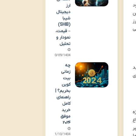
د
ارز
دیجیتال
ه بر این
شیبا
رز
(SHIB)
عوامل سرمایه گذاری در ارزهای دیجیتال در سال 2025 می
– قیمت،
نمودار و
تحلیل
30/09/1404
چه
د
زمانی
ی
بیت
کوین
بخریم؟ |
راهنمای
کامل
خرید
ه
موفق
ع
۲۰۲۴
ر
11/10/1404
ما