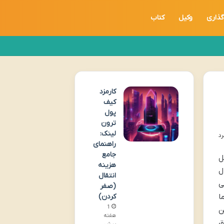
گذاری
وکیل
کتاب
کارمزد
کیف
پول
ترون
لینک:
راهنمای
جامع
ل
هزینه
ل
انتقال
ی
(صفر
ا
کردن)
1
 در این
هفته
ق