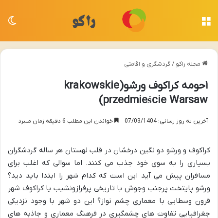
منو
تغی
مجله راکو
/
گردشگری و اقامتی
۱حومه کراکوف ورشو(krakowskie
przedmieście Warsaw)
آخرین به روز رسانی: 07/03/1404
خواندن این مطلب 6 دقیقه زمان میبرد
کراکوف و ورشو دو نگین درخشان در قلب لهستان هر ساله گردشگران
بسیاری را به سوی خود جذب می کنند. اما سوالی که اغلب برای
مسافران پیش می آید این است که کدام شهر را ابتدا باید دید؟
ورشو پایتخت پرجنب وجوش با تاریخی پرفرازونشیب یا کراکوف شهر
قرون وسطایی با معماری چشم نواز؟ این دو شهر با وجود نزدیکی
جغرافیایی تفاوت های چشمگیری در فرهنگ معماری و جاذبه های