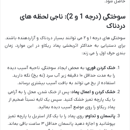
حاصل شود.
سوختگی (درجه 1 و 2): ناجی لحظه های
دردناک
سوختگی های درجه ۱ و ۲ می توانند بسیار دردناک و آزاردهنده باشند.
برای دستیابی به حداکثر اثربخشی پماد ریکاو در این موارد، زمان
بندی حرف اول را می زند:
خنک کردن فوری:
به محض ایجاد سوختگی، ناحیه آسیب دیده
را به مدت حداقل ۱۰ دقیقه زیر آب سرد (نه یخ) نگه دارید.
استفاده از یخ می تواند به بافت آسیب بیشتری برساند.
خشک کردن و اعمال پماد:
پس از خنک شدن، محل را به آرامی
با یک پارچه تمیز خشک کنید. سپس یک لایه نسبتاً ضخیم از
پماد ریکاو را روی موضع آسیب دیده بمالید.
پانسمان و تداوم:
روی پماد را با یک گاز استریل یا پارچه تمیز
بپوشانید و اجازه دهید پانسمان حداقل ۳ ساعت باقی بماند.