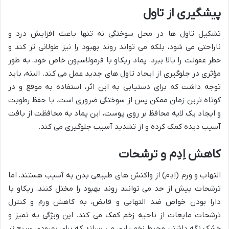
پیشگیری از تاول
تشکیل تاول ها در محل سوختگی نه تنها باعث افزایش درد و
ناراحتی می شود، بلکه می تواند روند بهبود را نیز طولانی تر کند و
خطر عفونت را بالا ببرد. پماد ریکاو با فرمولاسیون خاص خود، به طور
مؤثری در جلوگیری از ایجاد تاول های جدید عمل می کند. البته، باید
توجه داشت که برای دستیابی به این اثر، استفاده به موقع و در
کوتاه ترین زمان ممکن پس از سوختگی ضروری است. با حفظ رطوبت
و ایجاد یک لایه محافظ بر روی پوست، این پماد به محافظت از بافت
آسیب دیده کمک کرده و از تشدید آسیب جلوگیری می کند.
کاهش اِدِم و ترشحات
التهاب و ورم (اِدِم) از واکنش های طبیعی بدن به آسیب هستند، اما
ترشحات بیش از حد می توانند روند بهبود را مختل کنند. ریکاو با
دارا بودن خواص ضد التهابی و قابض، به کاهش ورم و کنترل
ترشحات مایعات از ناحیه زخم کمک می کند. این ویژگی به تمیز و
خشک نگه داشتن محیط زخم یاری می رساند که برای بهبودی سریع تر