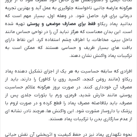
هرگونه عارضه جانبی ناخواسته جلوگیری به عمل آید و بهترین تجربه
درمانی برای فرد حاصل شود. در وهله اول، بسیار مهم است که
بدانید پماد ریکاو
فقط برای مصارف موضعی و پوستی
تهیه شده
است. این بدان معناست که هرگز نباید آن را در نواحی حساس مانند
داخل بینی، مخاطات، یا اطراف چشم استفاده کرد. این نقاط دارای
بافت های بسیار ظریف و حساسی هستند که ممکن است به
ترکیبات پماد واکنش نشان دهند.
افرادی که سابقه حساسیت به هر یک از اجزای تشکیل دهنده پماد
ریکاو (مانند روغن کنجد، اکسید روی یا کافور) را دارند، باید از
مصرف آن خودداری کنند. در صورت بروز هرگونه علائم حساسیت
پوستی مانند خارش شدید، قرمزی، ورم یا بثورات جلدی پس از
مصرف، باید بلافاصله مصرف پماد را قطع کرده و در صورت لزوم با
پزشک یا داروساز مشورت شود. این واکنش ها، هرچند نادر، نشانه ای
از عدم سازگاری بدن با ترکیبات پماد هستند.
نحوه نگهداری پماد نیز در حفظ کیفیت و اثربخشی آن نقش حیاتی