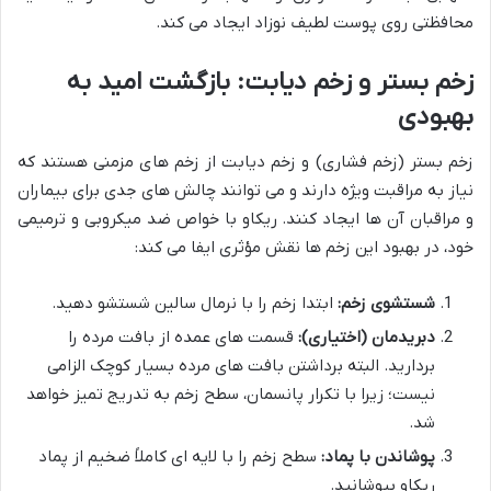
محافظتی روی پوست لطیف نوزاد ایجاد می کند.
زخم بستر و زخم دیابت: بازگشت امید به
بهبودی
زخم بستر (زخم فشاری) و زخم دیابت از زخم های مزمنی هستند که
نیاز به مراقبت ویژه دارند و می توانند چالش های جدی برای بیماران
و مراقبان آن ها ایجاد کنند. ریکاو با خواص ضد میکروبی و ترمیمی
خود، در بهبود این زخم ها نقش مؤثری ایفا می کند:
شستشوی زخم:
ابتدا زخم را با نرمال سالین شستشو دهید.
دبریدمان (اختیاری):
قسمت های عمده از بافت مرده را
بردارید. البته برداشتن بافت های مرده بسیار کوچک الزامی
نیست؛ زیرا با تکرار پانسمان، سطح زخم به تدریج تمیز خواهد
شد.
پوشاندن با پماد:
سطح زخم را با لایه ای کاملاً ضخیم از پماد
ریکاو بپوشانید.