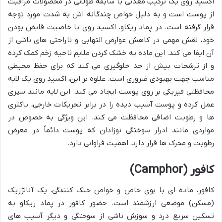
اکسید روی یک ترکیب معدنی با سابقه طولانی در محصولات مراقبت
از پوست است و به دلیل خواص چندگانه اش به شدت مورد توجه
قرار گرفته است. در پماد ریکاو، اکسید روی با خاصیت قابض بودن
خود، نقش مهمی در کاهش عوارض التهابی و ناراحتی های ناشی از
آن ایفا می کند. این ماده به خشک کردن ملایم ناحیه زخم کمک کرده
و از ترشحات بیش از حد جلوگیری می کند که برای حفظ محیطی
مناسب جهت بهبودی ضروری است. علاوه بر این، اکسید روی یک لایه
محافظتی فیزیکی بر روی پوست ایجاد می کند. این لایه مانند سپری
عمل کرده و پوست آسیب دیده را در برابر تحریکات خارجی، باکتری
ها و رطوبت اضافی محافظت می کند. این ویژگی به خصوص در
مواردی مانند ادرار سوختگی نوزادان که پوست دائماً در معرض
رطوبت و محرک ها قرار دارد، اهمیت فراوانی دارد.
کافور (Camphor)
کافور، ماده ای با بوی خاص و خواص خنک کنندگی، یک آنالژزیک
(مسکن) موضعی ارزشمند است. حضور کافور در پماد ریکاو به
تسکین سریع درد و سوزش ناشی از سوختگی و دیگر آسیب های