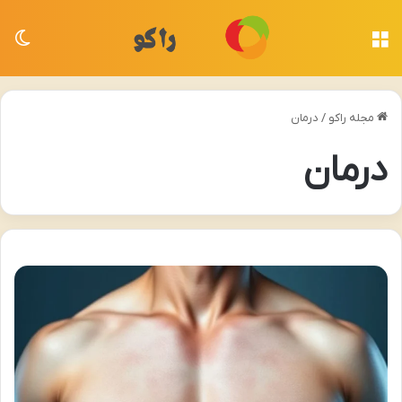
منو
تغی
مجله راکو
/
درمان
درمان