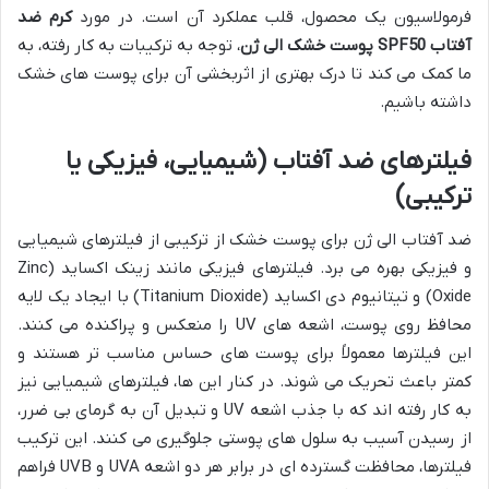
فرمولاسیون یک محصول، قلب عملکرد آن است. در مورد
کرم ضد
آفتاب SPF50 پوست خشک الی ژن
، توجه به ترکیبات به کار رفته، به
ما کمک می کند تا درک بهتری از اثربخشی آن برای پوست های خشک
داشته باشیم.
فیلترهای ضد آفتاب (شیمیایی، فیزیکی یا
ترکیبی)
ضد آفتاب الی ژن برای پوست خشک از ترکیبی از فیلترهای شیمیایی
و فیزیکی بهره می برد. فیلترهای فیزیکی مانند زینک اکساید (Zinc
Oxide) و تیتانیوم دی اکساید (Titanium Dioxide) با ایجاد یک لایه
محافظ روی پوست، اشعه های UV را منعکس و پراکنده می کنند.
این فیلترها معمولاً برای پوست های حساس مناسب تر هستند و
کمتر باعث تحریک می شوند. در کنار این ها، فیلترهای شیمیایی نیز
به کار رفته اند که با جذب اشعه UV و تبدیل آن به گرمای بی ضرر،
از رسیدن آسیب به سلول های پوستی جلوگیری می کنند. این ترکیب
فیلترها، محافظت گسترده ای در برابر هر دو اشعه UVA و UVB فراهم