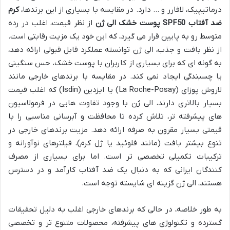
درماتیپیک، لافارر و … دارد. در مقایسه با بسیاری از این برندها،
کرم
ضد آفتاب SPF50 پوست خشک الی ژن
از نظر قیمت، اغلب در رده
متوسط رو به پایین قرار می گیرد، که این خود یک مزیت رقابتی است.
از نظر بافت و جذب، الی ژن توانسته عملکرد قابل قبولی ارائه دهد،
به گونه ای که برای بسیاری از کاربران با پوست خشک، حس سنگینی
یا چسبندگی ایجاد نمی کند. در مقایسه با برندهای خارجی مانند
لاروش پوزای (La Roche-Posay) یا ایزدین (Isdin) که اغلب قیمت
بسیار بالاتری دارند، الی ژن با وجود تفاوت هایی در فرمولاسیون
های پیشرفته تر، تلاش کرده تا محافظت و آبرسانی مناسبی را با
قیمتی بسیار مقرون به صرفه ارائه دهد. مزیت برندهای خارجی در
تنوع بیشتر بافت (مانند فلوئید یا ژل کرم)، فیلترهای نوآورانه و
ترکیبات تکمیلی تخصصی تر است. اما برای بسیاری از مصرف
کنندگان ایرانی که به دنبال یک ضد آفتاب کارآمد و در دسترس
هستند، الی ژن گزینه ای شایسته توجه است.
به طور خلاصه، در حالی که برندهای خارجی اغلب به دلیل تحقیقات
گسترده و تکنولوژی های پیشرفته، محصولات متنوع تر و تخصصی