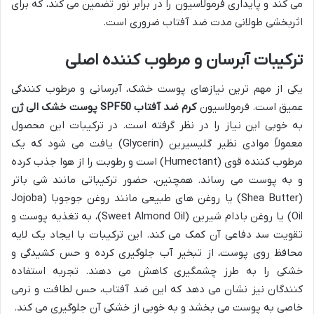
می کند و پایداری فرمولاسیون را در برابر نور تضمین می کند، که برای
اثربخشی طولانی مدت ضد آفتاب ضروری است.
ترکیبات آبرسان و مرطوب کننده اصلی
یکی از مهم ترین نیازهای پوست خشک، آبرسانی و مرطوب کنندگی
عمیق است. فرمولاسیون
کرم ضد آفتاب SPF50 پوست خشک الی ژن
به خوبی این نیاز را در نظر گرفته است. در ترکیبات این محصول
معمولاً موادی نظیر گلیسیرین (Glycerin) یافت می شود که یک
مرطوب کننده قوی (Humectant) است و رطوبت را از هوا جذب کرده
و به پوست می رساند. همچنین، حضور ترکیباتی مانند شی باتر
(Shea Butter) یا روغن های طبیعی مانند روغن جوجوبا (Jojoba
Oil) یا روغن بادام شیرین (Sweet Almond Oil)، به تغذیه پوست و
تقویت سد دفاعی آن کمک می کند. این ترکیبات با ایجاد یک لایه
محافظ روی پوست، از تبخیر آب جلوگیری کرده و حس کشیدگی و
خشکی را به طرز چشمگیری کاهش می دهند. تجربه استفاده
کنندگان نیز نشان می دهد که این ضد آفتاب، حس لطافت و نرمی
خاصی به پوست می بخشد و به خوبی از خشکی آن جلوگیری می کند.