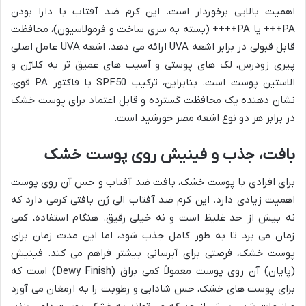
اهمیت بالایی برخوردار است. این کرم ضد آفتاب با دارا بودن
PA+++ یا PA++++ (بسته به سری ساخت و فرمولاسیون)، محافظت
قابل قبولی در برابر اشعه UVA ارائه می دهد. اشعه UVA عامل اصلی
پیری زودرس، لک های پوستی و آسیب های عمیق تر به کلاژن و
الاستین پوست است. بنابراین، ترکیب SPF50 با فاکتور PA قوی،
نشان دهنده یک محافظت گسترده و قابل اعتماد برای پوست خشک
در برابر هر دو نوع اشعه مضر خورشید است.
بافت، جذب و فینیش روی پوست خشک
برای افرادی با پوست خشک، بافت ضد آفتاب و حس آن روی پوست
اهمیت زیادی دارد. این کرم ضد آفتاب الی ژن بافتی کرمی دارد که
نه بیش از حد غلیظ است و نه خیلی رقیق. هنگام استفاده، کمی
زمان می برد تا به طور کامل جذب شود، اما این مدت زمان برای
پوست خشک، فرصتی برای آبرسانی بیشتر فراهم می کند. فینیش
(پایان) آن روی پوست معمولاً کمی براق (Dewy Finish) است که
برای پوست های خشک، حس شادابی و رطوبت را به ارمغان می آورد