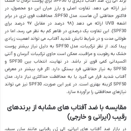
برند الی ژن، ضد آفتاب دیگری با SPF30 برای پوست نرمال تا خشک
نیز ارائه می دهد. تفاوت اصلی و بارز میان این دو محصول، در
فاکتور حفاظتی آن هاست. مدل SPF50، محافظت قوی تری در برابر
اشعه UVB ارائه می دهد (۹۸ درصد در مقابل ۹۷ درصد برای
SPF30). این تفاوت یک درصدی در ظاهر کم به نظر می رسد، اما در
طولانی مدت و در شرایط تابش شدید آفتاب، می تواند اهمیت زیادی
پیدا کند. از نظر ترکیبات، مدل SPF50 به دلیل نیاز بیشتر پوست
خشک به رطوبت و مراقبت، ممکن است حاوی ترکیبات آبرسان و آنتی
اکسیدانی کمی قوی تر باشد. در نهایت، انتخاب بین SPF30 و
SPF50 به نیاز حفاظتی فرد بستگی دارد. اگر فرد بیشتر در معرض
آفتاب شدید قرار می گیرد یا به محافظت حداکثری نیاز دارد، مدل
SPF50 گزینه بهتری است. در غیر این صورت، SPF30 نیز می تواند
نیازهای محافظتی را برآورده سازد.
مقایسه با ضد آفتاب های مشابه از برندهای
رقیب (ایرانی و خارجی)
در بازار ضد آفتاب های ایرانی، الی ژن رقبایی مانند سان سیف،