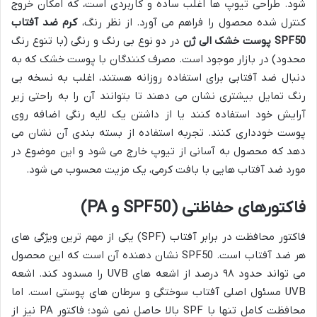
شود. طراحی تیوپ ها اغلب ساده و کاربردی است، که امکان خروج
کنترل شده محصول را فراهم می آورد. از نظر رنگ،
کرم ضد آفتاب
SPF50 پوست خشک الی ژن
در دو نوع بی رنگ و رنگی (با تنوع رنگ
محدود) در بازار موجود است. مصرف کنندگان با پوست خشک که به
دنبال ضد آفتابی برای استفاده روزانه هستند، اغلب به نسخه بی
رنگ تمایل بیشتری نشان می دهند تا بتوانند آن را به راحتی زیر
آرایش خود استفاده کنند یا از داشتن یک لایه رنگی اضافه روی
پوست خودداری کنند. تجربه استفاده از بسته بندی آن نشان می
دهد که محصول به آسانی از تیوپ خارج می شود و این موضوع در
مورد ضد آفتاب هایی با بافت کرمی، یک مزیت محسوب می شود.
فاکتورهای حفاظتی (SPF50 و PA)
فاکتور محافظت در برابر آفتاب (SPF) یکی از مهم ترین ویژگی های
هر ضد آفتاب است. SPF50 نشان دهنده آن است که این محصول
می تواند حدود ۹۸ درصد از اشعه های UVB را مسدود کند. اشعه
UVB مسئول اصلی آفتاب سوختگی و سرطان های پوستی است. اما
محافظت کامل تنها با SPF بالا حاصل نمی شود؛ فاکتور PA نیز از