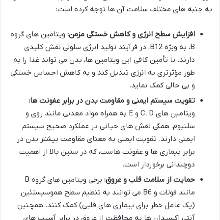
به جنبه های مختلف سلامت آن ها توجه کرده است:
افزایش سطح انرژی و کاهش خستگی مزمن:
ویتامین های گروه
B، به ویژه B12، در فرآیند تولید انرژی سلولی نقش کلیدی
دارند. با تأمین کافی این ویتامین ها، بدن می تواند غذا را به
طور مؤثرتری به انرژی تبدیل کند و به کاهش احساس خستگی
و بی حالی کمک نماید.
تقویت سیستم ایمنی و مقاومت بدن در برابر عفونت ها:
ویتامین های C، D و E به همراه مواد معدنی مانند روی و
سلنیوم، همگی نقش های حیاتی در عملکرد صحیح سیستم
ایمنی دارند. تقویت ایمنی به معنای مقاومت بیشتر بدن در
برابر بیماری ها و عفونت هاست، که در سنین بالا از اهمیت
دوچندانی برخوردار است.
حمایت از سلامت قلب و عروق:
برخی ویتامین های گروه B
مانند فولات و B6 می توانند به تنظیم سطح هموسیستئین
(یک عامل خطر برای بیماری های قلبی) کمک کنند. همچنین
آنتی اکسیدان ها به محافظت از عروق در برابر آسیب های