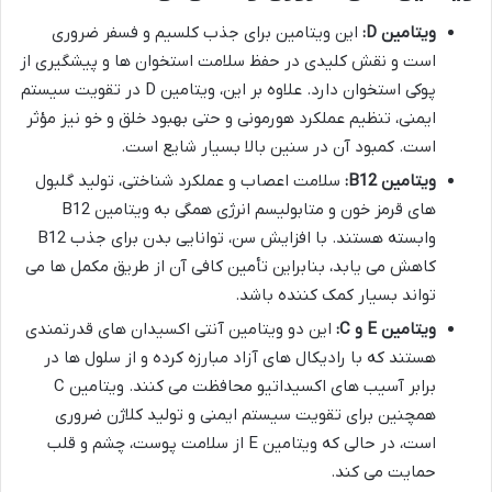
ویتامین D:
این ویتامین برای جذب کلسیم و فسفر ضروری
است و نقش کلیدی در حفظ سلامت استخوان ها و پیشگیری از
پوکی استخوان دارد. علاوه بر این، ویتامین D در تقویت سیستم
ایمنی، تنظیم عملکرد هورمونی و حتی بهبود خلق و خو نیز مؤثر
است. کمبود آن در سنین بالا بسیار شایع است.
ویتامین B12:
سلامت اعصاب و عملکرد شناختی، تولید گلبول
های قرمز خون و متابولیسم انرژی همگی به ویتامین B12
وابسته هستند. با افزایش سن، توانایی بدن برای جذب B12
کاهش می یابد، بنابراین تأمین کافی آن از طریق مکمل ها می
تواند بسیار کمک کننده باشد.
ویتامین E و C:
این دو ویتامین آنتی اکسیدان های قدرتمندی
هستند که با رادیکال های آزاد مبارزه کرده و از سلول ها در
برابر آسیب های اکسیداتیو محافظت می کنند. ویتامین C
همچنین برای تقویت سیستم ایمنی و تولید کلاژن ضروری
است، در حالی که ویتامین E از سلامت پوست، چشم و قلب
حمایت می کند.