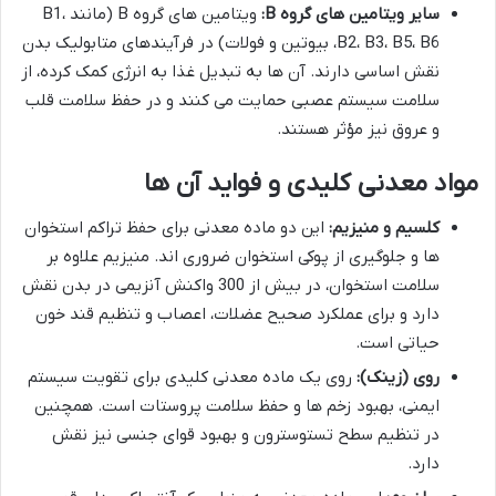
سایر ویتامین های گروه B:
ویتامین های گروه B (مانند B1،
B2، B3، B5، B6، بیوتین و فولات) در فرآیندهای متابولیک بدن
نقش اساسی دارند. آن ها به تبدیل غذا به انرژی کمک کرده، از
سلامت سیستم عصبی حمایت می کنند و در حفظ سلامت قلب
و عروق نیز مؤثر هستند.
مواد معدنی کلیدی و فواید آن ها
کلسیم و منیزیم:
این دو ماده معدنی برای حفظ تراکم استخوان
ها و جلوگیری از پوکی استخوان ضروری اند. منیزیم علاوه بر
سلامت استخوان، در بیش از 300 واکنش آنزیمی در بدن نقش
دارد و برای عملکرد صحیح عضلات، اعصاب و تنظیم قند خون
حیاتی است.
روی (زینک):
روی یک ماده معدنی کلیدی برای تقویت سیستم
ایمنی، بهبود زخم ها و حفظ سلامت پروستات است. همچنین
در تنظیم سطح تستوسترون و بهبود قوای جنسی نیز نقش
دارد.