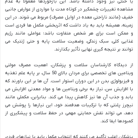
یا خنثی نیز وجود داشته باشد. این بازخوردها معمولاً به عدم
مشاهده تغییرات چشمگیر در کوتاه مدت یا مواردی از عوارض جانبی
خفیف (مانند ناراحتی معده در اوایل مصرف) مربوط می شوند. در این
زمینه، همیشه باید به یاد داشت که اثربخشی مکمل ها فردی است
و ممکن است برای هر شخص متفاوت باشد؛ عواملی مانند رژیم
غذایی کلی، سبک زندگی، وضعیت سلامت پایه و حتی ژنتیک می
توانند بر نتیجه گیری نهایی تأثیر بگذارند.
از دیدگاه کارشناسان سلامت و پزشکان، اهمیت مصرف مولتی
ویتامین های تخصصی برای مردان بالای 50 سال، بر پایه علم تغذیه
و فیزیولوژی بدن در این دوران استوار است. آن ها بر این باورند که
با افزایش سن، نیاز به برخی ویتامین ها و مواد معدنی افزایش می
یابد و جذب آن ها نیز کاهش پیدا می کند. بنابراین، مکملی مانند
نیچرز پلنتی که با ترکیبات هدفمند خود، این نیازها را پوشش می
دهد، می تواند نقش حمایتی مهمی در حفظ سلامت و پیشگیری از
کمبودها ایفا کند.
پزشکان اغلب تأکید می کنند که انتخاب مکمل باید با نیازهای فردی