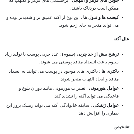
جوش های قرمز و التهابی
: برجستگی های قرمز و ملتهب که
ممکن است دردناک باشند.
کیست ها و ندول ها
: این نوع از آکنه عمیق تر و شدیدتر بوده و
می تواند منجر به جای زخم شود.
علل آکنه
ترشح بیش از حد چربی (سبوم)
: غدد چربی پوست با تولید زیاد
سبوم باعث انسداد منافذ پوستی می شوند.
باکتری ها
: باکتری های موجود در پوست می توانند به انسداد
منافذ و ایجاد التهاب منجر شوند.
عوامل هورمونی
: تغییرات هورمونی مانند دوران بلوغ و
قاعدگی می تواند آکنه را تشدید کند.
عوامل ژنتیکی
: سابقه خانوادگی آکنه می تواند ریسک بروز این
بیماری را افزایش دهد.
تشخیص