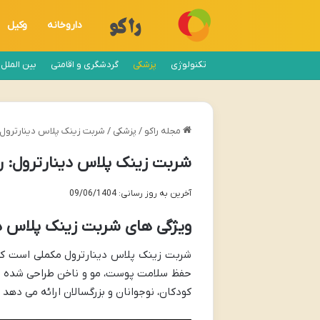
داروخانه
وکیل
تکنولوژی
پزشکی
گردشگری و اقامتی
بین الملل
مجله راکو
/
پزشکی
/
شربت زینک پلاس دینارترول:
شربت زینک پلاس دینارترول: ر
آخرین به روز رسانی: 09/06/1404
ویژگی های شربت زینک پلاس د
شربت زینک پلاس دینارترول مکملی است که 
حفظ سلامت پوست، مو و ناخن طراحی شده اس
کودکان، نوجوانان و بزرگسالان ارائه می دهد 