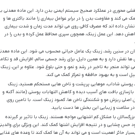
شی محوری در عملکرد صحیح سیستم ایمنی بدن دارد. این ماده معدنی ب
 می کند و مقاومت بدن را در برابر عوامل بیماری زا مانند باکتری ها و
شان داده اند که مصرف کافی روی می تواند مدت زمان و شدت بیماری
ا کاهش دهد. این عمل زینک، همچون سپری محافظ عمل کرده و بدن را در
نان در سنین رشد، زینک یک عامل حیاتی محسوب می شود. این ماده معدن
لی، سنتز DNA و پروتئین ها نقش دارد و به همین دلیل، برای رشد جسمی سالم، افزایش قد و تکام
واند منجر به تاخیر در رشد و نمو، و حتی بلوغ شود. علاوه بر این، زینک
یل است و به بهبود حافظه و تمرکز کمک می کند.
ل پوستی شاداب، موهایی پرپشت و ناخن هایی مستحکم هستید، زینک
بازسازی بافت های آسیب دیده و کاهش التهابات پوستی (مانند آکنه و
یل اصلی ریزش مو و شکنندگی ناخن ها، کمبود زینک است. با تامین روی
 در سلامت و زیبایی این بخش ها دست یابید.
زرگسالان با مشکل کم اشتهایی مواجه هستند. زینک با تاثیر بر گیرنده
ود حس چشایی و در نتیجه افزایش اشتها کمک کند. این ویژگی برای والدین
بسیار حائز اهمیت است و می تواند به آن ها کمک کند تا وعده های غذایی