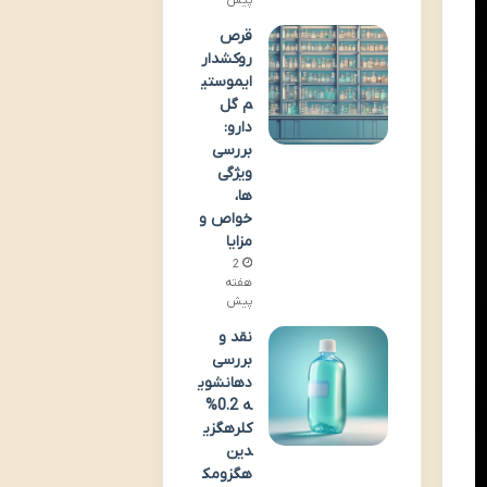
پیش
قرص
روکشدار
ایموستی
م گل
دارو:
بررسی
ویژگی
ها،
خواص و
مزایا
2
هفته
پیش
نقد و
بررسی
دهانشوی
ه 0.2%
کلرهگزی
دین
هگزومک