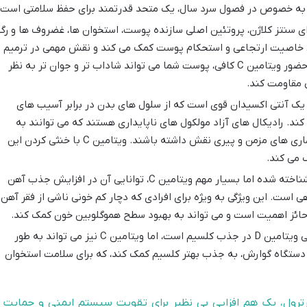
 به خصوص در فصول سرد سال، یک متحد قدرتمند برای حفظ سلامتی است.
امین C برای سنتز کلاژن، پروتئین اصلی سازنده پوست، استخوان ها، غضروف ها و رگ
 خاصیت ارتجاعی و استحکام پوست کمک می کند و نقش مهمی در ترمیم
زخم ها و کاهش چین و چروک دارد. با حضور ویتامین C کافی، پوست شما می تواند شاداب تر و جوان تر به نظر
 مقاومت کند.
یتامین C یک آنتی اکسیدان قوی است که از سلول های بدن در برابر آسیب های
کند. رادیکال های آزاد مولکول های ناپایداری هستند که می توانند به
سلول ها آسیب برسانند و در ایجاد بیماری های مزمن و پیری نقش داشته باشند. ویتامین C با خنثی کردن این
 می کند.
یکی از فواید کمتر شناخته شده اما بسیار مهم ویتامین C، توانایی آن در افزایش جذب آهن
Non) از منابع گیاهی است. این ویژگی به ویژه برای افرادی که دچار کم خونی ناشی از فقر آهن
 حائز اهمیت است و می تواند به بهبود سطح هموگلوبین خون کمک کند.
اگرچه نقش اصلی ویتامین D در جذب کلسیم است، اما ویتامین C نیز می تواند به طور
دستگاه گوارش، به جذب بهتر کلسیم کمک کند، که برای سلامت استخوان
مین C در شربت دینارترول، یک هم افزایی بی نظیر برای تقویت سیستم ایمنی و حمایت ا