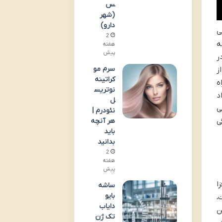
س
(شهر
دارو)
ی
2
ه
هفته
پیش
ر
سرم مو
ز
کراتینه
ه
نوتریس
د
ل
ی
نئودرم |
ی
هر آنچه
باید
بدانید
2
هفته
پیش
ا
ساشه
بایو
،
دایاب
 طیف کاملی از ویتامین های گروه B. این
تک ژن