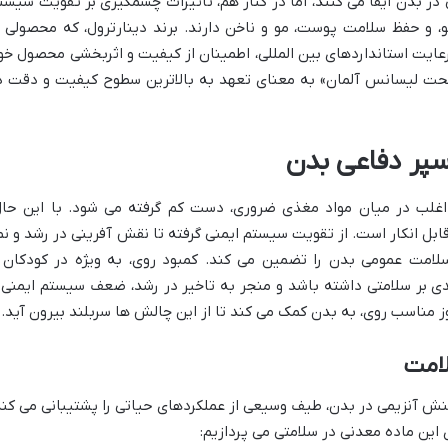
ر بدن ایفا می کنند، اما در کنار هم، تاثیرات چشمگیری بر تقویت سیست
و، و حفظ سلامت پوست، مو و ناخن دارند. برند دینارترول، که محصولی ا
عایت استانداردهای بین المللی، اطمینان از کیفیت و اثربخشی محصول خو
تحت لیسانس آلمان» به معنای تعهد به بالاترین سطوح کیفیت و دقت د
سپر دفاعی بدن
 اغلب در میان مواد مغذی ضروری، دست کم گرفته می شود. با این حال
ابل انکار است. از تقویت سیستم ایمنی گرفته تا نقش آفرینی در رشد و نم
لامت عمومی بدن را تضمین می کند. کمبود روی، به ویژه در کودکان 
دی بر سلامتی داشته باشد و منجر به تاخیر در رشد، ضعف سیستم ایمنی 
 مناسب روی، به بدن کمک می کند تا از این چالش ها سربلند بیرون آید.
امت
یا روی، با مشارکت در بیش از ۳۰۰ واکنش آنزیمی در بدن، طیف وسیعی از عملکردهای حیاتی را پشتیبانی می کن
این ماده معدنی در سلامتی می پردازیم: