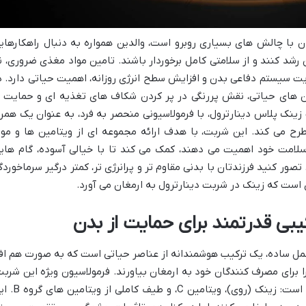
ان با چالش های بسیاری روبرو است، والدین همواره به دنبال راهکارهای
شد کنند و از سلامتی کامل برخوردار باشند. تامین مواد مغذی ضروری، ن
یت سیستم دفاعی بدن و افزایش سطح انرژی روزانه، اهمیت حیاتی دارد. د
ن های حیاتی، نقش پررنگی در پر کردن شکاف های تغذیه ای و حمایت ا
ینک پلاس دینارترول، با فرمولاسیونی منحصر به فرد، به عنوان یک همرا
طرح می کند. این شربت، با هدف ارائه مجموعه ای از ویتامین ها و موا
سلامت خود اهمیت می دهند، کمک می کند تا با خیالی آسوده، گام های
صور کنید فرزندتان با بدنی مقاوم تر و پرانرژی تر، کمتر درگیر سرماخوردگ
 است که زینک در شربت دینارترول به ارمغان می آورد.
یبی قدرتمند برای حمایت از بدن
کمل ساده، یک ترکیب هوشمندانه از عناصر حیاتی است که به صورت هم افز
عی را برای مصرف کنندگان خود به ارمغان بیاورند. فرمولاسیون ویژه این شربت
بر پایه سه گروه اصلی ماده مغذی بنا شده است: زینک (روی)، ویتامین C، و