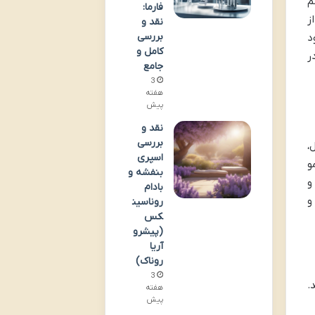
م
فارما:
ز
نقد و
بررسی
د
کامل و
ر
جامع
3
هفته
پیش
نقد و
بررسی
،
اسپری
و
بنفشه و
و
بادام
و
روناسین
کس
(پیشرو
آریا
روناک)
3
د.
هفته
پیش