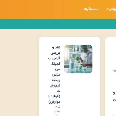
اجرت
اینستاگرام
نقد و
بررسی
قرص ب
کمپلک
س
پلاس
زینک
نیچرفی
ت
و
(فواید و
ی
عوارض)
2
هفته