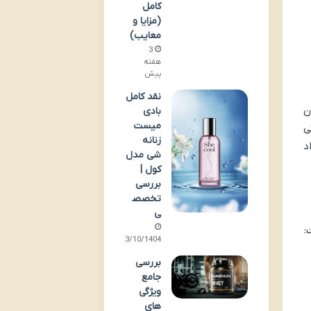
کامل
(مزایا و
معایب)
3
هفته
پیش
نقد کامل
ن
بادی
میست
ی
زنانه
د
شی مدل
کول |
بررسی
تخصص
ی
03/10/1404
بررسی
جامع
ویژگی
های