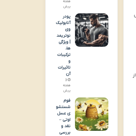
هفته
پیش
ش
پودر
آنابولیک
وی
نوتریمد
| ویژگی
ها،
ترکیبات
و
تاثیرات
آن
ز
3
هفته
پیش
فوم
شستشو
ی عسل
اوتی –
نقد و
بررسی