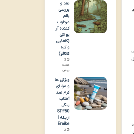
نقد و
بررسی
ه
بالم
مرطوب
کننده آر
یو اکی
(کافئین
و کره
ی
کاکائو)
ل
3
هفته
پیش
ویژگی ها
و مزایای
کرم ضد
آفتاب
رنگی
SPF50
اریکه |
ی
Ereike
3