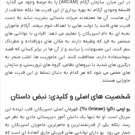
در این میان، سازمان آرکام (ARCAM) پا به عرصه وجود می گذارد.
فلسفه وجودی آرکام، نه بهره برداری از این قدرت ها، بلکه حفاظت از
آن هاست. آن ها معتقدند میراث باستانی بشریت نباید به دست
قدرت های فاسد یا دولت هایی با اهداف شوم بیفتد. آرکام ماموران
نخبه ای به نام اسپریگان را تعلیم می دهد؛ افرادی با توانایی های
منحصر به فرد که وظیفه دارند به مکان های دورافتاده و خطرناک
سفر کنند، این مصنوعات را بیابند و از آن ها در برابر کسانی که قصد
سوءاستفاده دارند، محافظت کنند. این ماموریت ها، اغلب منجر به
درگیری های شدید با نیروهای نظامی، گروه های تروریستی، و سازمان
های مخفی می شود که هر کدام به دنبال تسلط بر این قدرت های
ماورایی هستند.
شخصیت های اصلی و کلیدی: نبض داستان
یو اومی ناگوا (Yu Ominae)
، قهرمان اصلی اسپریگان، قلب تپنده این
سریال است. او نه تنها یک دانش آموز دبیرستانی عادی به نظر می
رسد، بلکه یکی از قدرتمندترین و ماهرترین ماموران اسپریگان به
شمار می رود. یو دارای توانایی های فیزیکی خارق العاده ای است که