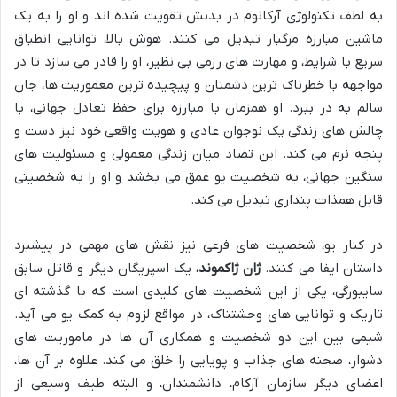
به لطف تکنولوژی آرکانوم در بدنش تقویت شده اند و او را به یک
ماشین مبارزه مرگبار تبدیل می کنند. هوش بالا، توانایی انطباق
سریع با شرایط، و مهارت های رزمی بی نظیر، او را قادر می سازد تا در
مواجهه با خطرناک ترین دشمنان و پیچیده ترین معموریت ها، جان
سالم به در ببرد. او همزمان با مبارزه برای حفظ تعادل جهانی، با
چالش های زندگی یک نوجوان عادی و هویت واقعی خود نیز دست و
پنجه نرم می کند. این تضاد میان زندگی معمولی و مسئولیت های
سنگین جهانی، به شخصیت یو عمق می بخشد و او را به شخصیتی
قابل همذات پنداری تبدیل می کند.
در کنار یو، شخصیت های فرعی نیز نقش های مهمی در پیشبرد
داستان ایفا می کنند.
ژان ژاکموند
، یک اسپریگان دیگر و قاتل سابق
سایبورگی، یکی از این شخصیت های کلیدی است که با گذشته ای
تاریک و توانایی های وحشتناک، در مواقع لزوم به کمک یو می آید.
شیمی بین این دو شخصیت و همکاری آن ها در ماموریت های
دشوار، صحنه های جذاب و پویایی را خلق می کند. علاوه بر آن ها،
اعضای دیگر سازمان آرکام، دانشمندان، و البته طیف وسیعی از