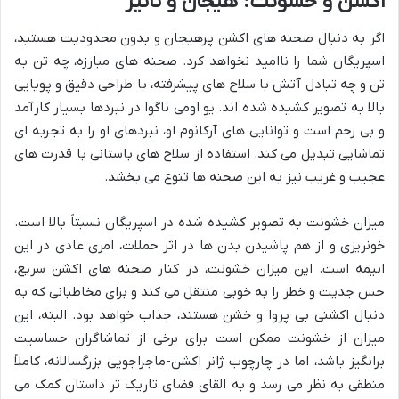
اکشن و خشونت: هیجان و تاثیر
اگر به دنبال صحنه های اکشن پرهیجان و بدون محدودیت هستید،
اسپریگان شما را ناامید نخواهد کرد. صحنه های مبارزه، چه تن به
تن و چه تبادل آتش با سلاح های پیشرفته، با طراحی دقیق و پویایی
بالا به تصویر کشیده شده اند. یو اومی ناگوا در نبردها بسیار کارآمد
و بی رحم است و توانایی های آرکانوم او، نبردهای او را به تجربه ای
تماشایی تبدیل می کند. استفاده از سلاح های باستانی با قدرت های
عجیب و غریب نیز به این صحنه ها تنوع می بخشد.
میزان خشونت به تصویر کشیده شده در اسپریگان نسبتاً بالا است.
خونریزی و از هم پاشیدن بدن ها در اثر حملات، امری عادی در این
انیمه است. این میزان خشونت، در کنار صحنه های اکشن سریع،
حس جدیت و خطر را به خوبی منتقل می کند و برای مخاطبانی که به
دنبال اکشنی بی پروا و خشن هستند، جذاب خواهد بود. البته، این
میزان از خشونت ممکن است برای برخی از تماشاگران حساسیت
برانگیز باشد، اما در چارچوب ژانر اکشن-ماجراجویی بزرگسالانه، کاملاً
منطقی به نظر می رسد و به القای فضای تاریک تر داستان کمک می