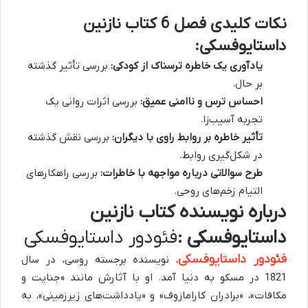
نکات کلیدی فصل 6 کتاب نازنین
داستایوفسکی:
یادآوری یک خاطره ترسناک از کودکی:
بررسی تأثیر گذشته
بر حال.
احساس ترس و ناامنی عمیق:
بررسی اثرات روانی یک
تجربه آسیب‌زا.
تأثیر خاطره بر روابط راوی با دیگران:
بررسی نقش گذشته
در شکل‌گیری روابط.
طرح سوالاتی درباره مواجهه با خاطرات:
بررسی راهکارهای
التیام زخم‌های روحی.
درباره نویسنده کتاب نازنین
داستایوفسکی :
فئودور داستایوفسکی
فئودور داستایوفسکی
، نویسنده برجسته روسی، در سال
1821 در مسکو به دنیا آمد. او با آثارش مانند «جنایت و
مکافات»، «برادران کارامازوف» و «یادداشت‌های زیرزمینی»، به