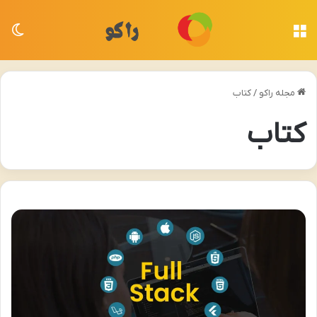
منو
تغی
مجله راکو
/
کتاب
کتاب