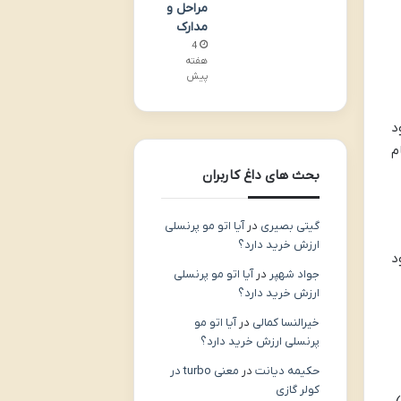
مراحل و
مدارک
4
هفته
پیش
د
م
بحث های داغ کاربران
گیتی بصیری
در
آیا اتو مو پرنسلی
ارزش خرید دارد؟
د
جواد شهپر
در
آیا اتو مو پرنسلی
ارزش خرید دارد؟
خیرالنسا کمالی
در
آیا اتو مو
پرنسلی ارزش خرید دارد؟
حکیمه دیانت
در
معنی turbo در
کولر گازی