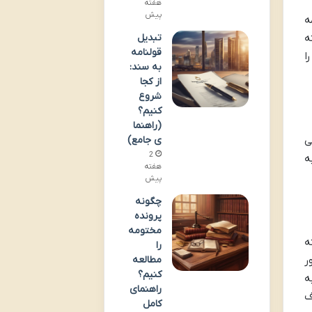
هفته
پیش
ه
تبدیل
ه
قولنامه
ا
به سند:
از کجا
شروع
کنیم؟
(راهنما
ی
ی جامع)
2
ه
هفته
پیش
چگونه
پرونده
مختومه
ه
را
مطالعه
ر
کنیم؟
ه
راهنمای
ف
کامل