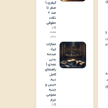
ق
کیفری |
صفر تا
صد +
نکات
حقوقی
2
و
هفته
پیش
ن
مجازات
م
ایراد
صدمه
بدنی
عمدی |
راهنمای
ه
کامل
.
دیه،
حبس و
ق
جنبه
عمومی
جرم
2