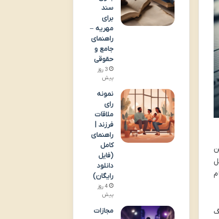
سند
برای
مهریه –
راهنمای
جامع و
حقوقی
3 روز
پیش
نمونه
رای
ملاقات
فرزند |
راهنمای
کامل
ن
(فایل
ل
دانلود
م
رایگان)
4 روز
پیش
مجازات
گ