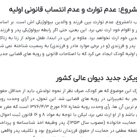
ب نامشروع، عدم توارث بین فرزند و والدین بیولوژیکی اش است. بر اسا
ر و مادر و اقوام خود ارث نمی برد. این یعنی، حتی اگر رابطه بیولوژیکی پدر و فرزند
ین خود ارث نخواهد برد. علاوه بر این، در ابتدا، طفل متولد از زنا به زناکا
پدر و فرزندی (و در برخی موارد مادر و فرزندی) به رسمیت شناخته نمی شد
 اولیه کودک ایجاد می کرد که با اصلاحات قانونی و رویه های قضایی جدید
 درک این موضوع که هر کودک، صرف نظر از نحوه تولدش، باید از حداقل حقو
نجر به تغییراتی در رویه های قضایی شد. این تحول، در آرای وحدت روی
دیوان عالی کشور به وضوح نمایان است. مهم ترین آن ها، رأی وحدت رویه شماره ۶۱۷ مورخ ۱۳۷۶/۴/۳ است 
دارد: «…فرزند متولد از زنا، ملحق به زانی نمی باشد و از او ارث نمی برد، لیکن با توجه به مواد ۸ و ۱۶ قانون ث
ماده ۱۱۷۹ قانون مدنی و مواد ۲۱ و ۲۲ قانون حمایت خانواده (مصوب سال ۱۳۵۳)، پدر وظیفه اخذ شناسنامه و پر
 نقطه عطفی در حمایت از حقوق فرزندان نامشروع بود و تکلیف پدر واقعی ر