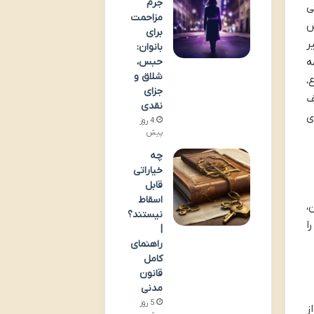
جرم
ی
مزاحمت
ش
برای
ر
بانوان:
حبس،
ه
شلاق و
،
جزای
ف
نقدی
ی
4 روز
پیش
چه
خیاراتی
قابل
اسقاط
،
نیستند؟
ا
|
راهنمای
کامل
قانون
مدنی
5 روز
ز