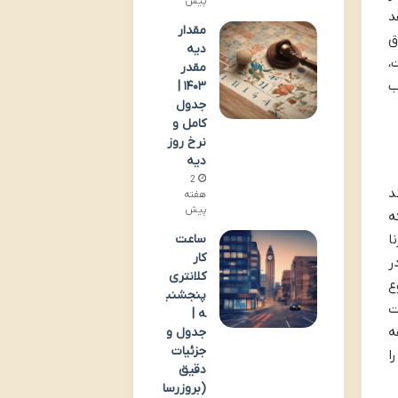
پیش
د
مقدار
ق
دیه
،
مقدر
ب
۱۴۰۳ |
جدول
کامل و
نرخ روز
دیه
2
د
هفته
پیش
ه
ا
ساعت
کار
ر
کلانتری
ع
پنجشنب
ت
ه |
ه
جدول و
جزئیات
ا
دقیق
(بروزرسا