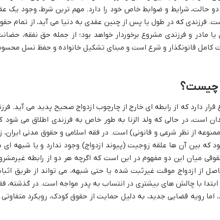
 دو حالت، شرایط و ضوابط خاص خود را دارد. مهم ترین شرط، وجود یک عق
ت. فرزندی که در طول یا پس از چنین عقدی به دنیا می آید، از تمام حقو
یا مادر و فرزندی مشروع برخوردار خواهد بود؛ از جمله حق نفقه، حضانت
ت کامل قانونگذار و شرع است و مبنای تشکیل خانواده و حفظ نسل محسو
ار دارد که از رابطه ای خارج از چارچوب ازدواج صحیح پدید می آید. فرزن
دان است، در حالی که ولد الزنا به طور خاص به فرزندی اطلاق می شود ک
نوعه از نظر شرعی و قانونی) است. در فقه اسلامی و حقوق مدنی ایران، زن
 که بین آن ها علقه زوجیت (پیوند ازدواج) وجود ندارد و یا شبهه ای د
وقی میان این دو مفهوم در این است که اگرچه هر دو از رابطه غیرمشرو
اصل از ازدواج موقت غیرثبت شده یا حتی شبهه، می تواند از طریق اثبا
ز ابتدا با چالش های بیشتری در انتساب به پدر مواجه است. در گذشته، فق
رد، اما رویه قضایی جدید، به دلیل حمایت از حقوق کودک، رویکرد متفاوتی ر