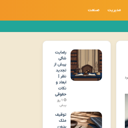
مدیریت
صنعت
رضایت
شاکی
پیش از
تجدید
نظر |
ابعاد و
نکات
حقوقی
1 روز
پیش
توقیف
ملک
بدون