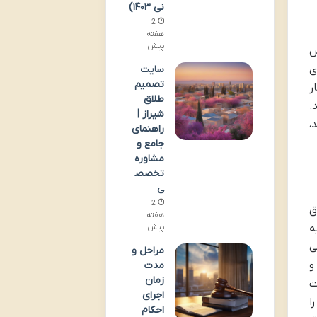
نی ۱۴۰۳)
2
هفته
پیش
س
ی
سایت
تصمیم
ر
طلاق
.
شیراز |
،
راهنمای
جامع و
مشاوره
تخصص
ی
2
ق
هفته
ه
پیش
که مقرر می
مراحل و
بت احوال و
مدت
زمان
داخت
اجرای
ا
احکام