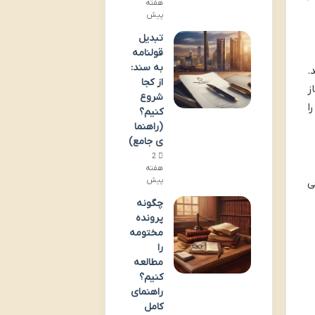
هفته
پیش
تبدیل
قولنامه
به سند:
.
از کجا
ز
شروع
ا
کنیم؟
(راهنما
ی جامع)
2
هفته
پیش
ی
چگونه
پرونده
مختومه
را
مطالعه
کنیم؟
راهنمای
کامل