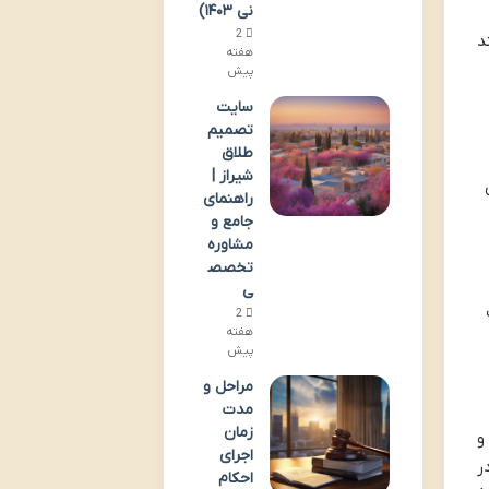
نی ۱۴۰۳)
2
د
هفته
پیش
سایت
تصمیم
طلاق
شیراز |
راهنمای
جامع و
مشاوره
تخصص
ی
2
هفته
پیش
مراحل و
مدت
زمان
و
اجرای
ر
احکام