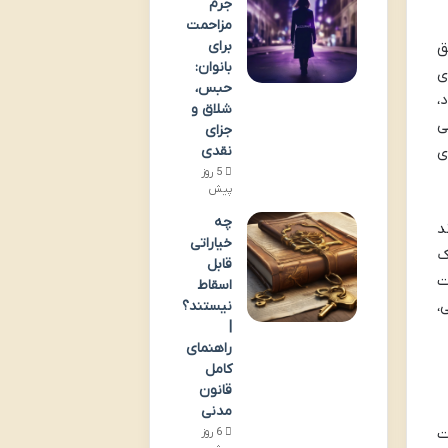
جرم
مزاحمت
برای
ق
بانوان:
ی
حبس،
،
شلاق و
ی
جزای
ی
نقدی
5 روز
پیش
چه
د
خیاراتی
ک
قابل
ت
اسقاط
،
نیستند؟
|
راهنمای
کامل
قانون
مدنی
ت
6 روز