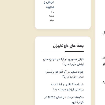
مراحل و
مدارک
4
هفته
پیش
ل
بحث های داغ کاربران
ت
گیتی بصیری
در
آیا اتو مو پرنسلی
ز
ارزش خرید دارد؟
جواد شهپر
در
آیا اتو مو پرنسلی
ارزش خرید دارد؟
د
خیرالنسا کمالی
در
آیا اتو مو
پرنسلی ارزش خرید دارد؟
حکیمه دیانت
در
معنی turbo در
کولر گازی