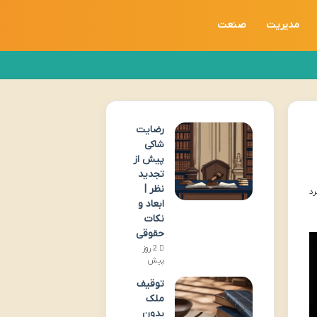
مدیریت
صنعت
رضایت
شاکی
پیش از
تجدید
نظر |
ابعاد و
نکات
حقوقی
2 روز
پیش
توقیف
ملک
بدون