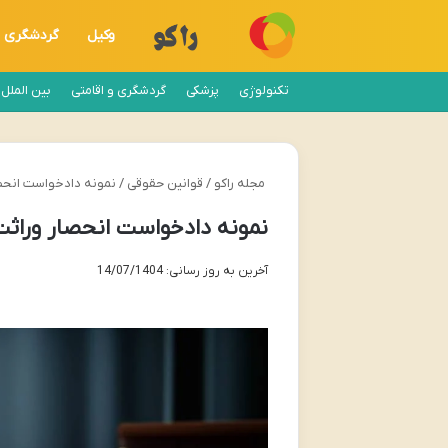
وکیل
گردشگری
تکنولوژی
پزشکی
گردشگری و اقامتی
بین الملل
مجله راکو
/
قوانین حقوقی
/
نمونه دادخواست انحصار
نمونه دادخواست انحصار وراثت ا
آخرین به روز رسانی: 14/07/1404