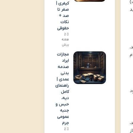
)
کیفری |
د
صفر تا
صد +
نکات
حقوقی
2
هفته
پیش
،
مجازات
م
ایراد
صدمه
بدنی
عمدی |
راهنمای
د
کامل
دیه،
حبس و
جنبه
عمومی
،
جرم
2
ز