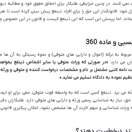
 نمی کنند. در چنین شرایطی، طلبکار برای احقاق حقوق خود و مطالبه دیو
ل شود. قانونگذار این حق را برای افراد ذینفع پیش بینی کرده است تا هی
 بماند. اما پرسش این است که این ذینفع کیست و قانون در این خصوص چ
ی و ماده 360
ربوط به ترکه (اموال و دارایی های متوفی) و نحوه رسیدگی به آن ها م
«در صورتی که وراث متوفی یا سایر اشخاص ذینفع بخواهن
 نامه کتبی مشتمل بر نام و مشخصات درخواست کننده و متوفی و ورثه 
ظیم نموده به دادگاه تسلیم می نماید.»
رثه می برد. ذینفع کسی است که به واسطه فوت متوفی، حقی برای او ایجا
، نیاز به شناسایی رسمی ورثه و دارایی های متوفی دارد. طلبکاران دقیقا
که وراث شناسایی و سهم الارث آن ها مشخص نشود، امکان پیگیری قانونی 
انند درخواست دهند؟