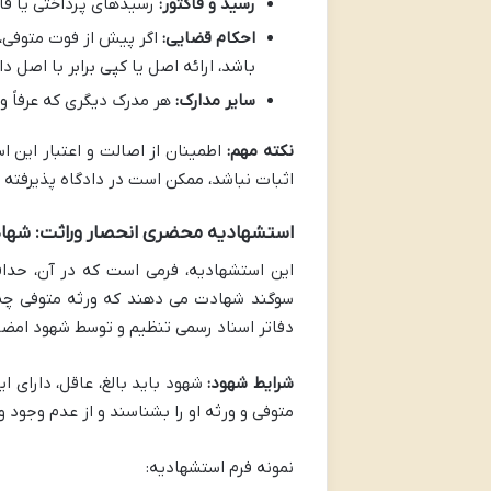
رسید و فاکتور:
رسیدهای پرداختی یا فا
احکام قضایی:
اگر پیش از فوت متوفی،
باشد، ارائه اصل یا کپی برابر با اصل د
سایر مدارک:
هر مدرک دیگری که عرفاً و 
نکته مهم:
اطمینان از اصالت و اعتبار این ا
اثبات نباشد، ممکن است در دادگاه پذیرفته 
استشهادیه محضری انحصار وراثت: شهاد
این استشهادیه، فرمی است که در آن، حداق
سوگند شهادت می دهند که ورثه متوفی چه ک
دفاتر اسناد رسمی تنظیم و توسط شهود امضا
شرایط شهود:
شهود باید بالغ، عاقل، دارای ا
متوفی و ورثه او را بشناسند و از عدم وجود 
نمونه فرم استشهادیه: