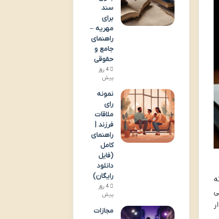
سند
برای
مهریه –
راهنمای
جامع و
حقوقی
4 روز
پیش
نمونه
رای
ملاقات
فرزند |
راهنمای
کامل
(فایل
دانلود
رایگان)
ه
4 روز
ی
پیش
ر
مجازات