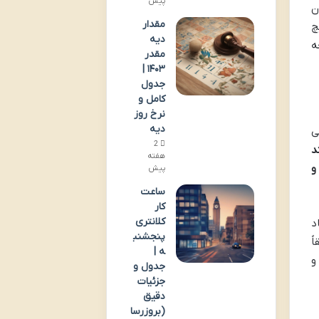
پیش
ن
مقدار
چ
دیه
ه
مقدر
۱۴۰۳ |
جدول
کامل و
نرخ روز
دیه
ی
2
د
هفته
و
پیش
ساعت
کار
کلانتری
د
پنجشنب
ً
ه |
و
جدول و
جزئیات
دقیق
(بروزرسا