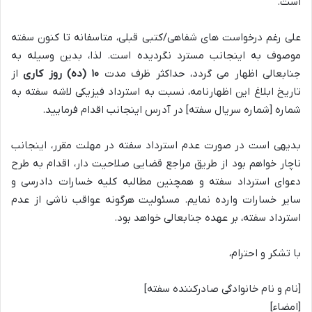
است.
علی رغم درخواست های شفاهی/کتبی قبلی، متاسفانه تا کنون سفته
موصوف به اینجانب مسترد نگردیده است. لذا، بدین وسیله به
جنابعالی اظهار می گردد، حداکثر ظرف مدت
۱۰ (ده) روز کاری
از
تاریخ ابلاغ این اظهارنامه، نسبت به استرداد فیزیکی لاشه سفته به
شماره [شماره سریال سفته] در آدرس اینجانب اقدام فرمایید.
بدیهی است در صورت عدم استرداد سفته در مهلت مقرر، اینجانب
ناچار خواهم بود از طریق مراجع قضایی صلاحیت دار، اقدام به طرح
دعوای استرداد سفته و همچنین مطالبه کلیه خسارات دادرسی و
سایر خسارات وارده نمایم. مسئولیت هرگونه عواقب ناشی از عدم
استرداد سفته، بر عهده جنابعالی خواهد بود.
با تشکر و احترام،
[نام و نام خانوادگی صادرکننده سفته]
[امضاء]