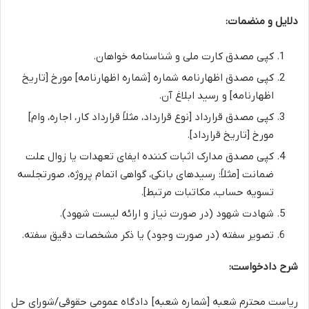
دلایل و منضمات:
کپی مصدق کارت ملی و شناسنامه خواهان.
کپی مصدق اظهارنامه شماره [شماره اظهارنامه] مورخ [تاریخ
اظهارنامه] و رسید ابلاغ آن.
کپی مصدق قرارداد [نوع قرارداد، مثلاً قرارداد کار، اجاره، وام]
مورخ [تاریخ قرارداد].
کپی مصدق مدارک اثبات کننده ایفای تعهدات یا زوال علت
ضمانت [مثلاً: رسیدهای بانکی، گواهی اتمام پروژه، صورتجلسه
تسویه حساب، مکاتبات مرتبط].
شهادت شهود (در صورت نیاز و ارائه لیست شهود).
تصویر سفته (در صورت وجود) یا ذکر مشخصات دقیق سفته.
شرح دادخواست:
ریاست محترم شعبه [شماره شعبه] دادگاه عمومی حقوقی/شورای حل