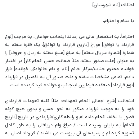
اختلاف [نام شهرستان]،
با سلام و احترام،
احتراماً، به استحضار عالی می رساند اینجانب خواهان، به موجب [نوع
قرارداد یا توافق] مورخ [تاریخ قرارداد یا توافق]، یک فقره سفته به
شماره [شماره سریال سفته] به مبلغ [مبلغ سفته به ریال و حروف] را
به عنوان [علت صدور سفته، مثلاً ضمانت حسن انجام کار] در اختیار
خوانده محترم جناب/سرکار خانم [نام و نام خانوادگی خوانده] قرار
دادم. تمامی مشخصات سفته و علت صدور آن به تفصیل در قرارداد
[نوع قرارداد] منعقده فیمابین اینجانب و خوانده قید گردیده است.
اینجانب [شرح اجمالی انجام تعهدات: مثلاً کلیه تعهدات قراردادی
خود را به موجب قرارداد مذکور به نحو احسن و بدون هیچ گونه
قصور یا تخلف انجام داده ام و رابطه کاری/قراردادی در تاریخ [تاریخ
اتمام] به پایان رسیده است / مبلغ وام دریافتی را به طور کامل
تسویه کرده ام و رسیدهای آن پیوست می باشند / قرارداد اصلی به