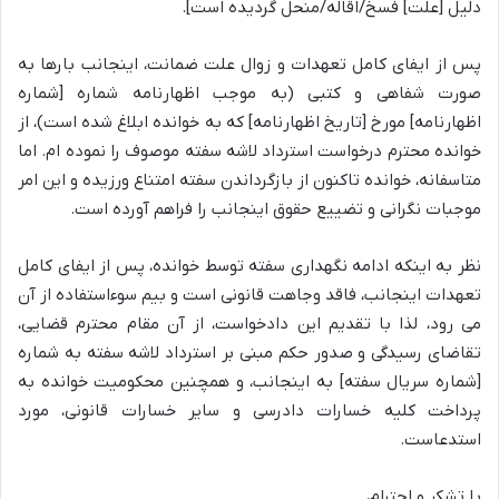
دلیل [علت] فسخ/اقاله/منحل گردیده است].
پس از ایفای کامل تعهدات و زوال علت ضمانت، اینجانب بارها به
صورت شفاهی و کتبی (به موجب اظهارنامه شماره [شماره
اظهارنامه] مورخ [تاریخ اظهارنامه] که به خوانده ابلاغ شده است)، از
خوانده محترم درخواست استرداد لاشه سفته موصوف را نموده ام. اما
متاسفانه، خوانده تاکنون از بازگرداندن سفته امتناع ورزیده و این امر
موجبات نگرانی و تضییع حقوق اینجانب را فراهم آورده است.
نظر به اینکه ادامه نگهداری سفته توسط خوانده، پس از ایفای کامل
تعهدات اینجانب، فاقد وجاهت قانونی است و بیم سوءاستفاده از آن
می رود، لذا با تقدیم این دادخواست، از آن مقام محترم قضایی،
تقاضای رسیدگی و صدور حکم مبنی بر استرداد لاشه سفته به شماره
[شماره سریال سفته] به اینجانب، و همچنین محکومیت خوانده به
پرداخت کلیه خسارات دادرسی و سایر خسارات قانونی، مورد
استدعاست.
با تشکر و احترام،