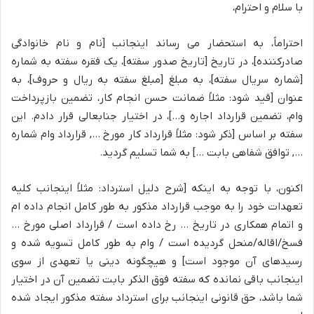
با سلام و احترام،
احتراماً، به استحضار می رساند اینجانب [نام و نام خانوادگی
صادرکننده]، در تاریخ [تاریخ صدور سفته]، یک فقره سفته به شماره
[شماره سریال سفته]، به مبلغ [مبلغ سفته به ریال و حروف]، به
عنوان [قید شود: مثلاً ضمانت حسن انجام کار، تضمین بازپرداخت
وام، تضمین قرارداد اجاره و…]، در اختیار جنابعالی قرار دادم. این
سفته بر اساس [ذکر شود: مثلاً قرارداد کار مورخ …, قرارداد وام شماره
…, توافق شفاهی بابت …] به شما تسلیم گردید.
اکنون، با توجه به اینکه [شرح دلیل استرداد: مثلاً اینجانب کلیه
تعهدات خود را به موجب قرارداد مذکور به طور کامل انجام داده ام
و اتمام همکاری در تاریخ … رخ داده است / قرارداد اصلی مورخ …
فسخ/اقاله/منحل گردیده است / وام به طور کامل تسویه شده و
رسیدهای آن موجود است] و هیچگونه دینی یا تعهدی از سوی
اینجانب باقی نمانده که سفته فوق الذکر بابت تضمین آن در اختیار
شما باشد، حق قانونی اینجانب برای استرداد سفته مذکور ایجاد شده