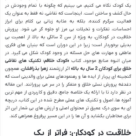
یک کودک نگاه می کنیم، می بینیم که چگونه با تمام وجودش در
حال کشف و ساختن است. اینجاست که نقاشی، نه فقط به عنوان یک
فعالیت سرگرم کننده، بلکه به مثابه زبانی بی کلام برای ابراز
احساسات، تفکرات و تخیلات بی مرز او جلوه گر می شود. پرورش
خلاقیت در کودکان، به ویژه از سن 2 سالگی به بالا، از اهمیت بی
بدیلی برخوردار است؛ زیرا در این دوران است که بنیان های فکری،
عاطفی و مهارت های حل مسئله در وجود کودک شکل می گیرد. در
میان انبوه منابع موجود، کتاب
«کودک خلاقم: تکنیک های نقاشی
خلاق برای کودکان 2 سال به بالا»
اثر ارزشمند
زهرا بذرافشان
، همچون
گنجینه ای پربار از ایده ها و رهنمودهای عملی برای والدینی است که
دغدغه پرورش نسلی خلاق و متفکر را در سر می پرورانند. این مقاله
در نظر دارد تا با ارائه یک خلاصه جامع، دقیق و کاربردی از مهم ترین
آموزه ها، اصول و تکنیک های عملی مطرح شده در این کتاب، دریچه
ای به سوی درک عمیق تر محتوای اصلی و ارزش های بی شمار این اثر
برای مخاطبان بگشاید و آن ها را در این مسیر پرفروغ همراهی کند.
خلاقیت در کودکان: فراتر از یک