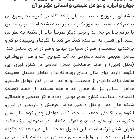
جهان و ایران، و عوامل طبیعی و انسانی مؤثر بر آن
نقشه ای از توزیع جمعیت جهان را که نگاه می کنیم، به وضوح می
بینیم که جمعیت به طور یکنواخت پراکنده نشده است؛ برخی مناطق
با تراکم بالا مواجه اند و برخی دیگر تقریباً خالی از سکنه به نظر می
رسند. این فصل، به خواننده کمک می کند تا الگوهای پیچیده تراکم و
پراکندگی جمعیت را هم در مقیاس جهانی و هم در ایران، تحلیل کند.
عوامل طبیعی مانند دسترسی به آب شیرین، آب و هوا، توپوگرافی
(شکل زمین) و خاک حاصلخیز، نقش اساسی در شکل گیری این
الگوها دارند. برای مثال، دلتای رودخانه ها و مناطق معتدل، همیشه
شاهد تراکم بالاتری از جمعیت بوده اند. اما در کنار عوامل طبیعی،
عوامل انسانی نیز به همان اندازه مهم هستند؛ از جمله توسعه
اقتصادی، سیاست گذاری های دولتی، وجود مراکز صنعتی و خدماتی،
شبکه های حمل و نقل و حتی عوامل فرهنگی و تاریخی. در ایران،
الگوهای پراکندگی جمعیت تحت تأثیر عواملی چون کوهستان های
مرکزی، بیابان های وسیع، و تمرکز امکانات در شهرهای بزرگ مانند
تهران، شکل گرفته است. این تحلیل به ما نشان می دهد که چگونه
تعامل پیچیده این عوامل، سیمای جمعیتی هر منطقه را ترسیم می