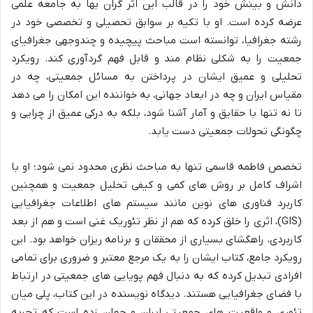
دانش و بینش خود را در قالب این اثر گران بها به جامعه علمی
عرضه کرده است. او با تکیه بر سوابق تحصیلی و تخصصی خود در
رشته جغرافیا، توانسته است مباحث پیچیده و چندوجهی جغرافیای
جمعیت را به شکلی نظام مند و قابل فهم گردآوری کند. رویکرد
تحلیلی و عمیق ایشان در پرداختن به مسائل جمعیتی، چه در
مقیاس ایران و چه در ابعاد جهانی، به خواننده این امکان را می دهد
تا نه تنها با حقایق و آمار آشنا شود، بلکه به درکی عمیق از چرایی و
چگونگی تحولات جمعیتی دست یابد.
تخصص فاطمه قاسمی تنها به مباحث نظری محدود نمی شود؛ او با
اشراف کامل بر روش های کمی و کیفی تحلیل جمعیت و همچنین
کاربرد فناوری های نوین مانند سیستم های اطلاعات جغرافیایی
(GIS)، اثری را خلق کرده که هم از نظر تئوریک غنی است و هم از بعد
کاربردی، راهگشای بسیاری از محققان و برنامه ریزان خواهد بود. این
رویکرد جامع، کتاب ایشان را به یک مرجع معتبر و ضروری برای تمامی
افرادی تبدیل کرده که به دنبال فهم پویایی های جمعیتی در ارتباط
با فضای جغرافیایی هستند. دیدگاه نویسنده در این کتاب، پلی میان
تئوری و واقعیت های جمعیتی ایران و جهان زده است که تجربه