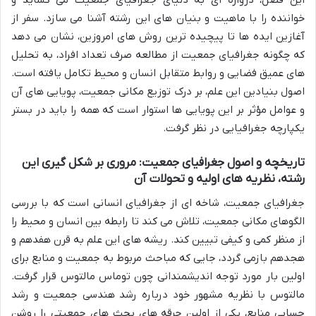
این فصل، دروازه ای به دنیای جغرافیای جمعیت می گشاید و
خواننده را با ماهیت و بنیان های این رشته آشنا می سازد. سفر از
آغازین ایده ها تا پیچیده ترین روش های امروزین، نشان می دهد
که چگونه جغرافیای جمعیت از مطالعه صرف تعداد افراد، به تحلیل
های عمیق فضایی و روابط متقابل انسان و محیط تکامل یافته است.
اصول بنیادین این علم، بر درک توزیع مکانی جمعیت، پویایی های آن
و عوامل مؤثر بر این پویایی ها استوار است که همه را باید در بستر
یکپارچه جغرافیایی در نظر گرفت.
تاریخچه و اصول جغرافیای جمعیت: مروری بر شکل گیری این
رشته، نظریه های اولیه و تحولات آن
جغرافیای جمعیت، شاخه ای از جغرافیای انسانی است که با بررسی
الگوهای مکانی جمعیت، تلاش می کند تا رابطه بین انسان و محیط را
از منظر کمی و کیفی تبیین کند. ریشه های این علم به قرن هفدهم و
هجدهم بازمی گردد، جایی که مباحث مربوط به جمعیت و منابع برای
اولین بار مورد توجه اندیشمندانی چون توماس مالتوس قرار گرفت.
مالتوس با نظریه مشهور خود درباره رشد هندسی جمعیت و رشد
حسابی منابع، یکی از اولین جرقه های بحث های جمعیتی را روشن