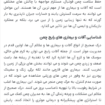
حفظ سلامت چمن فوتبال، مستلزم مواجهه با چالش های مختلفی
است که آفات و بیماری ها از مهم ترین آن ها هستند. این عوامل
می توانند به سرعت گسترش یابند و خسارات جبران ناپذیری به بار
آورند که نه تنها زیبایی زمین را از بین می برد، بلکه بر عملکرد
بازیکنان و ایمنی آن ها نیز تاثیر می گذارد.
شناسایی آفات و بیماری های رایج چمن
درک صحیح از انواع آفات و بیماری ها و علائم آن ها، اولین قدم در
مدیریت موثر است. از جمله آفات رایج می توان به کرم های خاکی،
سوسک ها و لارو آن ها اشاره کرد که با تغذیه از ریشه ها، باعث
ضعف و زردی چمن می شوند و می توانند بخش های بزرگی از زمین را
تخریب کنند. بیماری های قارچی مانند لکه برگی، زنگ و سفیدک
پودری نیز به وفور در چمن های ورزشی مشاهده می شوند که در
صورت عدم کنترل، به مرگ چمن منجر می شوند. این بیماری ها اغلب
در شرایط رطوبت بالا یا تهویه نامناسب بروز می کنند. درک صحیح از
علائم این مشکلات و چرخه زندگی آن ها، به مدیران چمن کمک می کند
تا استراتژی های پیشگیرانه و درمانی موثری را اتخاذ کنند. پایش