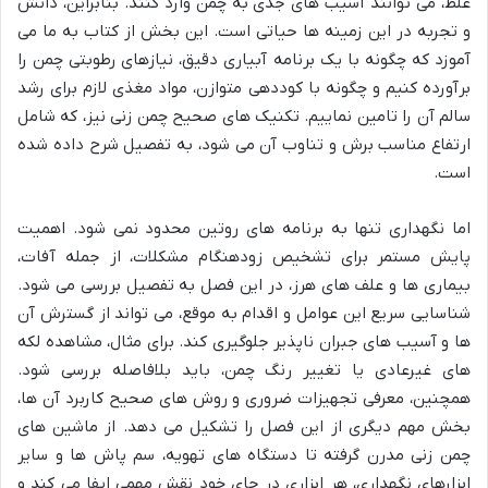
غلط، می توانند آسیب های جدی به چمن وارد کنند. بنابراین، دانش
و تجربه در این زمینه ها حیاتی است. این بخش از کتاب به ما می
آموزد که چگونه با یک برنامه آبیاری دقیق، نیازهای رطوبتی چمن را
برآورده کنیم و چگونه با کوددهی متوازن، مواد مغذی لازم برای رشد
سالم آن را تامین نماییم. تکنیک های صحیح چمن زنی نیز، که شامل
ارتفاع مناسب برش و تناوب آن می شود، به تفصیل شرح داده شده
است.
اما نگهداری تنها به برنامه های روتین محدود نمی شود. اهمیت
پایش مستمر برای تشخیص زودهنگام مشکلات، از جمله آفات،
بیماری ها و علف های هرز، در این فصل به تفصیل بررسی می شود.
شناسایی سریع این عوامل و اقدام به موقع، می تواند از گسترش آن
ها و آسیب های جبران ناپذیر جلوگیری کند. برای مثال، مشاهده لکه
های غیرعادی یا تغییر رنگ چمن، باید بلافاصله بررسی شود.
همچنین، معرفی تجهیزات ضروری و روش های صحیح کاربرد آن ها،
بخش مهم دیگری از این فصل را تشکیل می دهد. از ماشین های
چمن زنی مدرن گرفته تا دستگاه های تهویه، سم پاش ها و سایر
ابزارهای نگهداری، هر ابزاری در جای خود نقش مهمی ایفا می کند و