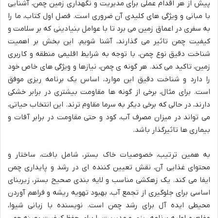
پیش از هر اقدام عملی برای مدیریت و نگهداری زمین چمن، آشنایی
با مبانی و ویژگی های کلیدی آن ضروری است. فصل اول کتاب، ما را
به سفری در اعماق زمین می برد تا با عوامل بنیادینی که بر سلامت و
کیفیت چمن تاثیر می گذارند، آشنا شویم. این بخش بر اهمیت
شناخت دقیق نوع چمن، با توجه به شرایط اقلیمی منطقه و کاربری
زمین، تاکید می کند. هر گونه ی چمن، نیازها و ویژگی های خاص خود
را دارد و شناخت دقیق این موارد، اساس یک برنامه ریزی موفق
است. برای مثال، برخی از گونه ها مقاومت بیشتری در برابر خشکی
دارند، در حالی که برخی دیگر به سرما مقاوم ترند. این انتخاب حیاتی،
می تواند در میزان مصرف آب، کود و حتی مقاومت در برابر آفات و
بیماری ها تاثیرگذار باشد.
به همین ترتیب، خصوصیات خاک بستر، شامل بافت، ساختار و
محتوای غذایی آن، نقش تعیین کننده ای در رشد و پایداری چمن
ایفا می کند. یک زهکشی مناسب و لایه بندی صحیح بستر، زیربنای
اساسی برای جلوگیری از تجمع آب، بهبود تهویه ریشه و فراهم آوردن
محیطی ایده آل برای رشد چمن است. نویسنده با زبانی شیوا،