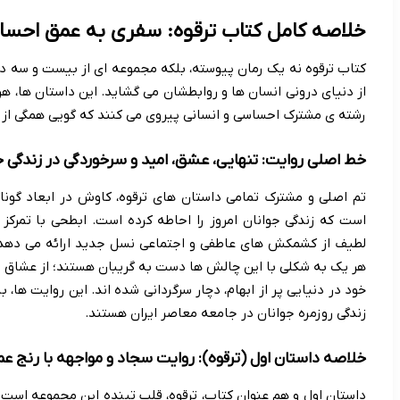
خلاصه کامل کتاب ترقوه: سفری به عمق احسا
کتاب ترقوه نه یک رمان پیوسته، بلکه مجموعه ای از بیست و سه د
از دنیای درونی انسان ها و روابطشان می گشاید. این داستان ها، هر
رشته ی مشترک احساسی و انسانی پیروی می کنند که گویی همگی از ی
خط اصلی روایت: تنهایی، عشق، امید و سرخوردگی در زندگی ج
تم اصلی و مشترک تمامی داستان های ترقوه، کاوش در ابعاد گونا
است که زندگی جوانان امروز را احاطه کرده است. ابطحی با تمرکز
لطیف از کشمکش های عاطفی و اجتماعی نسل جدید ارائه می دهد
هر یک به شکلی با این چالش ها دست به گریبان هستند؛ از عشاق ش
خود در دنیایی پر از ابهام، دچار سرگردانی شده اند. این روایت ها،
زندگی روزمره جوانان در جامعه معاصر ایران هستند.
خلاصه داستان اول (ترقوه): روایت سجاد و مواجهه با رنج ع
داستان اول و هم عنوان کتاب، ترقوه، قلب تپنده این مجموعه است و