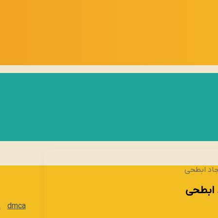
جاد ابطحی
 ابطحی
dmca
ت