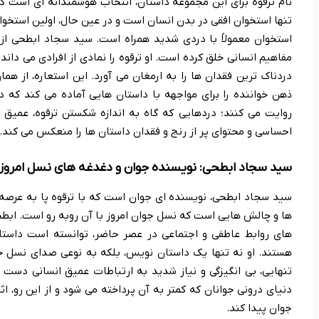
نام ترقوه برای این مجموعه داستان، انتخاب هوشمندانه ای است که ا
تنها استخوان افقی در بدن انسان است و در عین حال، اولین استخ
استخوان معمولاً با دردی شدید همراه است. سید سجاد ابطحی از ا
مفاهیم انسانی خلق کرده است. او ترقوه را نمادی از افرادی می داند 
دردناک ترین فقدان ها را به ارمغان می آورد. این استعاره، از ه
ذهن خواننده را برای مواجهه با داستان هایی آماده می کند که د
روایت می کنند؛ دردهایی که گاه به اندازه شکستن ترقوه، عمیق
احساسی و محتوای پر از رنج و فقدان داستان ها را منعکس می کند.
سید سجاد ابطحی: نویسنده جوان و دغدغه های نسل امروز
سید سجاد ابطحی، نویسنده ای جوان است که با ترقوه پا به عرصه 
ها و چالش هایی است که نسل جوان امروز با آن روبه رو است. ابطح
های روابط عاطفی و اجتماعی در عصر حاضر، توانسته است داس
هستند. او نه تنها یک داستان نویس، بلکه به نوعی صدای نسل خ
تنهایی، بی انگیزگی و نیاز شدید به ارتباطات عمیق انسانی دست 
دنیای درونی جوانان که کمتر به آن پرداخته می شود و از این رو، اث
جوان پیدا کند.