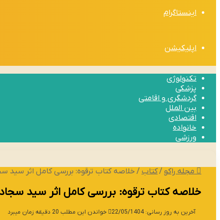
اینستاگرام
اپلیکیشن
تکنولوژی
پزشکی
گردشگری و اقامتی
بین الملل
اقتصادی
خانواده
ورزشی
مجله راکو
/
کتاب
/
خلاصه کتاب ترقوه: بررسی کامل اثر سید س
خلاصه کتاب ترقوه: بررسی کامل اثر سید سجاد
آخرین به روز رسانی: 22/05/1404
خواندن این مطلب 20 دقیقه زمان میبرد