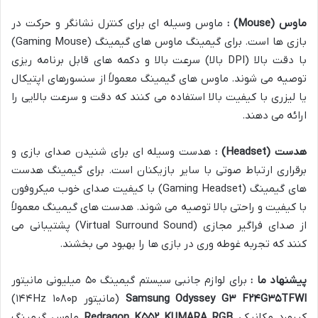
ماوس
(Mouse)
:
ماوس وسیله ای برای کنترل نشانگر و حرکت در
بازی ها است. برای گیمینگ ماوس های گیمینگ (Gaming Mouse)
با دقت بالا (DPI بالا) سرعت بالا و دکمه های قابل برنامه ریزی
توصیه می شوند. ماوس های گیمینگ معمولاً از سنسورهای اپتیکال
یا لیزری با کیفیت بالا استفاده می کنند که دقت و سرعت بالایی را
ارائه می دهند.
هدست
(Headset)
:
هدست وسیله ای برای شنیدن صدای بازی و
برقراری ارتباط صوتی با سایر بازیکنان است. برای گیمینگ هدست
های گیمینگ (Gaming Headset) با کیفیت صدای خوب میکروفون
با کیفیت و راحتی بالا توصیه می شوند. هدست های گیمینگ معمولاً
از صدای فراگیر مجازی (Virtual Surround Sound) پشتیبانی می
کنند که تجربه غوطه وری در بازی ها را بهبود می بخشند.
پیشنهاد ما :
برای لوازم جانبی سیستم گیمینگ ۵۰ میلیونی مانیتور
TFWI
۳۵
G
۲۴
F
۳
Samsung Odyssey G
(مانیتور ۱۴۴Hz ۱۰۸۰p)
کیبورد مکانیکی
KUMARA RGB
۵۵۲
Redragon K
ماوس گیمینگ