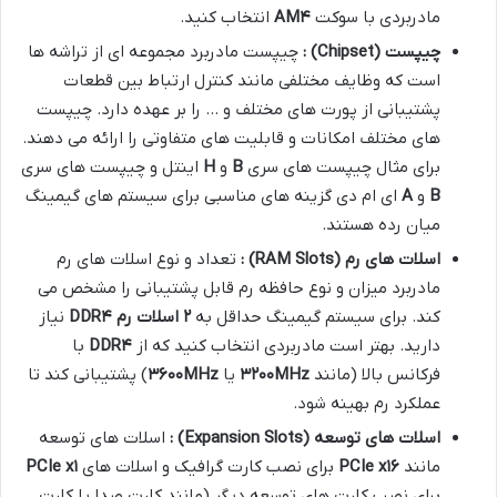
مادربردی با سوکت
۴
AM
انتخاب کنید.
چیپست
(Chipset)
:
چیپست مادربرد مجموعه ای از تراشه ها
است که وظایف مختلفی مانند کنترل ارتباط بین قطعات
پشتیبانی از پورت های مختلف و … را بر عهده دارد. چیپست
های مختلف امکانات و قابلیت های متفاوتی را ارائه می دهند.
برای مثال چیپست های سری
B
و
H
اینتل و چیپست های سری
B
و
A
ای ام دی گزینه های مناسبی برای سیستم های گیمینگ
میان رده هستند.
اسلات های رم
(RAM Slots)
:
تعداد و نوع اسلات های رم
مادربرد میزان و نوع حافظه رم قابل پشتیبانی را مشخص می
کند. برای سیستم گیمینگ حداقل به
۲
اسلات رم
DDR
۴
نیاز
دارید. بهتر است مادربردی انتخاب کنید که از
۴
DDR
با
فرکانس بالا (مانند
MHz
۳۲۰۰
یا
MHz
۳۶۰۰
) پشتیبانی کند تا
عملکرد رم بهینه شود.
اسلات های توسعه
(Expansion Slots)
:
اسلات های توسعه
مانند
۱۶
PCIe x
برای نصب کارت گرافیک و اسلات های
۱
PCIe x
برای نصب کارت های توسعه دیگر (مانند کارت صدا یا کارت