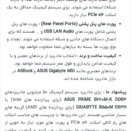
شبکه) استفاده می شوند. برای سیستم گیمینگ حداقل به یک
اسلات
۱۶
PCIe x
نیاز دارید.
پورت های پنل پشتی
(Rear Panel Ports)
:
پورت های پنل
پشتی شامل پورت های
Audio
LAN
USB
و … هستند که برای
اتصال دستگاه های جانبی و شبکه استفاده می شوند. تعداد و
نوع پورت ها بسته به نیازهای شما متفاوت خواهد بود.
کیفیت ساخت و برند :
انتخاب مادربرد از برندهای معتبر و با
کیفیت ضامن پایداری و طول عمر سیستم شما خواهد بود.
برندهای معتبری مانند
MSI
Gigabyte
ASUS
و
ASRock
در
بازار مادربرد شناخته شده اند.
پیشنهاد ما :
برای مادربرد سیستم گیمینگ ۵۰ میلیونی مادربردهای
۴
M-K DDR
۶۶۰
ASUS PRIME B
(برای پردازنده های Intel) یا
H
۳
M DS
۵۵۰
GIGABYTE B
(برای پردازنده های AMD) گزینه های
بسیار مناسبی هستند. این مادربردها با چیپست های مناسب اسلات
های رم کافی اسلات PCIe x۱۶ و پورت های مورد نیاز به خوبی از
پردازنده های پیشنهادی ما پشتیبانی می کنند و کیفیت ساخت