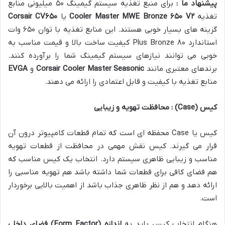
پیشنهاد ما :
برای منبع تغذیه سیستم گیمینگ ۵۰ میلیونی منابع
تغذیه
۲
V
۶۵۰
Cooler Master MWE Bronze
یا
۶۵۰
Corsair CV
گزینه های بسیار خوبی هستند. این منابع تغذیه با توان ۶۵۰ وات
استاندارد ۸۰ Plus Bronze کیفیت ساخت بالا و قیمت مناسب به
خوبی می توانند نیازهای سیستم گیمینگ شما را برآورده کنند.
برندهای معتبری مانند
Seasonic
Cooler Master
Corsair
و
EVGA
منابع تغذیه با کیفیت و قابل اعتمادی را ارائه می دهند.
کیس
(Case)
: محافظت تهویه و زیبایی
کیس یا Case محفظه ای است که تمام قطعات کامپیوتر درون آن
قرار می گیرند. کیس نقش مهمی در محافظت از قطعات تهویه
مناسب و زیبایی ظاهری سیستم دارد. انتخاب یک کیس مناسب که
هم فضای کافی برای قطعات شما داشته باشد هم تهویه مناسبی را
ارائه دهد و هم از نظر ظاهری جذاب باشد از اهمیت بالایی برخوردار
است.
هنگام انتخاب کیس باید به
اندازه
(Form Factor)
فضای داخلی