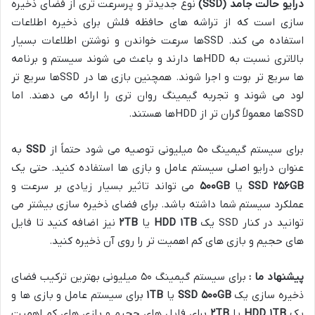
درایو حالت جامد
(SSD)
نوع جدیدتر و پرسرعت تری از فضای ذخیره
سازی است که از تراشه های حافظه فلش برای ذخیره اطلاعات
استفاده می کند. SSDها سرعت خواندن و نوشتن اطلاعات بسیار
بالاتری نسبت به HDDها دارند و باعث می شوند سیستم و برنامه
ها سریع تر بوت و اجرا شوند. همچنین بازی ها در SSDها سریع تر
لود می شوند و تجربه گیمینگ روان تری را ارائه می دهند. اما
SSDها معمولاً گران تر از HDDها هستند.
برای سیستم گیمینگ ۵۰ میلیونی توصیه می شود حتماً از
SSD
به
عنوان درایو اصلی سیستم عامل و بازی ها استفاده کنید. حتی یک
GB
۲۵۶
SSD
یا
GB
۵۰۰
می تواند تاثیر بسیار زیادی بر سرعت و
عملکرد سیستم شما داشته باشد. برای فضای ذخیره سازی بیشتر می
توانید در کنار SSD یک
TB
۱
HDD
یا
TB
۲
نیز اضافه کنید تا فایل
های حجیم و بازی های کم اهمیت تر را روی آن ذخیره کنید.
پیشنهاد ما :
برای سیستم گیمینگ ۵۰ میلیونی بهترین ترکیب فضای
ذخیره سازی یک
GB
۵۰۰
SSD
یا
TB
۱
برای سیستم عامل و بازی ها و
یک
TB
۱
HDD
یا
TB
۲
برای فایل های حجیم و بازی های کم اهمیت