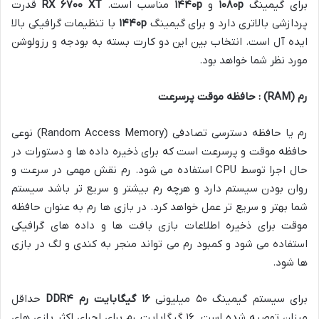
برای گیمینگ
p
۱۰۸۰
و
p
۱۴۴۰
مناسب است.
XT
۶۷۰۰
RX
قدرت
پردازشی بالاتری دارد و برای گیمینگ
p
۱۴۴۰
با تنظیمات گرافیکی بالا
ایده آل است. انتخاب بین این دو کارت بسته به بودجه و رزولوشن
مورد نظر شما خواهد بود.
رم
(RAM)
: حافظه موقت پرسرعت
رم یا حافظه دسترسی تصادفی (Random Access Memory) نوعی
حافظه موقت و پرسرعت است که برای ذخیره داده ها و دستورات در
حال اجرا توسط CPU استفاده می شود. رم نقش مهمی در سرعت و
روان بودن سیستم دارد و هرچه رم بیشتر و سریع تر باشد سیستم
شما بهتر و سریع تر عمل خواهد کرد. در بازی ها رم به عنوان حافظه
موقت برای ذخیره اطلاعات بازی بافت ها و داده های گرافیکی
استفاده می شود و کمبود رم می تواند منجر به کندی و لگ در بازی
ها شود.
برای سیستم گیمینگ ۵۰ میلیونی
۱۶
گیگابایت رم
DDR
۴
حداقل
میزان توصیه شده است. ۱۶ گیگابایت رم برای اجرای اکثر بازی های