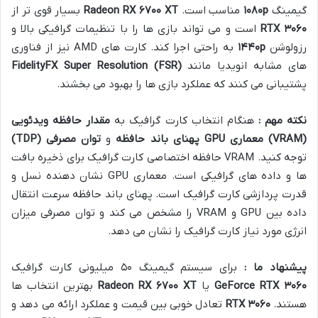
گیمینگ
p
۱۰۸۰
مناسب است.
XT
۶۷۰۰
Radeon RX
بسیار قوی تر از
۳۰۶۰
RTX
است و می تواند بازی ها را با تنظیمات گرافیکی بالا و
رزولوشن
p
۱۴۴۰
به راحتی اجرا کند. کارت های AMD نیز از فناوری
های مشابه انویدیا مانند
FidelityFX Super Resolution (FSR)
پشتیبانی می کنند که عملکرد بازی ها را بهبود می بخشند.
نکته مهم :
هنگام انتخاب کارت گرافیک به
مقدار حافظه ویدئویی
(VRAM)
معماری
GPU
پهنای باند حافظه
و
توان مصرفی
(TDP)
توجه کنید. VRAM حافظه اختصاصی کارت گرافیک برای ذخیره بافت
ها و داده های گرافیکی است. معماری GPU نشان دهنده نسل و
قدرت پردازشی کارت گرافیک است. پهنای باند حافظه سرعت انتقال
داده بین GPU و VRAM را مشخص می کند و توان مصرفی میزان
انرژی مورد نیاز کارت گرافیک را نشان می دهد.
پیشنهاد ما :
برای سیستم گیمینگ ۵۰ میلیونی کارت گرافیک
۳۰۶۰
GeForce RTX
یا
XT
۶۷۰۰
Radeon RX
بهترین انتخاب ها
هستند.
۳۰۶۰
RTX
تعادل خوبی بین قیمت و عملکرد ارائه می دهد و