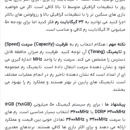
روز با تنظیمات گرافیکی متوسط تا بالا کافی است. اگر می خواهید
بازی های سنگین تر را با تنظیمات گرافیکی بالا و رزولوشن های بالاتر
اجرا کنید می توانید به
۳۲
گیگابایت رم
فکر کنید اما برای بودجه ۵۰
میلیونی ۱۶ گیگابایت رم کافی و مناسب است.
نکته مهم :
هنگام انتخاب رم به
ظرفیت
(Capacity)
سرعت
(Speed)
و
تایمینگ
(Timing)
آن توجه کنید. ظرفیت رم میزان حافظه قابل
دسترس را مشخص می کند. سرعت رم با واحد
MHz
اندازه گیری می
شود و نشان دهنده سرعت انتقال داده است. تایمینگ رم مجموعه
ای از اعداد است که نشان دهنده تاخیر رم در انجام عملیات مختلف
است. تایمینگ های پایین تر بهتر هستند و عملکرد رم را بهبود می
بخشند.
پیشنهاد ما :
برای رم سیستم گیمینگ ۵۰ میلیونی
GB)
۸
x
۲
GB (
۱۶
MHz
۳۲۰۰
۴
DDR
یا
MHz
۳۶۰۰
انتخاب بسیار مناسبی است. رم های
با سرعت
MHz
۳۲۰۰
و
MHz
۳۶۰۰
تعادل خوبی بین قیمت و عملکرد
ارائه می دهند و برای اکثر بازی ها کافی هستند. برندهای معتبری