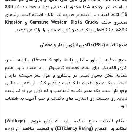
تر است. اگر بودجه شما محدود است می توانید فقط به یک
SSD
TB
۱
اکتفا کنید و در آینده در صورت نیاز HDD اضافه کنید. برندهای
معتبری مانند
Crucial
Western Digital
Samsung
و
Kingston
SSDها و HDDهای با کیفیت و قابل اعتمادی را ارائه می دهند.
منبع تغذیه
(PSU)
: تامین انرژی پایدار و مطمئن
منبع تغذیه یا پاور ساپلای (Power Supply Unit) وظیفه تامین
انرژی الکتریکی برای تمام قطعات کامپیوتر را بر عهده دارد. منبع
تغذیه نقش بسیار مهمی در پایداری و طول عمر سیستم دارد و
انتخاب یک منبع تغذیه با کیفیت و توان کافی از اهمیت بالایی
برخوردار است. یک منبع تغذیه نامناسب و کم توان می تواند باعث
ناپایداری سیستم ری استارت های ناگهانی و حتی آسیب به قطعات
شود.
هنگام انتخاب منبع تغذیه باید به
توان خروجی
(Wattage)
استاندارد راندمان
(Efficiency Rating)
و
کیفیت ساخت
آن توجه