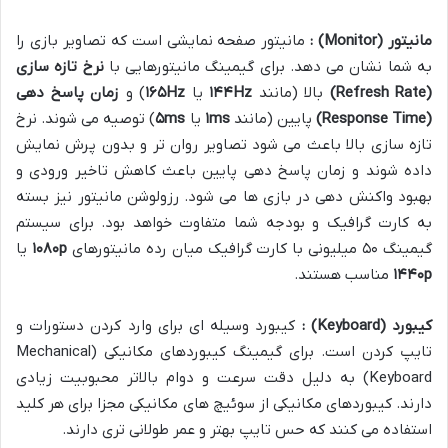
مانیتور
(Monitor)
:
مانیتور صفحه نمایشی است که تصاویر بازی را
به شما نشان می دهد. برای گیمینگ مانیتورهایی با
نرخ تازه سازی
(Refresh Rate)
بالا (مانند
Hz
۱۴۴
یا
Hz
۱۶۵
) و
زمان پاسخ دهی
(Response Time)
پایین (مانند
ms
۱
یا
ms
۵
) توصیه می شوند. نرخ
تازه سازی بالا باعث می شود تصاویر روان تر و بدون پرش نمایش
داده شوند و زمان پاسخ دهی پایین باعث کاهش تاخیر ورودی و
بهبود واکنش دهی در بازی ها می شود. رزولوشن مانیتور نیز بسته
به کارت گرافیک و بودجه شما متفاوت خواهد بود. برای سیستم
گیمینگ ۵۰ میلیونی با کارت گرافیک میان رده مانیتورهای
p
۱۰۸۰
یا
p
۱۴۴۰
مناسب هستند.
کیبورد
(Keyboard)
:
کیبورد وسیله ای برای وارد کردن دستورات و
تایپ کردن است. برای گیمینگ کیبوردهای مکانیکی (Mechanical
Keyboard) به دلیل دقت سرعت و دوام بالاتر محبوبیت زیادی
دارند. کیبوردهای مکانیکی از سوئیچ های مکانیکی مجزا برای هر کلید
استفاده می کنند که حس تایپ بهتر و عمر طولانی تری دارند.