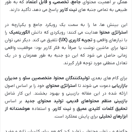
همگی بر اهمیت محتوای
جامع، تخصصی، و قابل اعتماد
که به طور
طبیعی به تمامی جنبه های
نیت کاربر
پاسخ می دهد، تأکید دارند.
این بینش ها، ما را به سمت یک رویکرد جامع و یکپارچه در
استراتژی محتوا
هدایت می کنند؛ رویکردی که دانش
الگوریتمیک
را
با نیازهای واقعی و
تجربه کاربری (UX)
تلفیق می کند. دیگر نمی توان
تنها برای ماشین نوشت یا صرفاً به فکر کاربر بود؛ موفقیت واقعی
زمانی حاصل می شود که این دو جنبه به طور همزمان و در یک
تعادل منطقی مورد توجه قرار گیرند.
برای گام های بعدی،
تولیدکنندگان محتوا
،
متخصصین سئو
، و
مدیران
بازاریابی
دعوت می شوند تا
استراتژی محتوای
خود را بر اساس اصول
ارائه شده در این مقاله بازبینی و بهبود بخشند. این کار شامل
بازبینی منظم محتواهای قدیمی
،
تولید محتوای جدید
بر اساس
تحقیق کلمات کلیدی عمیق
و
نیت کاربر
، و استفاده
هوشمندانه از
ابزارهای تحلیلی
برای پایش عملکرد است.
چگونه می توان محتوایی تولید کرد که هم برای کاربران تازه و مفید