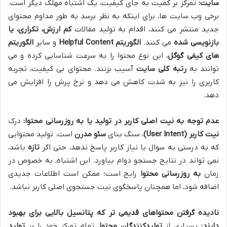
سایت:
تمرکز بر کمیت به جای کیفیت، یک اشتباه مهلک دیگر است.
برخی وب سایت ها، برای اینکه به نظر برسد به طور مداوم محتوای
جدید منتشر می کنند، اقدام به تولید مقالات
کم ارزش، تکراری، یا
بازنویسی شده
می کنند.
الگوریتم Helpful Content
و سایر
الگوریتم
های کیفی گوگل
، این نوع محتوا را به سرعت شناسایی کرده و می
توانند به
رتبه کلی سایت
آسیب بزنند. محتوای بی کیفیت، تجربه
کاربری را نیز به شدت کاهش می دهد و نرخ پرش را افزایش می
دهد.
عدم توجه به نیت اصلی کاربر در تولید یا به روزرسانی محتوا:
درک
نیت کاربر (User Intent)
، سنگ بنای
سئو مدرن
است. تولید محتوایی
که به درستی به سوال یا نیاز کاربر پاسخ ندهد، حتی اگر
تازه
باشد،
نمی تواند در نتایج جستجو دوام بیاورد. این اشتباه، به خصوص در
زمان
به روزرسانی محتوا
رایج است؛ ممکن است اطلاعات جدیدی
اضافه شود، اما همچنان پاسخگوی نیت جستجوی اصلی کاربر نباشد.
نادیده گرفتن محتواهای قدیمی تر که پتانسیل بالایی برای بهبود
دارند:
بسیاری از
تولیدکنندگان محتوا
، تمام تمرکز خود را بر
تولید