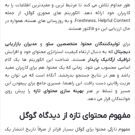
طور مداوم تلاش می کند تا مرتبط ترین و مفیدترین اطلاعات را به
کاربران خود ارائه دهد. الگوریتم های محوری گوگل، از جمله
Freshness، Helpful Content، و به روزرسانی های هسته، همواره در
حال ارزیابی این دو فاکتور هستند.
برای
تولیدکنندگان محتوا
،
متخصصین سئو
، و
مدیران بازاریابی
دیجیتال
که به دنبال ارتقاء کیفیت استراتژی محتوای خود و افزایش
ترافیک ارگانیک پایدار
هستند، شناخت این الگوریتم ها یک گام
اساسی محسوب می شود. زمانی که یک محتوا، هم برای کاربران مفید
باشد و هم در نتایج جستجو بدرخشد، آنگاه است که می توان به
مزیت رقابتی دست یافت. این راهنما، مسیری جامع برای پیمودن این
مسیر و تسلط بر هنر
بهینه سازی محتوای تازه
را پیش روی
خوانندگان قرار می دهد.
مفهوم محتوای تازه از دیدگاه گوگل
مفهوم تازگی محتوا برای گوگل بسیار فراتر از صرفاً تاریخ انتشار یک