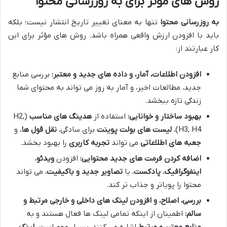
روش های مؤثر برای به روزرسانی محتوا
به روزرسانی محتوا
تنها به معنای تغییر تاریخ انتشار نیست؛ بلکه
باید با افزودن ارزش واقعی همراه باشد. روش های مؤثر برای این
کار عبارتند از:
افزودن اطلاعات، آمار، و داده های جدید و معتبر:
بررسی منابع
جدید، مطالعات اخیر، و آمار به روز می تواند به محتوای شما
زندگی تازه ببخشد.
بهبود ساختار و خوانایی:
استفاده از
هدینگ های مناسب
(H2,
H3, H4)،
لیست های بولت پوینت
برای سادگی،
نقل قول ها
، و
جعبه های اطلاعاتی
می تواند
تجربه کاربری
را بهبود بخشد.
اضافه کردن فرمت های جدید محتوایی:
افزودن
ویدئو
،
اینفوگرافیک
،
پادکست
، یا
تصاویر جدید و باکیفیت
، می تواند
محتوا را پویاتر و جذاب تر کند.
بررسی، اصلاح، و افزودن لینک های داخلی و خارجی مرتبط و
سالم:
اطمینان از اینکه تمامی لینک ها فعال هستند و به
منابع معتبر و مرتبط
اشاره می کنند، بسیار مهم است.
لینک