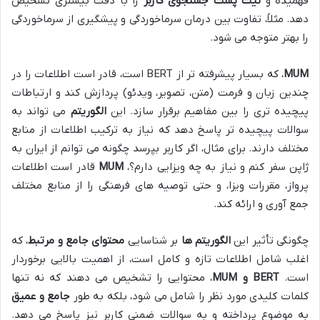
فهمیده و
نیت پشت جستجوی کاربر
را با دقت بیشتری تشخیص
دهد. مثلاً، تفاوت بین درمان سرماخوردگی و پیشگیری از سرماخوردگی
را بهتر متوجه می شود.
MUM
، که بسیار پیشرفته تر از BERT است، قادر است اطلاعات را در
چندین زبان و فرمت (متن، تصویر، ویدئو) پردازش کند و ارتباطات
پیچیده تری را بین مفاهیم برقرار سازد. این
الگوریتم
می تواند به
سوالات پیچیده تر پاسخ دهد که نیاز به ترکیب اطلاعات از منابع
مختلف دارند. برای مثال، اگر کاربر بپرسد چگونه می توانم از ایران به
ژاپن سفر کنم و نیاز به چه ویزایی دارم؟،
MUM
قادر است اطلاعات
پرواز، مقررات ویزا، و حتی توصیه های فرهنگی را از منابع مختلف
جمع آوری و ارائه کند.
چگونگی تأثیر این
الگوریتم ها
بر شناسایی
محتوای جامع و مرتبط
، که
اغلب شامل اطلاعات تازه و کامل است، از اهمیت بالایی برخوردار
است.
BERT و MUM
، محتوایی را تشخیص می دهند که نه تنها
کلمات کلیدی مورد نظر را شامل می شود، بلکه به طور
جامع و عمیق
به موضوع پرداخته و به سوالات ضمنی کاربر نیز پاسخ می دهد.