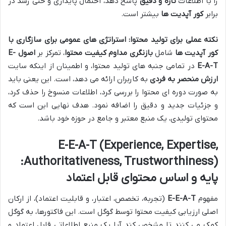
را با اطلاعات
تازه و دقیق
پاسخ دهد، احتمال پایداری و حتی رشد در
برابر
کور آپدیت ها
بیشتر است.
نکته عملی برای تولید محتوا:
استراتژی های عمومی برای سازگاری با
کور آپدیت ها
شامل
بازنگری مداوم کیفیت محتوا
، تمرکز بر
اصول E-
E-A-T
در تمامی جنبه های تولید محتوا، و اطمینان از اینکه سایت
ارزش منحصر به فردی
به کاربران ارائه می دهد، است. این یعنی باید
به صورت دوره ای محتوا را بررسی کرد، اطلاعات منسوخ را حذف کرد،
و جزئیات جدید و دقیق را اضافه نمود. هدف نهایی این است که
محتوای تولیدی، یک منبع معتبر و جامع در حوزه خود باشد.
E-E-A-T (Experience, Expertise,
Authoritativeness, Trustworthiness):
پایه و اساس محتوای قابل اعتماد
مفهوم
E-E-A-T
(تجربه، تخصص، اعتبار، و قابلیت اعتماد)، از ارکان
اصلی ارزیابی کیفیت محتوا توسط گوگل است. این فاکتورها، به گوگل
کمک می کنند تا مشخص کند آیا یک منبع اطلاعاتی قابل اعتماد و