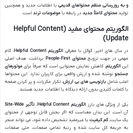
و به روزرسانی منظم محتواهای قدیمی
با اطلاعات جدید و همچنین
تولید
محتوای کاملاً جدید
در رابطه با
موضوعات ترند
است.
الگوریتم محتوای مفید (Helpful Content
Update)
در سال های اخیر، گوگل با معرفی
الگوریتم Helpful Content
، گام
مهمی در جهت ترویج
محتوای People-First
برداشت. هدف اصلی
این
الگوریتم
، کاهش نمایش محتوایی است که صرفاً برای
موتورهای
جستجو
نوشته شده و ارزش واقعی برای کاربران ندارد. این محتواها
اغلب شامل
بازنویسی های بی ارزش
، تکرار مکررات، و پر کردن صفحه
با کلمات کلیدی بدون ارائه دیدگاه یا اطلاعات جدید هستند.
یکی از ویژگی های بارز
الگوریتم Helpful Content
،
تأثیر Site-Wide
آن است. این بدان معناست که اگر بخش قابل توجهی از محتوای
یک سایت،
کم کیفیت
یا غیرمفید تشخیص داده شود، می تواند منجر
به جریمه کل سایت شده و رتبه تمامی صفحات، حتی صفحات