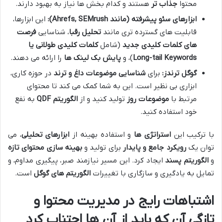
محتوا
جذاب تر
هستند و کدام بخش ها نیاز به بهبود دارند.
ابزارهای سئو پیشرفته (مانند Ahrefs, SEMrush):
این ابزارها،
قابلیت های گسترده تری مانند
تحلیل رقبا
، شناسایی
فرصت
های کلمات کلیدی جدید
(شامل
کلمات کلیدی طولانی یا
Long-tail Keywords
)، و
پایش بک لینک ها
را ارائه می دهند.
گوگل ترندز:
برای
شناسایی موضوعات داغ و ترند
در حوزه کاری،
ابزاری بی نظیر است. این به شما کمک می کند تا محتوای
مرتبط با
موضوعات روز
تولید کنید و از
الگوریتم QDF
به نفع
خود استفاده کنید.
با ترکیب این
استراتژی ها
و استفاده بهینه از
ابزارهای تحلیلی
، می
توان یک
رویکرد جامع و پایدار
برای تولید و
بهینه سازی محتوای تازه
و
الگوریتم پسند
ایجاد کرد. این مسیر نیازمند صبر، پیگیری مداوم، و
تمایل به یادگیری و سازگاری با تغییرات
الگوریتم های گوگل
است.
اشتباهات رایج در مدیریت محتوا و
تازگی آن که باید از آن ها اجتناب کرد