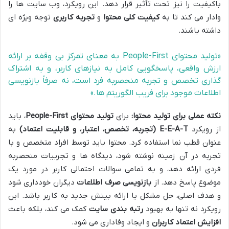
باکیفیت را نیز تحت تأثیر قرار دهد. این رویکرد، وب سایت ها را
وادار می کند تا به
کیفیت کلی محتوا
و
تجربه کاربری
توجه ویژه ای
داشته باشند.
«تولید محتوای People-First به معنای تمرکز بی وقفه بر ارائه
ارزش واقعی، پاسخگویی کامل به نیازهای کاربر، و به اشتراک
گذاری تخصص و تجربه منحصربه فرد است، نه صرفاً بازنویسی
اطلاعات موجود برای فریب الگوریتم ها.»
نکته عملی برای تولید محتوا:
برای
تولید محتوای People-First
، باید
از رویکرد
E-E-A-T (تجربه، تخصص، اعتبار، و قابلیت اعتماد)
به
عنوان قطب نما استفاده کرد. محتوا باید توسط افراد متخصص و با
تجربه در آن زمینه نوشته شود، دیدگاه ها و تجربیات منحصربه
فردی ارائه دهد، و به تمامی سوالات احتمالی کاربر در مورد یک
موضوع پاسخ دهد. از
بازنویسی صرف اطلاعات
دیگران خودداری شود
و هدف اصلی، حل مشکل یا ارائه بینش جدید به کاربر باشد. این
رویکرد نه تنها به بهبود
رتبه بندی سایت
کمک می کند، بلکه باعث
افزایش اعتماد کاربران
و ایجاد وفاداری می شود.