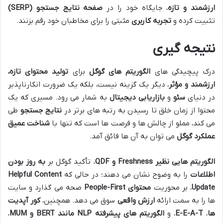
ارزشمند و تازه
، جایگاه خود را در
صفحه نتایج جستجو (SERP)
تثبیت کرده و
تجربه کاربری
مثبتی را برای مخاطبان خود رقم بزنند.
نتیجه گیری
درک پیچیدگی های
الگوریتم های گوگل
برای
تولید محتوای تازه،
ارزشمند و مؤثر
، دیگر یک گزینه نیست، بلکه یک ضرورت انکارناپذیر
در دنیای
سئو
و
بازاریابی دیجیتال
به شمار می رود. مسیری که یک
محتوا از زمان خلق تا رسیدن به رتبه های برتر در
نتایج جستجو
طی
می کند، مملو از چالش ها و فرصت ها است که تنها با
شناخت عمیق
عملکرد گوگل
می توان به آن ها فائق آمد.
الگوریتم هایی نظیر Freshness و QDF
، تأکید گوگل بر
به روز بودن
اطلاعات
را به وضوح نشان می دهند؛ در حالی که
Helpful Content
Update
، بر محوریت
محتوای People-First
صحه می گذارد و سایت
ها را به سمت ارائه
ارزش واقعی
سوق می دهد. همچنین،
کور آپدیت
ها
،
E-E-A-T
، و
الگوریتم های پیشرفته NLP مانند BERT و MUM
،