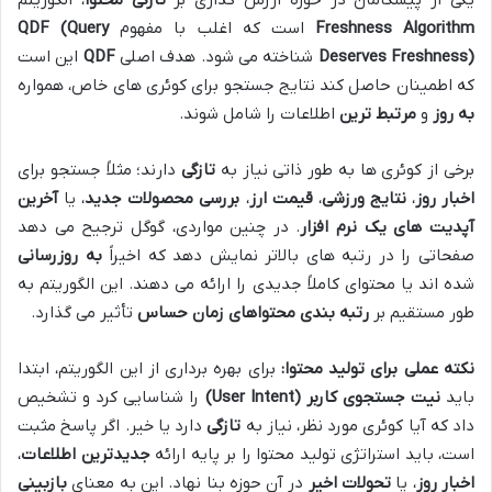
یکی از پیشگامان در حوزه ارزش گذاری بر
تازگی محتوا
، الگوریتم
Freshness Algorithm
است که اغلب با مفهوم
QDF (Query
Deserves Freshness)
شناخته می شود. هدف اصلی
QDF
این است
که اطمینان حاصل کند نتایج جستجو برای کوئری های خاص، همواره
به روز
و
مرتبط ترین
اطلاعات را شامل شوند.
برخی از کوئری ها به طور ذاتی نیاز به
تازگی
دارند؛ مثلاً جستجو برای
اخبار روز
،
نتایج ورزشی
،
قیمت ارز
،
بررسی محصولات جدید
، یا
آخرین
آپدیت های یک نرم افزار
. در چنین مواردی، گوگل ترجیح می دهد
صفحاتی را در رتبه های بالاتر نمایش دهد که اخیراً
به روزرسانی
شده اند یا محتوای کاملاً جدیدی را ارائه می دهند. این الگوریتم به
طور مستقیم بر
رتبه بندی محتواهای زمان حساس
تأثیر می گذارد.
نکته عملی برای تولید محتوا:
برای بهره برداری از این الگوریتم، ابتدا
باید
نیت جستجوی کاربر (User Intent)
را شناسایی کرد و تشخیص
داد که آیا کوئری مورد نظر، نیاز به
تازگی
دارد یا خیر. اگر پاسخ مثبت
است، باید استراتژی تولید محتوا را بر پایه ارائه
جدیدترین اطلاعات
،
اخبار روز
، یا
تحولات اخیر
در آن حوزه بنا نهاد. این به معنای
بازبینی