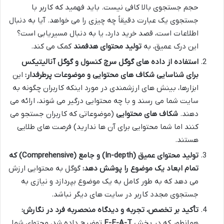
حجم جستجوی بالا کافی نیست. باید فهمید که کاربر با
جستجوی یک عبارت دقیقاً چه چیزی را می خواهد. آیا به دنبال
اطلاعات است، قصد خرید دارد، یا به دنبال مسیریابی است؟
این درک عمیق، به
تولید محتوای هدفمند
کمک می کند.
استفاده از داده های گوگل سرچ کنسول و گوگل آنالیتیکس
برای شناسایی شکاف های محتوایی و موضوعات پرطرفدار:
این
ابزارها، بینش های ارزشمندی در مورد اینکه کاربران چگونه به
سایت شما می رسند و با چه محتوایی درگیر می شوند، ارائه می
دهند.
شکاف های محتوایی
(موضوعاتی که کاربران جستجو می
کنند اما شما محتوایی برای آن ها ندارید) فرصت های طلایی
هستند.
تولید محتوای عمیق (In-depth) و جامع (Comprehensive) که
تمام ابعاد یک موضوع را پوشش دهد:
گوگل به محتوایی ارزش
می دهد که به طور کامل به یک موضوع بپردازد و نیازی به
جستجوی مجدد کاربر در سایت های دیگر نباشد.
تأکید بر تخصص، تجربه و دیدگاه منحصربه فرد در نگارش:
همانطور که در بخش
E-E-A-T
توضیح داده شد، محتوای شما