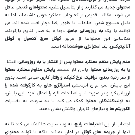
محتوای جدید
می گذارند و از پتانسیل عظیم
محتواهای قدیمی
غافل
می شوند. مقالات قدیمی تر که زمانی عملکرد خوبی داشته اند اما به
دلیل منسوخ شدن اطلاعات یا ظهور رقبا دچار افت شده اند، می
توانند با یک
به روزرسانی جامع
، دوباره به صدر نتایج بازگردند.
شناسایی این محتواها از طریق
گوگل سرچ کنسول
و
گوگل
آنالیتیکس
، یک
استراتژی هوشمندانه
است.
عدم پایش منظم عملکرد محتوا پس از انتشار یا به روزرسانی:
انتشار
یا
به روزرسانی محتوا
، پایان کار نیست.
پایش مداوم عملکرد محتوا
از نظر
رتبه بندی، ترافیک، نرخ کلیک، و رفتار کاربر
، حیاتی است. بدون
این پایش، نمی توان اثربخشی
استراتژی های به کارگرفته شده
را
ارزیابی کرد و در صورت نیاز، اصلاحات لازم را اعمال نمود. این پایش،
به
تولیدکنندگان محتوا
کمک می کند تا به سرعت به تغییرات
الگوریتم ها
و نیازهای کاربران واکنش نشان دهند.
اجتناب از این
اشتباهات رایج
، به وب سایت ها کمک می کند تا نه
تنها از
جریمه های گوگل
در امان بمانند، بلکه با تولید
محتوای