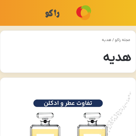
منو
تغی
مجله راکو
/
هدیه
هدیه