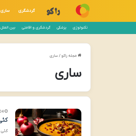
گردشگری
ساری
تکنولوژی
پزشکی
گردشگری و اقامتی
بین الملل
مجله راکو
/
ساری
ساری
04
کئی
کئی 