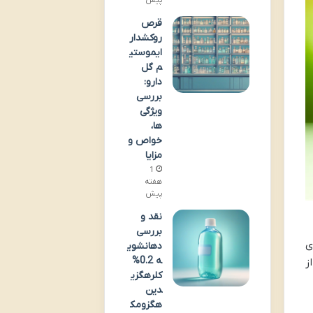
پیش
قرص
روکشدار
ایموستی
م گل
دارو:
بررسی
ویژگی
ها،
خواص و
مزایا
1
هفته
پیش
نقد و
بررسی
ی
دهانشوی
ه 0.2%
ز
کلرهگزی
دین
هگزومک