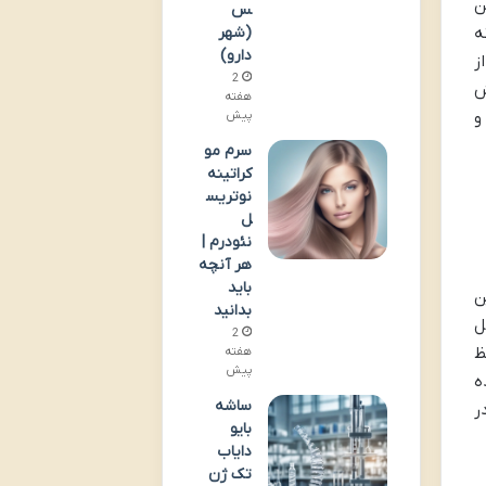
ن
س
(شهر
ه
دارو)
ز
2
ش
هفته
پیش
و
سرم مو
کراتینه
نوتریس
ل
نئودرم |
هر آنچه
باید
ین
بدانید
ل
2
ظ
هفته
پیش
اده
ساشه
ر
بایو
دایاب
تک ژن