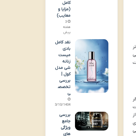
کامل
(مزایا و
معایب)
3
هفته
پیش
نقد کامل
ر
بادی
می
میست
زنانه
ت
شی مدل
کول |
بررسی
تخصص
ی
کر
03/10/1404
ت
ز
بررسی
جامع
ای
ویژگی
ی
های