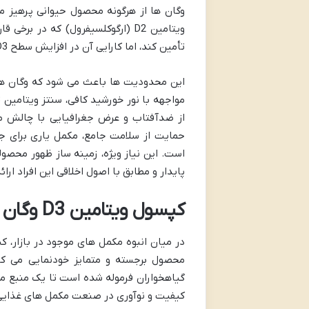
ویتامین D2 (ارگوکلسیفرول) که در
تأمین کند، اما کارایی آن در افزایش سطح D3 خون به اندازه کوله کلسیفرول (D3) حیوانی یا گیاهی نیست.
از ضدآفتاب و عرض جغرافیایی با چالش موا
حمایت از سلامت جامع، مکمل یاری برای ج
پایدار و مطابق با اصول اخلاقی این افراد ارا
کپسول ویتامین D3 وگان ام آر ام: نگاهی عمیق به یک مکمل پیشرو
محصول برجسته و متمایز خودنمایی می کن
کیفیت و نوآوری در صنعت مکمل های غذای