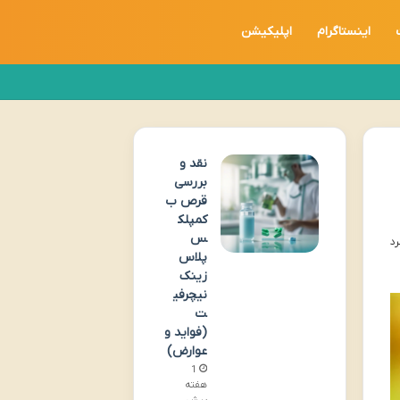
اینستاگرام
اپلیکیشن
نقد و
بررسی
قرص ب
کمپلک
س
پلاس
زینک
نیچرفی
ت
(فواید و
عوارض)
1
هفته