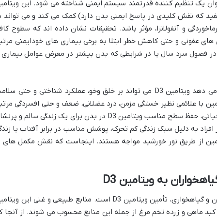
سلامت استخوان، ویتامین D3 به عنوان یک تنظیم کننده قدرتمند سیستم ایمنی شناخته می شود. این ویتام
های T (نوعی گلبول سفید که نقش کلیدی در پاسخ ایمنی بدن دارد) کمک می کند و می تواند د
اخوردگی و آنفولانزا، مؤثر باشد. تحقیقات نشان داده اند که سطوح کاف
یماری های عفونی و حتی کاهش خطر ابتلا به برخی بیماری های خودایمنی مرتب
 در فصول سرد سال یا در شرایطی که بدن بیشتر در معرض عوامل بیماری ز
علاوه بر این، شواهدی وجود دارد که نشان می دهد ویتامین D3 می تواند بر خلق وخو، عملکرد شناختی و حتی سل
امین با علائمی نظیر خستگی مزمن، درد عضلانی، ضعف و حتی افسردگی مرتب
است. با توجه به این نقش های گسترده و حیاتی، حفظ سطح مناسب ویتامین D3 در بدن برای یک زندگی سالم و پر
 افراد به دلیل سبک زندگی کم تحرک، پوشش مناسب در برابر آفتاب یا زندگ
امین از طریق نور خورشید مواجه هستند. اینجاست که نقش مکمل های ب
هخواران به ویتامین D3
یکی از بزرگترین چالش ها در رژیم غذایی وگان و گیاهخواری، تأمین ویتامین D3 است. منابع طبیعی و غنی این ویت
کبد ماهی و زرده تخم مرغ از جمله این منابع محسوب می شوند. از آنجا ک