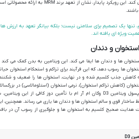
دارد، بلکه به حفظ محیط زیست نیز کمک می کند. این رویکرد پایدار، نشان از تعهد برند MRM به ارائه محصول
باشند.
امین D3 وگان ام آر ام، تنها یک تصمیم برای سلامتی نیست؛ بلکه بیانگر تعهد به ارزش ها
یت ویژه ای یافته اند.
استخوان و دندان
امت استخوان ها و دندان ها ایفا می کند. این ویتامین به بدن کمک می کند ت
تخوان ها رسوب دهد، که این فرآیند برای تراکم و استحکام استخوان حیات
D می تواند منجر به کاهش جذب کلسیم شده و در نهایت، استخوان ها را ضعیف و شکنند
استخوان (کاهش تراکم استخوان)، نرمی استخوان (استئومالاسی) در بزرگسالا
و راشیتیسم در کودکان را افزایش دهد. کپسول ویتامین D3 وگان ام آر ام با تأمین دوز کافی از این ویتامین،
ساختار قوی و سالم استخوان ها و دندان ها یاری می رساند. همچنین، ای
مکن است با ویتامین K2 در جهت هدایت صحیح کلسیم به استخوان ها و جلوگیری از رسوب آن در با
ین D3