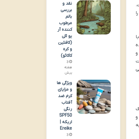
نقد و
است.
بررسی
ا
بالم
مرطوب
کننده آر
یو اکی
د. حتی با
(کافئین
ده
و کره
و
کاکائو)
ت
3
هفته
ه حلی
پیش
ویژگی ها
و مزایای
کرم ضد
آفتاب
 به عنوان یک
رنگی
SPF50
و
اریکه |
ی تعهد به
Ereike
3