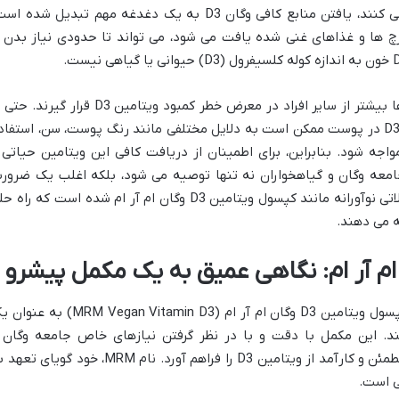
وگان ها از هرگونه محصول حیوانی پرهیز می کنند، یافتن منابع کافی وگان D3 به یک دغدغه مهم تبدیل شده 
 برخی قارچ ها و غذاهای غنی شده یافت می شود، می تواند تا حدودی نیاز بدن ر
این محدودیت ها باعث می شود که وگان ها بیشتر از سایر افراد در معرض خطر کمبود ویتامین D3 قرار گیرن
مواجهه با نور خورشید کافی، سنتز ویتامین D3 در پوست ممکن است به دلایل مختلفی مانند رنگ پوست، سن، استفا
جه شود. بنابراین، برای اطمینان از دریافت کافی این ویتامین حیاتی 
امعه وگان و گیاهخواران نه تنها توصیه می شود، بلکه اغلب یک ضرور
است. این نیاز ویژه، زمینه ساز ظهور محصولاتی نوآورانه مانند کپسول ویتامین D3 وگان ام آر ام شده است که را
ئه می دهند.
در میان انبوه مکمل های موجود در بازار، کپسول ویتامین D3 وگان ام آر ام (MRM Vegan Vitamin D3)
د. این مکمل با دقت و با در نظر گرفتن نیازهای خاص جامعه وگان 
گیاهخواران فرموله شده است تا یک منبع مطمئن و کارآمد از ویتامین D3 را فراهم آورد. نام MRM، خود گویا
ی است.