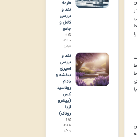
ین
فارما:
نقد و
ر
بررسی
ی
کامل و
ط
جامع
ا
2
هفته
پیش
نقد و
امت
بررسی
ط
اسپری
نشاط
بنفشه و
ی
بادام
روناسین
ا
کس
(پیشرو
آریا
روناک)
3
هفته
امین
پیش
ه