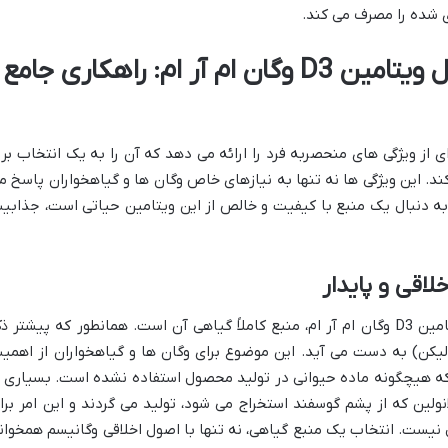
ی شده را مصرف می کند.
ویژگی های برجسته کپسول ویتامین D3 وگان ام آر ام: راهکاری جامع
 ام مجموعه ای از ویژگی های منحصربه فرد را ارائه می دهد که آن را به یک انتخاب برت
ی ویتامین D3 تبدیل می کند. این ویژگی ها نه تنها به نیازهای خاص وگان ها و گیاهخواران پاسخ 
 به دنبال یک منبع با کیفیت و خالص از این ویتامین حیاتی است، جذابی
خلاقی و پایدار
مهم ترین و برجسته ترین ویژگی کپسول ویتامین D3 وگان ام آر ام، منبع کاملاً گیاهی آن است. همانطور که پیشتر ذ
ره گلسنگ ها (لیکن) به دست می آید. این موضوع برای وگان ها و گیاهخواران از اهمی
 که هیچگونه ماده حیوانی در تولید محصول استفاده نشده است. بسیاری ا
ود در بازار از لانولین که از پشم گوسفند استخراج می شود، تولید می گردند و این امر بر
ل نیست. انتخاب یک منبع گیاهی، نه تنها با اصول اخلاقی وگانیسم همخوان