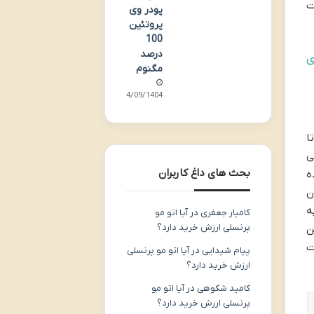
اتی است
پودر وی
پروتئین
100
درصد
ی
مگنوم
24/09/1404
ا
ی
بحث های داغ کاربران
ه
ن
 به
کامیار جعفری
در
آیا اتو مو
پرنسلی ارزش خرید دارد؟
ن
فت
پیام شیدایی
در
آیا اتو مو پرنسلی
ارزش خرید دارد؟
کامید شکوهی
در
آیا اتو مو
پرنسلی ارزش خرید دارد؟