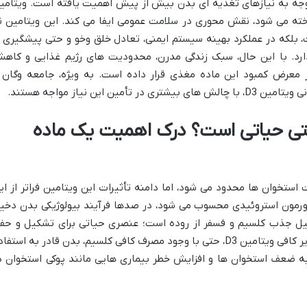
توجه به نیازهای تغذیه ای بدن بیش از پیش اهمیت یافته است. ویتامی
ناخته می شود، نقش محوری در سلامت عمومی ایفا می کند. این ویتامین ن
 بلکه در عملکرد بهینه سیستم ایمنی، تعادل خلق وخو و حتی پیشگیری ا
ارد. با این حال، سبک زندگی مدرن، محدودیت های رژیم غذایی و کاه
در معرض کمبود این ماده مغذی قرار داده است. به ویژه، جامعه وگان 
 این نیاز مواجه هستند.
D3 برای سلامتی حیاتی است؟ درک اهمیت یک ماده
ین D3 اغلب به سلامت استخوان ها محدود می شود، اما دامنه تأثیرات این ویتامین فراتر از ا
مون استروئیدی محسوب می شود، در صدها فرآیند بیولوژیکی بدن دخی
یل جذب کلسیم و فسفر از روده است؛ عنصری حیاتی برای تشکیل و حف
استخوان ها و دندان های محکم. بدون مقادیر کافی ویتامین D3، حتی با وجود مصرف کافی کلسیم، بدن قادر به استف
د به ضعف استخوان ها و افزایش خطر بیماری هایی مانند پوکی استخوان د