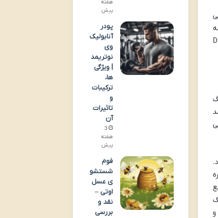
هفته
پیش
طور طبیعی
پودر
ه
آنابولیک
ز می کند، منبع کاملاً گیاهی آن است. در حالی که بیشتر مکمل های D3
وی
نوتریمد
| ویژگی
ها،
ترکیبات
و
یکن (Lichen). گلسنگ
تاثیرات
د
آن
بعی
3
هفته
پیش
فوم
.
شستشو
 اخلاقی خود، از مزایای ویتامین D3 بهره
ی عسل
ع
اوتی –
گ
نقد و
بررسی
و