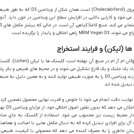
این محصول به طور خاص حاوی کوله کلسیفرول (Cholecalciferol) است، همان شکل از ویتامین D3 که به 
می شود و کارایی بالایی در افزایش سطح این ویتامین در خون دارد. آنچ
این محصول را از بسیاری از مکمل های D3 متمای
و پایدار را برگزیده است.
ا (لیکن) و فرایند استخراج
راز منحصربه فرد بودن کپسول ویتامین D3 وگان ام آر ام در منبع آن نهفته است: گلسنگ ها یا ل
حاد یک جلبک و یک قارچ تشکیل می شوند و در محیط های طبیعی و بکر رش
می کنند. این ارگانیسم های شگفت انگیز قادرند ویتامین D3 را به صورت طبیعی تولید کنند و به همین دلیل، به من
 تبدیل شده اند.
مین D3 از گلسنگ ها با نهایت دقت انجام می شود تا خلوص و قدرت نهایی محصول تضمین گردد
این روش نه تنها به وگان ها و گیاهخواران امکان می دهد که بدون نقض اصول
ستدار محیط زیست نیز محسوب می شود. استفاده از گلسنگ به جای مناب
را به انتخابی ایده آل برای افرادی تبدیل کرده که به دنبال مکمل هایی با اصالت و هماهن
ینان خاطری را به مصرف کننده می دهد که محصولی با کیفیت، طبیعی 