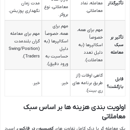
تأثیرگذار
معامله، نماد
مدت زمان
معاملاتی، نوع
معاملاتی.
نگهداری پوزیشن.
بروکر.
مهم برای
مهم برای همه،
همه، خصوصاً
مهم برای معامله
تأثیر بر
خصوصاً
اسکالپرها (به
گران بلندمدت
سبک
اسکالپرها (به
دلیل
(Swing/Position
معامله
دلیل تعدد
حساسیت به
Traders).
معاملات).
ورود دقیق).
گاهی اوقات (از
قابل
طریق برنامه های
خیر.
خیر.
بازگشت؟
ری بیت).
اولویت بندی هزینه ها بر اساس سبک
معاملاتی
یک معامله گر با درک کامل تفاوت های
کمیسیون در فارکس
، اسپرد