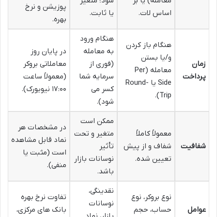
معامله) یا بر
شود؛ متغیر
پوزیشن و نرخ
اساس لات.
یا ثابت.
بهره.
هنگام ورود
هنگام باز کردن
به معامله
در پایان روز
و/یا بستن
زمان
(فوری از
معاملاتی بروکر
معامله (Per
پرداخت
سرمایه شما
(معمولاً ساعت
Side یا Round-
کسر می
۱۷:۰۰ نیویورک).
Trip).
شود).
ممکن است
در مشخصات هر
معمولاً کاملاً
متغیر و تحت
نماد قابل مشاهده
شفافیت
شفاف و از پیش
تأثیر
است (مثبت یا
تعیین شده.
نوسانات بازار
منفی).
باشد.
نقدینگی،
نوع بروکر، نوع
تفاوت نرخ بهره
نوسانات
عوامل
حساب، حجم
بانک های مرکزی،
بازار، نماد