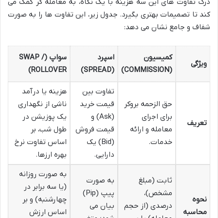
درک تفاوت های این سه هزینه با یک نگاه، به معامله گر کمک می
کند تا تصمیمات بهتری بگیرد. جدول زیر، این تفاوت ها را به صورت
شفاف و جامع نشان می دهد:
کمیسیون
اسپرد
سواپ (SWAP /
ویژگی
ROLLOVER)
(SPREAD)
(COMMISSION)
تفاوت بین
هزینه یا درآمد
حق الزحمه بروکر
قیمت خرید
ناشی از نگهداری
برای اجرای
(Ask) و
یک پوزیشن در
تعریف
معامله و ارائه
قیمت فروش
طول شب، بر
خدمات.
(Bid) یک
اساس تفاوت نرخ
دارایی.
بهره ارزها.
به صورت روزانه
ثابت (مبلغ
به صورت
(یا سه برابر در
مشخص)،
پیپ (Pip)
نحوه
چهارشنبه) و بر
درصدی (از حجم
بیان می
محاسبه
اساس ارزش