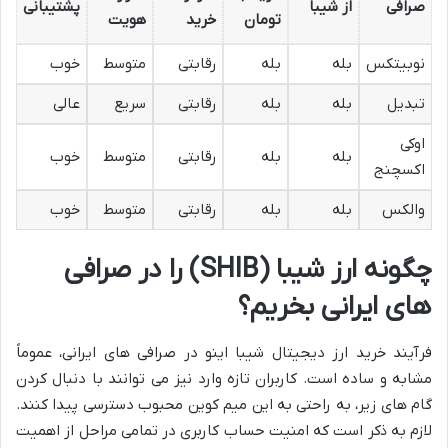
صرافی
از شیبا
پشتیبانی
تومان
خرید
هویت
نوبیتکس
بله
بله
رقابتی
متوسط
خوب
تبدیل
بله
بله
رقابتی
سریع
عالی
اوکی
بله
بله
رقابتی
متوسط
خوب
اکسچنج
والکس
بله
بله
رقابتی
متوسط
خوب
چگونه ارز شیبا (SHIB) را در صرافی
های ایرانی بخریم؟
فرآیند خرید ارز دیجیتال شیبا اینو در صرافی های ایرانی، عموماً
مشابه و ساده است. کاربران تازه وارد نیز می توانند با دنبال کردن
گام های زیر، به راحتی به این میم کوین محبوب دسترسی پیدا کنند.
لازم به ذکر است که امنیت حساب کاربری در تمامی مراحل از اهمیت