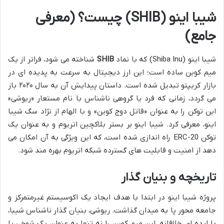
شیبا اینو (SHIB) چیست؟ (معرفی
جامع)
شیبا اینو (Shiba Inu) که با نماد
SHIB
شناخته می شود، فراتر از یک
میم کوین ساده است؛ این ارز دیجیتال به سرعت به پدیده ای در
بازار کریپتو تبدیل شده است. داستان پیدایش آن به سال ۲۰۲۰ باز
می گردد، زمانی که فرد یا گروهی ناشناس با نام مستعار «ریوشی»
این توکن را به عنوان «قاتل دوج کوین» و با الهام از نژاد سگ شیبا
اینو، معرفی کرد. شیبا اینو بر بستر بلاکچین اتریوم و به عنوان یک
توکن ERC-20 راه اندازی شده است، که این ویژگی به آن امکان می
دهد از امنیت و قابلیت های گسترده شبکه اتریوم بهره مند شود.
تاریخچه و بنیان گذار
پروژه شیبا اینو در ابتدا با هدف ایجاد یک اکوسیستم غیرمتمرکز و
جامعه محور پا به میدان گذاشت. ریوشی، بنیان گذار ناشناس شیبا،
با ایده ای خلاقانه، این میم کوین را نه تنها به عنوان یک شوخی یا