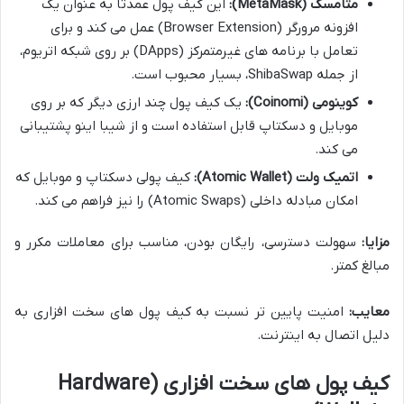
متامسک (MetaMask):
این کیف پول عمدتاً به عنوان یک
افزونه مرورگر (Browser Extension) عمل می کند و برای
تعامل با برنامه های غیرمتمرکز (DApps) بر روی شبکه اتریوم،
از جمله ShibaSwap، بسیار محبوب است.
کوینومی (Coinomi):
یک کیف پول چند ارزی دیگر که بر روی
موبایل و دسکتاپ قابل استفاده است و از شیبا اینو پشتیبانی
می کند.
اتمیک ولت (Atomic Wallet):
کیف پولی دسکتاپ و موبایل که
امکان مبادله داخلی (Atomic Swaps) را نیز فراهم می کند.
مزایا:
سهولت دسترسی، رایگان بودن، مناسب برای معاملات مکرر و
مبالغ کمتر.
معایب:
امنیت پایین تر نسبت به کیف پول های سخت افزاری به
دلیل اتصال به اینترنت.
کیف پول های سخت افزاری (Hardware