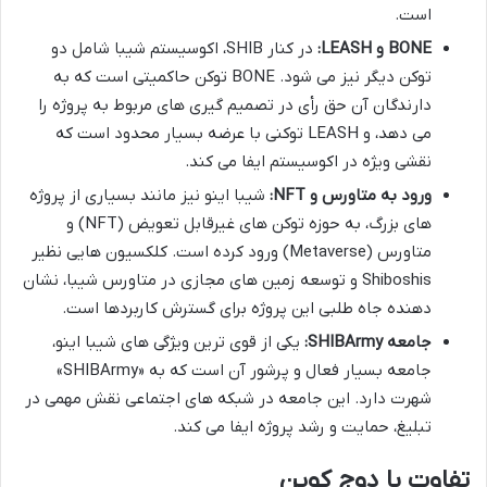
است.
BONE و LEASH:
در کنار SHIB، اکوسیستم شیبا شامل دو
توکن دیگر نیز می شود. BONE توکن حاکمیتی است که به
دارندگان آن حق رأی در تصمیم گیری های مربوط به پروژه را
می دهد، و LEASH توکنی با عرضه بسیار محدود است که
نقشی ویژه در اکوسیستم ایفا می کند.
ورود به متاورس و NFT:
شیبا اینو نیز مانند بسیاری از پروژه
های بزرگ، به حوزه توکن های غیرقابل تعویض (NFT) و
متاورس (Metaverse) ورود کرده است. کلکسیون هایی نظیر
Shiboshis و توسعه زمین های مجازی در متاورس شیبا، نشان
دهنده جاه طلبی این پروژه برای گسترش کاربردها است.
جامعه SHIBArmy:
یکی از قوی ترین ویژگی های شیبا اینو،
جامعه بسیار فعال و پرشور آن است که به «SHIBArmy»
شهرت دارد. این جامعه در شبکه های اجتماعی نقش مهمی در
تبلیغ، حمایت و رشد پروژه ایفا می کند.
تفاوت با دوج کوین