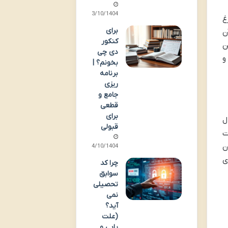
13/10/1404
غ
برای
ن
کنکور
ن
دی چی
و
بخونم؟ |
برنامه
ریزی
جامع و
قطعی
برای
ل
قبولی
ت
ن
14/10/1404
ی
چرا کد
سوابق
تحصیلی
نمی
آید؟
(علت
یابی و