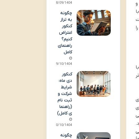
و
28/09/1404
ا
چگونه
ت
به تراز
کنکور
ا
اعتراض
کنیم؟
راهنمای
کامل
09/10/1404
ا
کنکور
ر
دی ماه:
شرایط
شرکت و
ی
ثبت نام
(راهنما
ی
ی کامل)
ی
.
10/10/1404
ی
چگونه