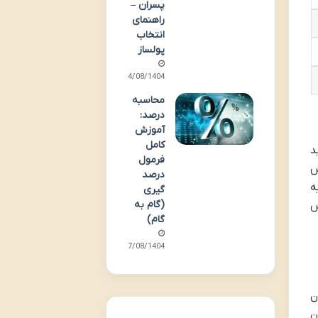
پسران –
راهنمای
انتخاب
پولساز
14/08/1404
محاسبه
درصد:
آموزش
کامل
د
فرمول
ش
درصد
ه
گیری
(گام به
ش
گام)
07/08/1404
ن
ن