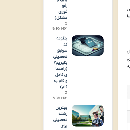
رفع
ن
فوری
ا
مشکل)
15/10/1404
چگونه
کد
سوابق
ل
تحصیلی
ی
بگیریم؟
ه
(راهنما
ی کامل
و گام به
گام)
17/08/1404
بهترین
رشته
تحصیلی
برای