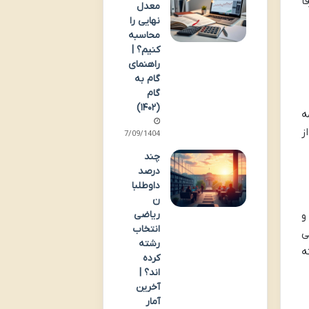
ً
معدل
نهایی را
محاسبه
کنیم؟ |
راهنمای
گام به
گام
(۱۴۰۲)
ه
ز
17/09/1404
چند
درصد
داوطلبا
ن
ریاضی
و
انتخاب
می
رشته
ه
کرده
اند؟ |
آخرین
آمار