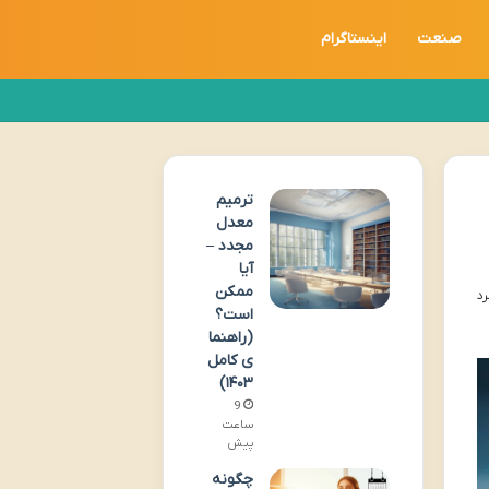
صنعت
اینستاگرام
ترمیم
معدل
مجدد –
آیا
ممکن
است؟
(راهنما
ی کامل
۱۴۰۳)
9
ساعت
پیش
چگونه