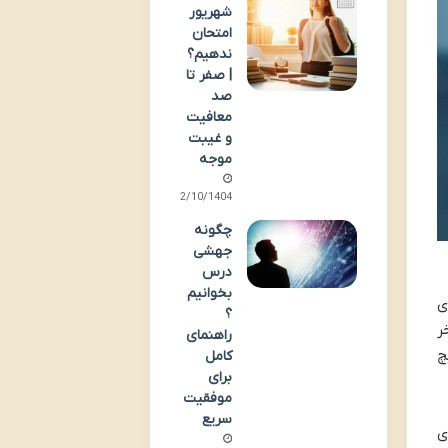
شهریور
امتحان
ندهیم؟
| صفر تا
صد
معافیت
و غیبت
موجه
02/10/1404
چگونه
جهشی
درس
بخوانیم
ی
؟
ر
راهنمای
چ
کامل
برای
موفقیت
سریع
ی