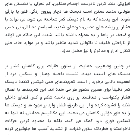
فیزیکی، بلند کردن نادرست اجسام سنگین، کم تحرکی یا نشستن های
طولانی مدت، ممکن است دیسک ها دچار بیرون زدگی، فتق یا پارگی
شوند. این پدیده که به نام دیسک کمر شناخته می شود، می تواند با
فشار بر ریشه های عصبی، دردهای شدید، اسپاسم عضلانی، بی حسی
و ضعف در پاها را به همراه داشته باشد. شدت این علائم می تواند
از ناراحتی خفیف تا ناتوانی شدید متغیر باشد و در موارد حاد، حتی
کنترل ادرار و مدفوع را نیز مختل سازد.
در چنین وضعیتی، حمایت از ستون فقرات برای کاهش فشار بر
دیسک های آسیب دیده، تثبیت ناحیه لومبار و تسکین درد از
اهمیت بالایی برخوردار است. کمربندهای طبی فیکس کننده دیسک
کمر دقیقاً برای همین منظور طراحی شده اند. این کمربندها با اعمال
فشار یکنواخت و هدفمند بر روی ناحیه شکم و کمر، فضای داخلی
شکم را فشرده کرده و از این طریق، فشار وارد بر مهره ها و دیسک ها
را به طور مؤثری کاهش می دهند. این مکانیسم حمایتی، نه تنها به
تسکین فوری درد کمک می کند، بلکه با محدود کردن حرکات
ناخواسته و خطرناک ستون فقرات، از تشدید آسیب ها جلوگیری کرده