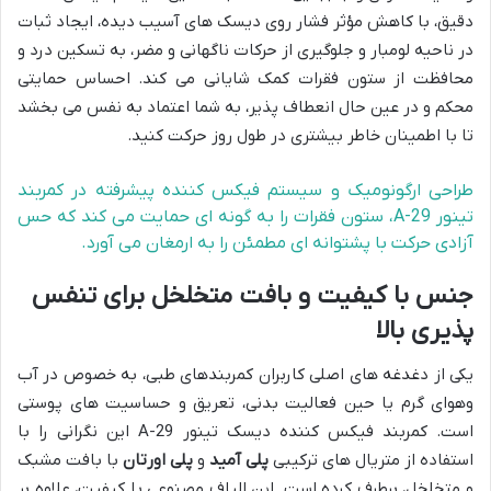
دقیق، با کاهش مؤثر فشار روی دیسک های آسیب دیده، ایجاد ثبات
در ناحیه لومبار و جلوگیری از حرکات ناگهانی و مضر، به تسکین درد و
محافظت از ستون فقرات کمک شایانی می کند. احساس حمایتی
محکم و در عین حال انعطاف پذیر، به شما اعتماد به نفس می بخشد
تا با اطمینان خاطر بیشتری در طول روز حرکت کنید.
طراحی ارگونومیک و سیستم فیکس کننده پیشرفته در کمربند
تینور A-29، ستون فقرات را به گونه ای حمایت می کند که حس
آزادی حرکت با پشتوانه ای مطمئن را به ارمغان می آورد.
جنس با کیفیت و بافت متخلخل برای تنفس
پذیری بالا
یکی از دغدغه های اصلی کاربران کمربندهای طبی، به خصوص در آب
وهوای گرم یا حین فعالیت بدنی، تعریق و حساسیت های پوستی
است. کمربند فیکس کننده دیسک تینور A-29 این نگرانی را با
استفاده از متریال های ترکیبی
پلی آمید
و
پلی اورتان
با بافت مشبک
و متخلخل، برطرف کرده است. این الیاف مصنوعی با کیفیت، علاوه بر