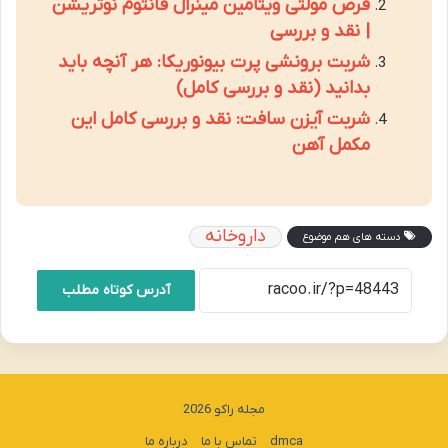
قرص مولتی ویتامین مینرال فانتوم نوتریشن
| نقد و بررسی
شربت برونشی پرت بیونوریکا: هر آنچه باید
بدانید (نقد و بررسی کامل)
شربت آیزن سافت: نقد و بررسی کامل این
مکمل آهن
داروخانه
دسته های هم موضوع
آدرس کوتاه مطلب
مجله راکو 2026
dmca
تماس با ما
درباره ما