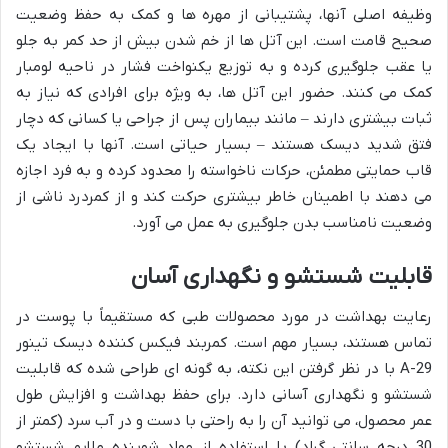
وظیفه اصلی آنها، پشتیبانی از مهره ها و کمک به حفظ وضعیت
صحیح قامت است. این آتل ها از خم شدن بیش از حد کمر به جلو
یا عقب جلوگیری کرده و به توزیع یکنواخت فشار در ناحیه لومبار
کمک می کنند. حضور این آتل ها، به ویژه برای افرادی که نیاز به
ثبات بیشتری دارند – مانند بیماران پس از جراحی یا کسانی که دچار
فتق شدید دیسک هستند – بسیار حیاتی است. آنها با ایجاد یک
قاب حمایتی مطمئن، حرکات ناخواسته را محدود کرده و به فرد اجازه
می دهند با اطمینان خاطر بیشتری حرکت کند و از کمردرد ناشی از
وضعیت نامناسب بدن جلوگیری به عمل می آورد.
قابلیت شستشو و نگهداری آسان
رعایت بهداشت در مورد محصولات طبی که مستقیماً با پوست در
تماس هستند، بسیار مهم است. کمربند فیکس کننده دیسک تینور
A-29 با در نظر گرفتن این نکته، به گونه ای طراحی شده که قابلیت
شستشو و نگهداری آسانی دارد. برای حفظ بهداشت و افزایش طول
عمر محصول، می توانید آن را به راحتی با دست و در آب سرد (کمتر از
30 درجه سانتی گراد) با استفاده از مواد شوینده ملایم شستشو