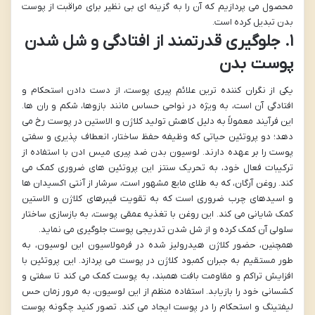
محصول می پردازیم که آن را به گزینه ای بی نظیر برای مراقبت از پوست
بدن تبدیل کرده است.
۱. جلوگیری قدرتمند از افتادگی و شل شدن
پوست بدن
یکی از نگران کننده ترین علائم پیری پوست، از دست دادن استحکام و
افتادگی آن است، به ویژه در نواحی حساس مانند بازوها، شکم و ران ها.
این فرآیند معمولاً به دلیل کاهش تولید کلاژن و الاستین در پوست رخ می
دهد؛ دو پروتئین حیاتی که وظیفه حفظ ساختار، انعطاف پذیری و سفتی
پوست را بر عهده دارند. لوسیون بدن ضد پیری میس ادن با استفاده از
ترکیبات فعال خود، به تحریک سنتز این پروتئین های ضروری کمک می
کند. روغن آرگان، که به طلای مایع مشهور است، سرشار از آنتی اکسیدان ها
و اسیدهای چرب ضروری است که به تقویت فیبرهای کلاژن و الاستین
کمک شایانی می کند. این روغن با تغذیه عمقی پوست، به بازسازی ساختار
سلولی آن کمک کرده و از شل شدن تدریجی پوست جلوگیری می نماید.
همچنین، حضور کلاژن هیدرولیز شده در فرمولاسیون این لوسیون، به
طور مستقیم به جبران کمبود کلاژن در پوست می پردازد. این پروتئین با
افزایش تراکم و مقاومت بافت همبند، به پوست کمک می کند تا سفتی و
کشسانی خود را بازیابد. استفاده منظم از این لوسیون، به مرور زمان حس
لیفتینگ و استحکام را در پوست ایجاد می کند. تصور کنید چگونه پوست