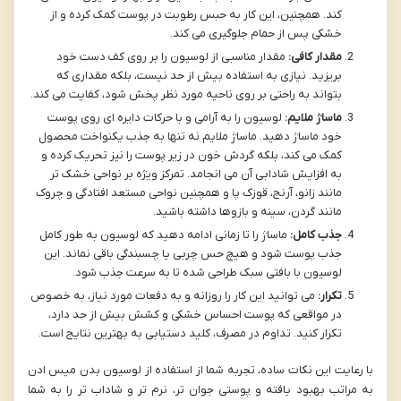
کند. همچنین، این کار به حبس رطوبت در پوست کمک کرده و از
خشکی پس از حمام جلوگیری می کند.
مقدار کافی:
مقدار مناسبی از لوسیون را بر روی کف دست خود
بریزید. نیازی به استفاده بیش از حد نیست، بلکه مقداری که
بتواند به راحتی بر روی ناحیه مورد نظر پخش شود، کفایت می کند.
ماساژ ملایم:
لوسیون را به آرامی و با حرکات دایره ای روی پوست
خود ماساژ دهید. ماساژ ملایم نه تنها به جذب یکنواخت محصول
کمک می کند، بلکه گردش خون در زیر پوست را نیز تحریک کرده و
به افزایش شادابی آن می انجامد. تمرکز ویژه بر نواحی خشک تر
مانند زانو، آرنج، قوزک پا و همچنین نواحی مستعد افتادگی و چروک
مانند گردن، سینه و بازوها داشته باشید.
جذب کامل:
ماساژ را تا زمانی ادامه دهید که لوسیون به طور کامل
جذب پوست شود و هیچ حس چربی یا چسبندگی باقی نماند. این
لوسیون با بافتی سبک طراحی شده تا به سرعت جذب شود.
تکرار:
می توانید این کار را روزانه و به دفعات مورد نیاز، به خصوص
در مواقعی که پوست احساس خشکی و کشش بیش از حد دارد،
تکرار کنید. تداوم در مصرف، کلید دستیابی به بهترین نتایج است.
با رعایت این نکات ساده، تجربه شما از استفاده از لوسیون بدن میس ادن
به مراتب بهبود یافته و پوستی جوان تر، نرم تر و شاداب تر را به شما