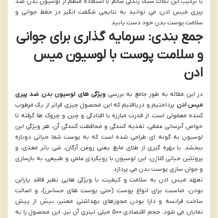
با ترکیب این نکات سبک زندگی سالم با استفاده منظم از لوسیون بدن ضد
پیری میس ادن، می توانید به نتایجی شگفت انگیز در حفظ جوانی و
سلامت پوست بدن خود دست یابید.
جمع بندی: سرمایه گذاری برای جوانی
و سلامت پوست با لوسیون میس
ادن
در این مقاله به طور جامع به بررسی
ویژگی های لوسیون بدن ضد پیری
میس ادن
پرداختیم و دریافتیم که این محصول چیزی فراتر از یک مرطوب
کننده معمولی است. از قدرت مبارزه با افتادگی و چین و چروک ها گرفته تا
خواص آبرسانی عمقی، تغذیه کنندگی و محافظت کنندگی آن، هر ویژگی این
لوسیون به گونه ای طراحی شده است که به پوست شما حیاتی دوباره
ببخشد. با بهره گیری از طلای مایع یعنی روغن آرگان، شی باتر مغذی، و
پروتئین حیاتی کلاژن، این لوسیون با رویکردی علمی و طبیعی، به بازسازی
و جوان سازی پوست بدن می پردازد.
تعهد میس ادن به سلامت و کیفیت، با ویژگی هایی نظیر فاقد پارابن
بودن، مناسبت برای انواع پوست (حتی پوست های حساس)، و اصالت
ساخت فرانسه و دارا بودن مجوزهای بهداشتی معتبر، بیش از پیش
نمایان می شود. حجم اقتصادی ۵۰۰ میلی لیتری آن نیز، این محصول را به