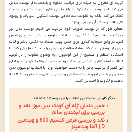
گزینه ای مقرون به صرفه برای مراقبت مداوم و بلندمدت از پوست تبدیل
می کند. این لوسیون نه تنها به رفع نگرانی های مربوط به پیری پوست
کمک می کند، بلکه به تقویت سد دفاعی پوست، تسکین التهابات و بهبود
کلی بافت و ظاهر آن نیز می پردازد.
همان طور که از پوست صورت خود مراقبت می کنیم، پوست بدن نیز
نیازمند توجه و سرمایه گذاری است. انتخاب لوسیون بدن ضد پیری میس
ادن، در واقع سرمایه گذاری برای حس بهتر، اعتماد به نفس بالاتر و لذت
بردن از پوستی است که نشانه سلامت و جوانی را با خود حمل می کند. با
استفاده منظم و صحیح از این لوسیون، به وضوح تفاوت را در نرمی،
لطافت، استحکام و شادابی پوست خود احساس خواهید کرد و تجربه ای
بی نظیر از مراقبت جامع را به دست خواهید آورد. با انتخاب لوسیون بدن
ضد پیری میس ادن، طراوت، شادابی و جوانی را به پوست بدن خود هدیه
دهید و تفاوت را احساس کنید.
دیگر کاربران سایت این مطالب را نیز دوست داشته اند
خمیر دندان ژله ای کودک بس موز: نقد و
بررسی برای لبخندی سالم
نقد و بررسی قرص کلسیم 600 و ویتامین
D | آلفا ویتامینز