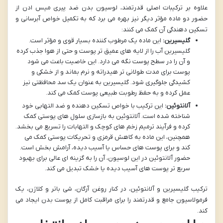
علاوه بر ترکیبات اصلی قدرتمند، لوسیون بدن ضد پیری میس ادن از
حضور دو ماده مؤثر دیگر نیز بهره می برد که به تکمیل خواص آبرسانی و
تسکین دهندگی آن کمک می کنند:
گلیسیرین:
این ماده یک مرطوب کننده بسیار قوی و مؤثر است.
گلیسیرین آب را از لایه های عمیق تر پوست و حتی از هوا جذب کرده
و آن را در سطح پوست نگه می دارد. این خاصیت باعث می شود
پوست برای مدت طولانی تر هیدراته و نرم بماند و از خشکی و
کشیدگی جلوگیری شود. گلیسیرین به عنوان یک سد محافظتی نیز
عمل کرده و به حفظ رطوبت طبیعی پوست کمک می کند.
آلانتوئین:
این ترکیب با خواص تسکین دهنده و ضد التهابی خود
شناخته شده است. آلانتوئین به بازسازی سلول های پوستی کمک
کرده و فرآیند ترمیم زخم های کوچک و التهابات را تسریع می بخشد.
همچنین، این ماده به کاهش قرمزی و تحریکات پوستی کمک می
کند و برای پوست های حساس یا آسیب دیده، آرامش بخش است.
حضور آلانتوئین در این لوسیون، آن را به گزینه ای عالی برای بهبود
سریع تر پوست های آسیب دیده یا خشک تبدیل می کند.
ترکیب گلیسیرین و آلانتوئین، در کنار روغن آرگان، شی باتر و کلاژن، یک
فرمولاسیون جامع و قدرتمند را برای مراقبت کامل از پوست بدن ایجاد می
کند.