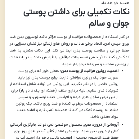
هدیه خواهد داد.
نکات تکمیلی برای داشتن پوستی
جوان و سالم
در کنار استفاده از محصولات مراقبت از پوست مؤثر مانند لوسیون بدن ضد
پیری میس ادن، اتخاذ برخی عادات و روش های زندگی نیز نقش بسزایی در
حفظ جوانی و سلامت پوست بدن ایفا می کند. این نکات مکمل، به شما
کمک می کنند تا اثربخشی محصولات مراقبتی را افزایش داده و در بلندمدت
از پوستی شاداب و سرزنده برخوردار شوید.
اهمیت روتین مراقبت از پوست بدن:
همان طور که برای پوست
صورت خود یک روتین مراقبتی دارید، برای پوست بدن نیز باید
روتین خاصی را در نظر بگیرید. این روتین می تواند شامل استفاده از
شوینده های ملایم، لایه برداری منظم (هفته ای یک تا دو بار) برای
از بین بردن سلول های مرده و افزایش جذب لوسیون، و سپس
استفاده از محصولات مرطوب کننده و ضد پیری باشد. یک روتین
منظم به پوست کمک می کند تا همیشه تمیز، تازه و آماده جذب
مواد مغذی باشد.
آبرسانی از درون:
هیچ محصول موضعی نمی تواند جایگزین آبرسانی
کافی از درون بدن شود. نوشیدن مقدار کافی آب در طول روز برای
حفظ هیدراتاسیون پوست از اهمیت بالایی برخوردار است. آب به