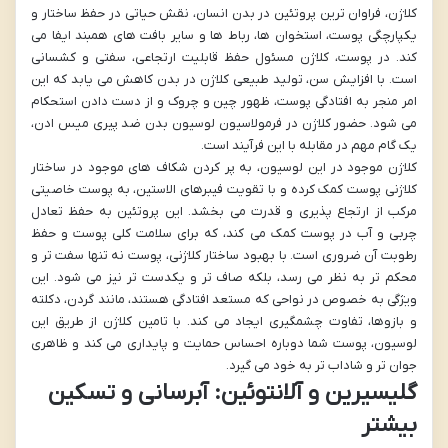
کلاژن، فراوان ترین پروتئین در بدن انسان، نقش حیاتی در حفظ ساختار و
یکپارچگی پوست، استخوان ها، رباط ها و سایر بافت های همبند ایفا می
کند. در پوست، کلاژن مسئول حفظ قابلیت ارتجاعی، سفتی و کشسانی
است. با افزایش سن، تولید طبیعی کلاژن در بدن کاهش می یابد که این
امر منجر به افتادگی پوست، ظهور چین و چروک و از دست دادن استحکام
می شود. حضور کلاژن در فرمولاسیون لوسیون بدن ضد پیری میس ادن،
یک گام مهم در مقابله با این فرآیند است.
کلاژن موجود در این لوسیون، به پر کردن شکاف های موجود در ساختار
کلاژنی پوست کمک کرده و با تقویت فیبرهای الاستین، به پوست خاصیتی
مرکب از ارتجاع پذیری و قدرت می بخشد. این پروتئین به حفظ تعادل
چربی و آب در پوست کمک می کند، که برای سلامت کلی پوست و حفظ
رطوبت آن ضروری است. با بهبود ساختار کلاژنی، پوست نه تنها سفت تر و
محکم تر به نظر می رسد، بلکه صاف تر و یکدست تر نیز می شود. این
ویژگی به خصوص در نواحی که مستعد افتادگی هستند، مانند گردن، دکلته
و بازوها، تفاوت چشمگیری ایجاد می کند. با تامین کلاژن از طریق این
لوسیون، پوست شما دوباره احساس حمایت و پایداری می کند و ظاهری
جوان تر و شاداب تر به خود می گیرد.
گلیسیرین و آلانتوئین: آبرسانی و تسکین
بیشتر