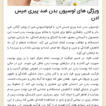
ویژگی های لوسیون بدن ضد پیری میس
ادن
لوسیون بدن ضد پیری میس ادن، با فرمولاسیونی غنی از روغن آرگان، شی
باتر و کلاژن، راهکاری جامع برای مبارزه با علائم پیری پوست بدن است. این
محصول با آبرسانی عمیق، تغذیه کنندگی و ترمیم کنندگی، به بازیابی جوانی،
استحکام و لطافت پوست کمک شایانی می کند. استفاده منظم از آن به
کاهش افتادگی و چین و چروک ها منجر شده و پوستی شاداب و سرزنده را
به ارمغان می آورد.
اغلب افراد در مسیر مراقبت از پوست، تمام تمرکز خود را بر روی پوست
صورت می گذارند و از نیازهای پوست بدن غافل می شوند. این در حالی
است که پوست بدن نیز مانند پوست صورت در معرض عوامل آسیب زا و
فرآیند طبیعی پیری قرار دارد و با گذر زمان، دچار خشکی، افتادگی و ظهور
چین و چروک می شود. همان طور که چهره ما آینه زمان و تجربیات ماست،
پوست بدن نیز داستان های بی شماری را روایت می کند. از خطوط ریز
ناشی از خشکی گرفته تا کاهش استحکام و شادابی که می تواند حس عدم
رضایت از ظاهر کلی را ایجاد کند. برای بسیاری، حس کشیدگی پوست پس از
حمام، زبری در نواحی آرنج و زانو، یا مشاهده افتادگی هایی که پیش از این
نبوده اند، نشانه های آزاردهنده ای از آغاز این فرآیند هستند. این دغدغه