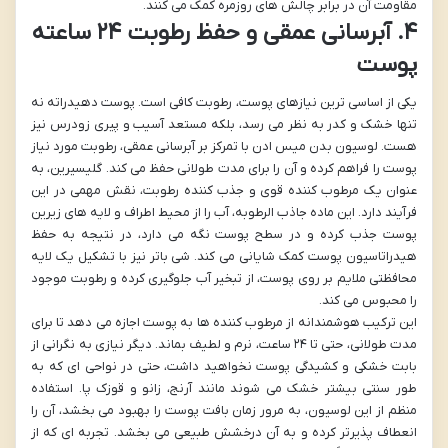
مقاومت آن در برابر چالش های روزمره کمک می کنند.
۴. آبرسانی عمقی و حفظ رطوبت ۲۴ ساعته
پوست
یکی از اساسی ترین نیازهای پوست، رطوبت کافی است. پوست دهیدراته نه
تنها خشک و کدر به نظر می رسد، بلکه مستعد آسیب و پیری زودرس نیز
هست. لوسیون بدن میس ادن با تمرکز بر آبرسانی عمقی، رطوبت مورد نیاز
پوست را فراهم کرده و آن را برای مدت طولانی حفظ می کند. گلیسیرین، به
عنوان یک مرطوب کننده قوی و جذب کننده رطوبت، نقش مهمی در این
فرآیند دارد. این ماده جاذب الرطوبه، آب را از محیط اطراف و لایه های زیرین
پوست جذب کرده و در سطح پوست نگه می دارد، در نتیجه به حفظ
هیدراتاسیون پوست کمک شایانی می کند. شی باتر نیز با تشکیل یک لایه
محافظتی ملایم بر روی پوست، از تبخیر آب جلوگیری کرده و رطوبت موجود
را محبوس می کند.
این ترکیب هوشمندانه از مرطوب کننده ها به پوست اجازه می دهد تا برای
مدت طولانی، حتی تا ۲۴ ساعت، نرم و لطیف بماند. دیگر نیازی به نگرانی از
بابت خشکی و کشیدگی پوست نخواهید داشت، حتی در نواحی ای که به
طور سنتی بیشتر خشک می شوند مانند آرنج، زانو و قوزک پا. استفاده
منظم از این لوسیون، به مرور زمان بافت پوست را بهبود می بخشد، آن را
انعطاف پذیرتر کرده و به آن درخشش طبیعی می بخشد. تجربه ای که از