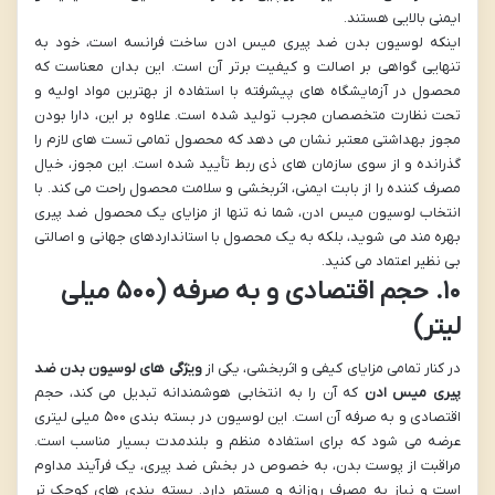
ایمنی بالایی هستند.
اینکه لوسیون بدن ضد پیری میس ادن ساخت فرانسه است، خود به
تنهایی گواهی بر اصالت و کیفیت برتر آن است. این بدان معناست که
محصول در آزمایشگاه های پیشرفته با استفاده از بهترین مواد اولیه و
تحت نظارت متخصصان مجرب تولید شده است. علاوه بر این، دارا بودن
مجوز بهداشتی معتبر نشان می دهد که محصول تمامی تست های لازم را
گذرانده و از سوی سازمان های ذی ربط تأیید شده است. این مجوز، خیال
مصرف کننده را از بابت ایمنی، اثربخشی و سلامت محصول راحت می کند. با
انتخاب لوسیون میس ادن، شما نه تنها از مزایای یک محصول ضد پیری
بهره مند می شوید، بلکه به یک محصول با استانداردهای جهانی و اصالتی
بی نظیر اعتماد می کنید.
۱۰. حجم اقتصادی و به صرفه (۵۰۰ میلی
لیتر)
در کنار تمامی مزایای کیفی و اثربخشی، یکی از
ویژگی های لوسیون بدن ضد
پیری میس ادن
که آن را به انتخابی هوشمندانه تبدیل می کند، حجم
اقتصادی و به صرفه آن است. این لوسیون در بسته بندی ۵۰۰ میلی لیتری
عرضه می شود که برای استفاده منظم و بلندمدت بسیار مناسب است.
مراقبت از پوست بدن، به خصوص در بخش ضد پیری، یک فرآیند مداوم
است و نیاز به مصرف روزانه و مستمر دارد. بسته بندی های کوچک تر