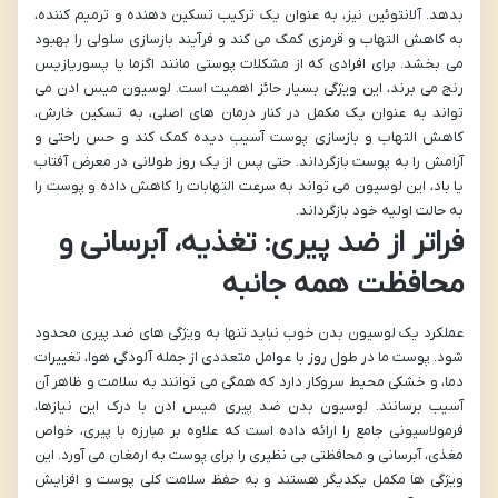
بدهد. آلانتوئین نیز، به عنوان یک ترکیب تسکین دهنده و ترمیم کننده،
به کاهش التهاب و قرمزی کمک می کند و فرآیند بازسازی سلولی را بهبود
می بخشد. برای افرادی که از مشکلات پوستی مانند اگزما یا پسوریازیس
رنج می برند، این ویژگی بسیار حائز اهمیت است. لوسیون میس ادن می
تواند به عنوان یک مکمل در کنار درمان های اصلی، به تسکین خارش،
کاهش التهاب و بازسازی پوست آسیب دیده کمک کند و حس راحتی و
آرامش را به پوست بازگرداند. حتی پس از یک روز طولانی در معرض آفتاب
یا باد، این لوسیون می تواند به سرعت التهابات را کاهش داده و پوست را
به حالت اولیه خود بازگرداند.
فراتر از ضد پیری: تغذیه، آبرسانی و
محافظت همه جانبه
عملکرد یک لوسیون بدن خوب نباید تنها به ویژگی های ضد پیری محدود
شود. پوست ما در طول روز با عوامل متعددی از جمله آلودگی هوا، تغییرات
دما، و خشکی محیط سروکار دارد که همگی می توانند به سلامت و ظاهر آن
آسیب برسانند. لوسیون بدن ضد پیری میس ادن با درک این نیازها،
فرمولاسیونی جامع را ارائه داده است که علاوه بر مبارزه با پیری، خواص
مغذی، آبرسانی و محافظتی بی نظیری را برای پوست به ارمغان می آورد. این
ویژگی ها مکمل یکدیگر هستند و به حفظ سلامت کلی پوست و افزایش