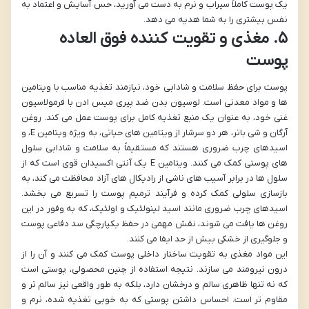
یک پوست کاملاً سیراب و نرم به دست می آورید، حس آسایش و اعتماد به
نفس بیشتری را به شما هدیه می دهد.
۵. مغذی و تقویت کننده فوق العاده
پوست
پوست برای حفظ سلامت و شادابی خود، نیازمند تغذیه مناسب با ویتامین
ها و مواد معدنی است. لوسیون بدن ضد پیری میس ادن با فرمولاسیون
غنی خود، به عنوان یک منبع تغذیه کامل برای پوست عمل می کند. روغن
آرگان و شی باتر، هر دو سرشار از ویتامین های حیاتی، به ویژه ویتامین E، و
اسیدهای چرب ضروری هستند که مستقیماً به سلامت و شادابی سلول
های پوستی کمک می کنند. ویتامین E یک آنتی اکسیدان قوی است که از
سلول ها در برابر آسیب های ناشی از رادیکال های آزاد محافظت می کند، به
بازسازی سلولی کمک کرده و فرآیند ترمیم پوست را تسریع می بخشد.
اسیدهای چرب ضروری مانند اسید لینولئیک و اولئیک، که به وفور در این
روغن ها یافت می شوند، نقش مهمی در حفظ یکپارچگی سد دفاعی پوست
و جلوگیری از خشکی بیش از حد ایفا می کنند.
این مواد مغذی به تقویت ساختار داخلی پوست کمک می کنند و آن را از
درون نیرومند می سازند. نتیجه استفاده از چنین محصولی، پوستی است
که نه تنها ظاهری سالم و درخشان دارد، بلکه به طور واقعی نیز سالم تر و
مقاوم تر است. احساس داشتن پوستی که به خوبی تغذیه شده، نرم و