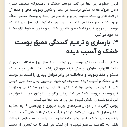
کردن خطوط ریز ایفا می کند. پوست خشک و دهیدراته مستعد نشان
دادن چروک ها به شکلی برجسته تر است. با تأمین رطوبت کافی و حفظ آن
در لایه های پوست، خطوط ریز پرتر به نظر می رسند و پوست سطحی صاف
تر و یکدست تر پیدا می کند. این لوسیون به گونه ای عمل می کند که
پوست از درون هیدراته شده و ظاهری شاداب و بدون خطوط آزاردهنده
به خود می گیرد.
۳. بازسازی و ترمیم کنندگی عمیق پوست
خشک و آسیب دیده
خشکی و آسیب دیدگی پوست می تواند زمینه ساز بروز مشکلات جدی تر
مانند التهاب، خارش، و حتی ترک خوردگی باشد. سد دفاعی پوست، که
مسئول حفظ رطوبت و محافظت در برابر عوامل بیماری زا است، در پوست
های خشک و آسیب دیده تضعیف می شود. لوسیون بدن ضد پیری میس
ادن با تمرکز بر خواص ترمیم کنندگی، به بازسازی این سد دفاعی و بهبود
کلی وضعیت پوست کمک می کند. روغن آرگان و آلانتوئین، دو ماده مؤثر در
این فرمولاسیون، نقش کلیدی در این فرآیند ایفا می کنند.
روغن آرگان با دارا بودن اسیدهای چرب ضروری و ویتامین E، به تغذیه
عمقی سلول های پوستی کمک کرده و فرآیند ترمیم بافت های آسیب دیده
را تسریع می بخشد. این روغن نه تنها رطوبت را به پوست بازمی گرداند،
بلکه به تقویت ساختار لیپیدی آن کمک می کند تا آب کمتری از دست