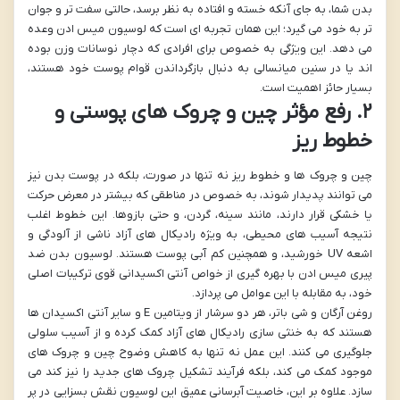
بدن شما، به جای آنکه خسته و افتاده به نظر برسد، حالتی سفت تر و جوان
تر به خود می گیرد؛ این همان تجربه ای است که لوسیون میس ادن وعده
می دهد. این ویژگی به خصوص برای افرادی که دچار نوسانات وزن بوده
اند یا در سنین میانسالی به دنبال بازگرداندن قوام پوست خود هستند،
بسیار حائز اهمیت است.
۲. رفع مؤثر چین و چروک های پوستی و
خطوط ریز
چین و چروک ها و خطوط ریز نه تنها در صورت، بلکه در پوست بدن نیز
می توانند پدیدار شوند، به خصوص در مناطقی که بیشتر در معرض حرکت
یا خشکی قرار دارند، مانند سینه، گردن، و حتی بازوها. این خطوط اغلب
نتیجه آسیب های محیطی، به ویژه رادیکال های آزاد ناشی از آلودگی و
اشعه UV خورشید، و همچنین کم آبی پوست هستند. لوسیون بدن ضد
پیری میس ادن با بهره گیری از خواص آنتی اکسیدانی قوی ترکیبات اصلی
خود، به مقابله با این عوامل می پردازد.
روغن آرگان و شی باتر، هر دو سرشار از ویتامین E و سایر آنتی اکسیدان ها
هستند که به خنثی سازی رادیکال های آزاد کمک کرده و از آسیب سلولی
جلوگیری می کنند. این عمل نه تنها به کاهش وضوح چین و چروک های
موجود کمک می کند، بلکه فرآیند تشکیل چروک های جدید را نیز کند می
سازد. علاوه بر این، خاصیت آبرسانی عمیق این لوسیون نقش بسزایی در پر