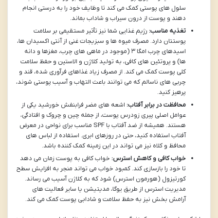
سلول های پوستی کمک می کند تا وظایف خود را به درستی انجام
دهند و پوست از درون سیراب و شاداب بماند.
تغذیه مناسب:
رژیم غذایی شما نیز تأثیر مستقیمی بر سلامت
پوستتان دارد. مصرف میوه ها و سبزیجات غنی از آنتی اکسیدان ها،
اسیدهای چرب امگا ۳ (موجود در ماهی های چرب، مغزها و دانه
ها) و پروتئین های کافی، به تولید کلاژن و الاستین و حفظ سلامت
کلی پوست کمک می کند. از مصرف زیاد غذاهای فرآوری شده، قند و
چربی های ناسالم که می توانند باعث التهاب و آسیب پوستی شوند،
پرهیز کنید.
محافظت در برابر آفتاب:
اشعه های مضر فرابنفش خورشید یکی از
عوامل اصلی پیری زودرس پوست، از جمله چین و چروک و افتادگی،
هستند. همیشه از ضد آفتاب با SPF مناسب برای نواحی در معرض
آفتاب استفاده کنید، حتی در روزهای ابری. استفاده از لباس های
محافظ و کلاه نیز می تواند در این زمینه کمک کننده باشد.
خواب کافی و کاهش استرس:
خواب کافی به پوست زمان می دهد
تا خود را بازسازی کند. کمبود خواب می تواند منجر به افزایش سطح
کورتیزول (هورمون استرس) شود که به کلاژن آسیب می رساند.
مدیریت استرس از طریق یوگا، مدیتیشن یا سایر فعالیت های
آرامش بخش نیز به حفظ سلامت و شادابی پوست کمک می کند.