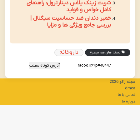
شربت زینک پلاس دینارترول: راهنمای
کامل خواص و فواید
خمیر دندان ضد حساسیت سیگنال |
بررسی جامع ویژگی ها و مزایا
داروخانه
دسته های هم موضوع
آدرس کوتاه مطلب
مجله راکو 2026
dmca
تماس با ما
درباره ما