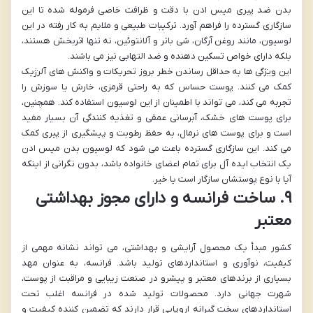
بدن ضد پیری میس ادن با دقت و ظرافت خاصی فرموله شده تا این
سازگاری گسترده را فراهم آورد. ترکیبات طبیعی و ملایم به کار رفته در این
لوسیون، مانند روغن آرگان، شی باتر و آلانتوئین، نه تنها اثربخش هستند،
بلکه دارای خواص تسکین دهنده و ضد التهابی نیز می باشند.
این ویژگی ها به حداقل رساندن خطر بروز تحریکات و واکنش های آلرژیک
کمک می کنند. پوست حساس که به راحتی قرمزی، خارش یا سوزش را
تجربه می کند، می تواند با اطمینان از این لوسیون استفاده کند. همچنین،
برای پوست های خشک، آبرسانی عمقی و تغذیه کنندگی آن بسیار مفید
است و برای پوست های نرمال، به حفظ رطوبت و پیشگیری از پیری کمک
می کند. این سازگاری گسترده باعث می شود که لوسیون بدن میس ادن
یک انتخاب ایده آل برای تمام اعضای خانواده باشد، بدون نگرانی از اینکه
آیا با نوع پوستشان سازگار است یا خیر.
۹. ساخت فرانسه و دارای مجوز بهداشتی
معتبر
کشور مبدأ یک محصول آرایشی و بهداشتی، می تواند نشانه مهمی از
کیفیت، نوآوری و استانداردهای تولید باشد. فرانسه، به عنوان مهد
بسیاری از برندهای معتبر و پیشرو در صنعت زیبایی و مراقبت از پوست،
شهرت جهانی دارد. محصولات تولید شده در فرانسه اغلب تحت
استانداردهای سخت گیرانه اروپایی قرار دارند که تضمین کننده کیفیت و