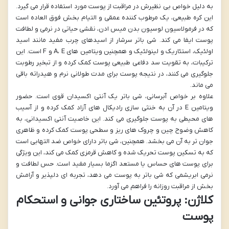
به دلیل خواص بی نظیرش در مراقبت از پوست مورد استفاده قرار می گیرد.
این کره طبیعی، یک مرطوب کننده عمقی و التیام بخش فوق العاده است
که در فرمولاسیون لوسیون بدن میس ادن، نقشی حیاتی در نرمی و لطافت
پوست ایفا می کند. شی باتر سرشار از اسیدهای چرب مفید مانند اسید
اولئیک، استئاریک و لینولئیک و همچنین ویتامین های A، E و F است. این
ترکیبات، به تقویت سد دفاعی طبیعی پوست کمک کرده و از تبخیر رطوبت
جلوگیری می کنند، در نتیجه پوست برای مدت طولانی نرم و هیدراته باقی
می ماند.
علاوه بر خواص آبرسانی، شی باتر یک آنتی اکسیدان قوی است. حضور
ویتامین E در آن به خنثی سازی رادیکال های آزاد کمک کرده و از آسیب
های محیطی به پوست جلوگیری می کند. این خاصیت آنتی اکسیدانی، به
کاهش وضوح چین و چروک های ریز و سطحی پوست کمک کرده و ظاهری
جوان تر به آن می بخشد. همچنین، شی باتر دارای خواص ضد التهابی است
که به تسکین پوست تحریک شده و کاهش قرمزی کمک می کند، این ویژگی
برای پوست های حساس یا مستعد اگزما بسیار مفید است. حس لطافت و
نرمی ابریشمی که شی باتر به پوست می دهد، تجربه ای دلپذیر و آرامش
بخش از مراقبت روزانه را فراهم می آورد.
کلاژن: پروتئین ساختاری جوانی و استحکام
پوست