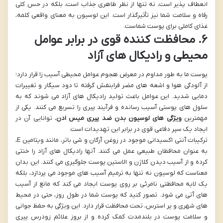
انعطاف پذیر است، نه تنها از نظر ظاهری جذاب است، بلکه در حس کلی
رفاه و سلامت شما نیز تأثیرگذار است. این لوسیون به معنای واقعی کلمه،
غذای کاملی برای پوست شماست.
۶. محافظت کننده قوی در برابر عوامل
محیطی و رادیکال های آزاد
پوست ما به طور مداوم در معرض هجوم عوامل محیطی آسیب زا قرار دارد؛
از آلودگی هوا و اشعه های مضر فرابنفش گرفته تا دود سیگار و تغییرات
دمایی شدید. این عوامل باعث تولید رادیکال های آزاد می شوند که به
سلول های پوستی آسیب رسانده و فرآیند پیری را تسریع می کنند. یکی از
مهمترین
ویژگی های لوسیون بدن ضد پیری میس ادن
، توانایی آن در
ایجاد یک سپر دفاعی قوی در برابر این تهدیدات است.
ترکیبات آنتی اکسیدانی موجود در روغن آرگان و شی باتر، مانند ویتامین E،
به عنوان محافظان طبیعی عمل می کنند. آنها رادیکال های آزاد را خنثی
کرده و از آسیب دیدن کلاژن و الاستین پوست جلوگیری می کنند. این بدان
معناست که لوسیون نه تنها به ترمیم آسیب های موجود می پردازد، بلکه
یک لایه محافظتی نامرئی بر روی پوست ایجاد می کند که مانع از آسیب
های آتی می شود. تصور کنید که پوست شما در طول روز، حتی در محیط
های شهری و پر استرس، تحت محافظت قرار دارد. این ویژگی به حفظ جوانی
و سلامت پوست در بلندمدت کمک کرده و از بروز علائم زودرس پیری