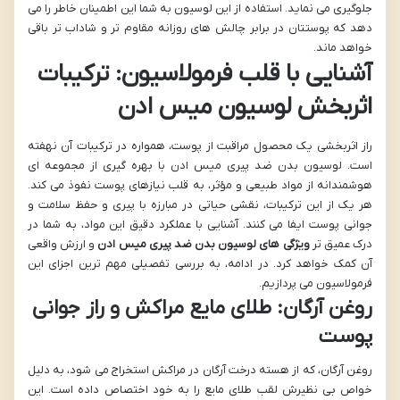
جلوگیری می نماید. استفاده از این لوسیون به شما این اطمینان خاطر را می
دهد که پوستتان در برابر چالش های روزانه مقاوم تر و شاداب تر باقی
خواهد ماند.
آشنایی با قلب فرمولاسیون: ترکیبات
اثربخش لوسیون میس ادن
راز اثربخشی یک محصول مراقبت از پوست، همواره در ترکیبات آن نهفته
است. لوسیون بدن ضد پیری میس ادن با بهره گیری از مجموعه ای
هوشمندانه از مواد طبیعی و مؤثر، به قلب نیازهای پوست نفوذ می کند.
هر یک از این ترکیبات، نقشی حیاتی در مبارزه با پیری و حفظ سلامت و
جوانی پوست ایفا می کنند. آشنایی با عملکرد دقیق این مواد، به شما در
درک عمیق تر
ویژگی های لوسیون بدن ضد پیری میس ادن
و ارزش واقعی
آن کمک خواهد کرد. در ادامه، به بررسی تفصیلی مهم ترین اجزای این
فرمولاسیون می پردازیم.
روغن آرگان: طلای مایع مراکش و راز جوانی
پوست
روغن آرگان، که از هسته درخت آرگان در مراکش استخراج می شود، به دلیل
خواص بی نظیرش لقب طلای مایع را به خود اختصاص داده است. این