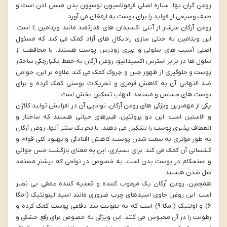
روغن گران بها، ستاره اصلی فرمولاسیون لوسیون بدن میس ادن است و
طیف وسیعی از فواید را برای پوست به ارمغان می آورد.
روغن آرگان سرشار از آنتی اکسیدان های قدرتمند مانند ویتامین E است.
این ویتامین به خنثی سازی رادیکال های آزاد کمک می کند که مسئول
اصلی آسیب های سلولی و پیری زودرس پوست هستند. با محافظت از
سلول ها در برابر استرس اکسیداتیو، روغن آرگان به حفظ یکپارچگی ساختار
پوست و جلوگیری از ظهور چین و چروک کمک می کند. علاوه بر این، خواص
ضد التهابی آن به کاهش قرمزی و تحریکات پوستی کمک کرده و برای
پوست های حساس و مستعد التهاب تسکین بخش است.
یکی از مهمترین ویژگی های روغن آرگان، توانایی آن در افزایش تولید کلاژن
و الاستین است. این دو پروتئین، فیبرهای حیاتی هستند که ساختار و
انعطاف پذیری پوست را تشکیل می دهند. با تحریک سنتز آنها، روغن آرگان
به طور مؤثری به سفت شدن پوست، کاهش افتادگی و بهبود کلی قوام و
کشسانی آن کمک می کند. برای بسیاری، این به معنای بازگشت حس جوانی
و استحکام در پوست بدن است، به خصوص در نواحی که بیشتر مستعد
شل شدن هستند.
همچنین، روغن آرگان یک مرطوب کننده و تغذیه کننده عمقی بی نظیر
است. این روغن حاوی اسیدهای چرب ضروری مانند اسید لینولئیک (امگا
۶) و اولئیک (امگا ۹) است که به تقویت سد دفاعی پوست کمک کرده و
رطوبت را در آن محبوس می کنند. این ویژگی به خصوص برای رفع خشکی و