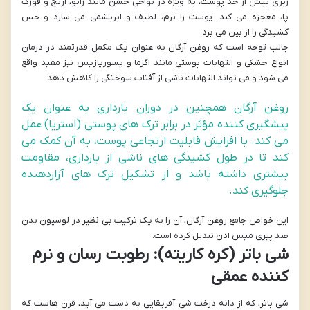
زبری بیش از حد پوست، به ویژه در نواحی خشن مانند زانو، آرنج و قوزک
پا، معجزه می کند. پوست را نرم، لطیف و ابریشمی می سازد و حس
کشیدگی را از بین می برد.
جالب توجه است که روغن آرگان به عنوان یک مکمل قدرتمند در درمان
انواع خشکی و التهابات پوستی مانند اگزما و پسوریازیس نیز مفید واقع
می شود و می تواند التهابات ناشی از آفتاب سوختگی را کاهش دهد.
روغن آرگان همچنین در دوران بارداری به عنوان یک
پیشگیری کننده مؤثر در برابر ترک های پوستی (استریا) عمل
می کند. با افزایش قابلیت ارتجاعی پوست، به آن کمک می
کند تا در طول کشیدگی های ناشی از بارداری، مقاومت
بیشتری داشته باشد و از تشکیل ترک های آزاردهنده
جلوگیری کند.
این خواص جامع روغن آرگان، آن را به یک ترکیب بی نظیر در لوسیون بدن
ضد پیری میس ادن تبدیل کرده است.
شی باتر (کره کاریته): رطوبت رسان و نرم
کننده عمقی
شی باتر، که از دانه درخت شی آفریقایی به دست می آید، قرن هاست که