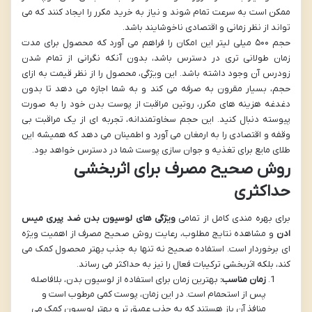
ممکن است به سرعت تمام شوند و نیاز به خرید مکرر را ایجاد کنند که می
تواند از نظر زمانی و اقتصادی ناخوشایند باشد.
حجم ۵۰۰ میلی لیتر این امکان را فراهم می آورد که محصول برای مدت
زمان طولانی تری در دسترس باشد، بدون آنکه نگرانی از تمام شدن
زودرس آن وجود داشته باشد. این ویژگی، محصول را از نظر قیمت به ازای
حجم، بسیار مقرون به صرفه می کند و به شما اجازه می دهد تا بدون
دغدغه هزینه های مکرر، روتین مراقبت از پوست بدن خود را به صورت
پیوسته دنبال کنید. این حجم سخاوتمندانه، تجربه ای از یک مراقبت بی
وقفه و اقتصادی را به ارمغان می آورد و اطمینان می دهد که همیشه این
طلای مایع برای تغذیه و جوان سازی پوست شما در دسترس خواهد بود.
روش صحیح مصرف برای اثربخشی
حداکثری
برای بهره مندی کامل از تمامی
ویژگی های لوسیون بدن ضد پیری میس
ادن
و مشاهده نتایج مطلوب، رعایت روش صحیح مصرف از اهمیت ویژه
ای برخوردار است. استفاده صحیح نه تنها به جذب بهتر محصول کمک می
کند، بلکه اثربخشی ترکیبات فعال را نیز به حداکثر می رساند.
زمان مناسب:
بهترین زمان برای استفاده از لوسیون بدن، بلافاصله
پس از استحمام است. در این زمان، پوست کمی مرطوب است و
منافذ آن باز هستند که به جذب عمیق تر و بهتر لوسیون کمک می