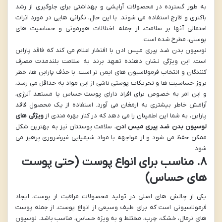
به طور گسترده در محصولات آرایشی و بهداشتی برای جلوگیری از رشد
باکتری و قارچ استفاده می شوند. با این حال، نگرانی هایی در مورد اثرات
احتمالی آنها بر سلامت، از جمله اختلالات هورمونی و حساسیت های
پوستی، مطرح شده است.
لوسیون بدن ضد پیری میس ادن با افتخار اعلام می کند که فاقد پارابن
است. این ویژگی نشان دهنده تعهد برند به سلامت بلندمدت مصرف
کنندگان و انتخاب فرمولاسیون های ایمن تر است. با حذف پارابن ها، خطر
بروز حساسیت ها و تحریکات پوستی ناشی از این مواد به حداقل می رسد،
و این امر به خصوص برای افراد دارای پوست حساس یا مستعد آلرژی،
آرامش خاطر بیشتری به ارمغان می آورد. استفاده از یک محصول فاقد
پارابن، به شما این اطمینان را می دهد که در کنار بهره مندی از
ویژگی های
لوسیون بدن ضد پیری میس ادن
، سلامت پوستتان نیز به بهترین شکل
ممکن حفظ می شود و از مواجهه با مواد شیمیایی غیرضروری پرهیز می
شود.
۸. مناسب برای انواع پوست (حتی پوست
های حساس)
یکی از چالش های اصلی در تولید محصولات مراقبت از پوست، ایجاد
فرمولاسیونی است که برای طیف وسیعی از انواع پوست، از جمله پوست
های نرمال، خشک، چرب، مختلط و به ویژه حساس، مناسب باشد. لوسیون