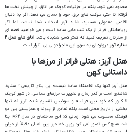
محدود نمی شود، بلکه در جزئیات کوچک هر اتاق، از چینش تخت ها
گرفته تا حتی سوکت های برق، خود را نشان می دهد. اگر به دنبال
اقامتی معمولی هستید، شاید آربز انتخاب شما نباشد، اما اگر
رویاهایتان فراتر از یک شب مانی ساده است و می خواهید قصه ای
از سفرتان تعریف کنید که کمتر کسی شنیده باشد،
اتاق های هتل ۲
ستاره آربز
دروازه ای به سوی این ماجراجویی بی تکرار است.
هتل آربز: هتلی فراتر از مرزها با
داستانی کهن
هتل آربز تنها یک اقامتگاه ساده نیست؛ این بنای تاریخی ۲ ستاره،
شاهدی است بر گذر زمان و تغییرات مرزهای سیاسی. در شهر کوچک
لا کیور که خود بین فرانسه و سوئیس تقسیم شده، آربز نه تنها
بخشی از تاریخ محلی است، بلکه نمادی از پیوند و همزیستی بین دو
فرهنگ محسوب می شود. زمانی که این ساختمان در سال ۱۸۶۲ بنا
شد، هیچ کس تصور نمی کرد روزی خط مرز بین المللی دقیقاً از میان
آن عبور کند و داستانی چنین شگفت انگیز را رقم بزند. هتل دو ستاره