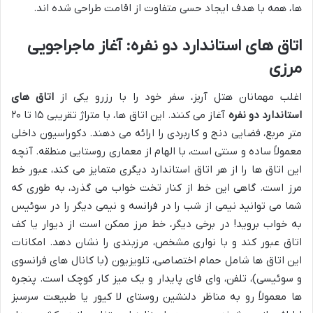
ها، همه با هدف ایجاد حسی متفاوت از اقامت طراحی شده اند.
اتاق های استاندارد دو نفره: آغاز ماجراجویی
مرزی
اغلب مهمانان هتل آربز، سفر خود را با رزرو یکی از
اتاق های
استاندارد دو نفره
آغاز می کنند. این اتاق ها، با متراژ تقریبی ۱۵ تا ۲۰
متر مربع، فضایی دنج و کاربردی را ارائه می دهند. دکوراسیون داخلی
معمولاً ساده و سنتی است، با الهام از معماری روستایی منطقه. آنچه
این اتاق ها را از هر اتاق استاندارد دیگری متمایز می کند، عبور خط
مرز است. گاهی این خط از کنار تخت خواب می گذرد، به طوری که
شما می توانید نیمی از شب را در فرانسه و نیمی دیگر را در سوئیس
به خواب بروید! در برخی دیگر، خط مرز ممکن است از دیوار یا کف
اتاق عبور کند و با نواری مشخص، مرزبندی را نشان دهد. امکانات
این اتاق ها شامل حمام اختصاصی، تلویزیون (با کانال های فرانسوی
و سوئیسی)، تلفن، وای فای پایدار و یک میز کار کوچک است. پنجره
ها معمولاً رو به مناظر دلنشین روستای لا کیور یا طبیعت سرسبز