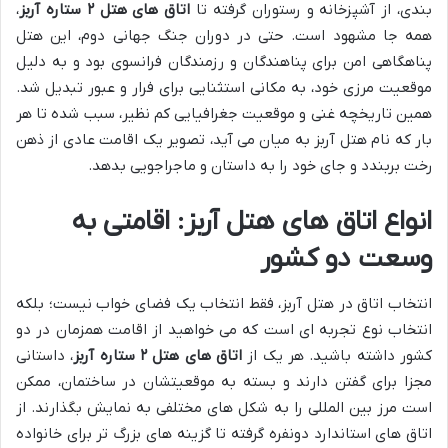
بندی، از آشپزخانه و رستوران گرفته تا
اتاق های هتل ۲ ستاره آربز
،
همه جا مشهود است. حتی در دوران جنگ جهانی دوم، این هتل
پناهگاهی امن برای پناهندگان و رزمندگان فرانسوی بود و به دلیل
موقعیت مرزی خود، به مکانی استثنایی برای فرار و عبور تبدیل شد.
همین تاریخچه غنی و موقعیت جغرافیایی کم نظیر، سبب شده تا هر
بار که نام هتل آربز به میان می آید، تصویر یک اقامت عادی از ذهن
رخت بربندد و جای خود را به داستان و ماجراجویی بدهد.
انواع اتاق های هتل آربز: اقامتی به
وسعت دو کشور
انتخاب اتاق در هتل آربز، فقط انتخاب یک فضای خواب نیست؛ بلکه
انتخاب نوع تجربه ای است که می خواهید از اقامت همزمان در دو
کشور داشته باشید. هر یک از
اتاق های هتل ۲ ستاره آربز
، داستانی
مجزا برای گفتن دارند و بسته به موقعیتشان در ساختمان، ممکن
است مرز بین المللی را به شکل های مختلفی به نمایش بگذارند. از
اتاق های استاندارد دونفره گرفته تا گزینه های بزرگ تر برای خانواده