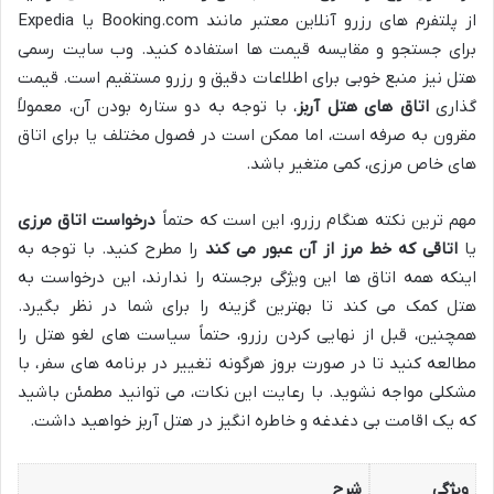
از پلتفرم های رزرو آنلاین معتبر مانند Booking.com یا Expedia
برای جستجو و مقایسه قیمت ها استفاده کنید. وب سایت رسمی
هتل نیز منبع خوبی برای اطلاعات دقیق و رزرو مستقیم است. قیمت
گذاری
اتاق های هتل آربز
، با توجه به دو ستاره بودن آن، معمولاً
مقرون به صرفه است، اما ممکن است در فصول مختلف یا برای اتاق
های خاص مرزی، کمی متغیر باشد.
مهم ترین نکته هنگام رزرو، این است که حتماً
درخواست اتاق مرزی
یا
اتاقی که خط مرز از آن عبور می کند
را مطرح کنید. با توجه به
اینکه همه اتاق ها این ویژگی برجسته را ندارند، این درخواست به
هتل کمک می کند تا بهترین گزینه را برای شما در نظر بگیرد.
همچنین، قبل از نهایی کردن رزرو، حتماً سیاست های لغو هتل را
مطالعه کنید تا در صورت بروز هرگونه تغییر در برنامه های سفر، با
مشکلی مواجه نشوید. با رعایت این نکات، می توانید مطمئن باشید
که یک اقامت بی دغدغه و خاطره انگیز در هتل آربز خواهید داشت.
ویژگی
شرح