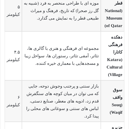
قطر
موزه ای با طراحی منحصر به فرد (شبیه به
۵
(National
گل رز صحرا) که تاریخ، فرهنگ و میراث
کیلومتر
Museum
طبیعی قطر را به نمایش می گذارد.
of Qatar)
دهکده
فرهنگی
مجموعه ای فرهنگی و هنری با گالری ها،
کاتارا
۴.۵
تئاتر، آمفی تئاتر، رستوران ها، سواحل زیبا
(Katara
کیلومتر
و مسجدهایی با معماری خیره کننده.
Cultural
Village)
بازار سنتی و پرجنب وجوش دوحه، جایی
سوق
که می توان در میان کوچه های سنگفرش
واقف
۶
قدم زد، ادویه های معطر، صنایع دستی،
(Souq
کیلومتر
لباس های سنتی و سوغاتی های محلی را
Waqif)
پیدا کرد.
جزیره