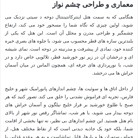
معماری و طراحی چشم نواز
هنگامی که به سمت هتل اینترکانتیننتال دوحه د سیتی نزدیک می
شوید، اولین چیزی که نگاه شما را مسحور خود می کند، ارتفاع
چشمگیر و طراحی مدرن و مجلل آن است. این هتل که یکی از
بلندترین سازه های قطر محسوب می شود، با جلوه های بصری خیره
کننده خود، نمادی از پیشرفت و مدرنیته در دوحه است. نمای شیشه
ای و درخشان آن در زیر نور خورشید قطر، تلالویی خاص دارد و در
شب، با نورپردازی های حرفه ای، همچون الماس در میان آسمان
خراش ها می درخشد.
از داخل اتاق ها و سوئیت ها، چشم اندازهای پانورامیک شهر و خلیج
فارس، تجربه ای فراموش نشدنی را خلق می کند. تصور کنید که هر
صبح با طلوع خورشید بر فراز خلیج نیلگون و آسمان خراش های
دوحه بیدار می شوید، یا هر شب، تماشاگر رقص نور شهر از بالای
بام هتل هستید. این چشم اندازهای بی نظیر، نه تنها بخشی از اقامت
شما، بلکه خود یک جاذبه دیدنی است که از نقاط مختلف هتل، از
جمله رستوران ها و بارها، قابل تماشاست و به هر وعده غذایی یا