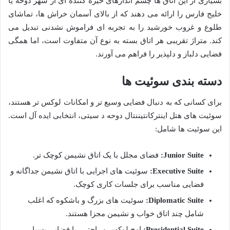
بسیاری از این اتاق ها چشم اندازهای خیره کننده ای از شهر دوحه یا
خلیج فارس را ارائه می دهند که از بالای آسمان خراش ها، تماشای
طلوع و غروب خورشید را به تجربه ای فراموش نشدنی تبدیل می
کند. متراژ تقریبی هر اتاق بسته به نوع آن متفاوت است، اما همگی
فضایی دلباز و دلپذیر را فراهم می آورند.
دسته بندی سوئیت ها
برای کسانی که به دنبال فضایی وسیع تر و امکانات لوکس تر هستند،
سوئیت های هتل اینترکانتیننتال دوحه د سیتی، انتخابی ایده آل است.
این سوئیت ها شامل:
Junior Suite:
فضای مجلل با یک اتاق نشیمن کوچک تر.
Executive Suite:
سوئیت های اجرایی با اتاق نشیمن جداگانه و
فضایی مناسب برای جلسات کاری کوچک.
Diplomatic Suite:
سوئیت های بزرگ و باشکوه که اغلب
شامل چند اتاق خواب و نشیمن مجزا هستند.
Presidential Suite:
اوج لوکس و راحتی، با فضایی بسیار