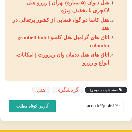
هتل دیوان (۵ ستاره) تهران | رزرو هتل
لاکچری با تخفیف ویژه
هتل کاسا دو گوا، فضایی از کشور پرتغالی در
هند
اتاق های گرامبل هتل کلمبو granbell hotel
colombo
اتاق های هتل ددمان وان ریزورت | امکانات،
انواع و رزرو
گردشگری
هتل
دسته های هم موضوع
آدرس کوتاه مطلب