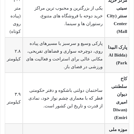
مرکز خرید
۴۰۰
سیتی
یکی از بزرگترین و محبوب ترین مراکز
متر
سنتر (City
خرید دوحه با فروشگاه های متنوع،
(پیاده
Center
رستوران ها و سینما.
روی
Mall)
کوتاه)
پارکی وسیع و سرسبز با مسیرهای پیاده
پارک البیدا
روی، دوچرخه سواری و فضاهای تفریحی،
۲.۸
(Al Bidda
مکانی عالی برای استراحت و فعالیت های
کیلومتر
Park)
ورزشی در فضای باز.
کاخ
سلطنتی
ساختمان دولتی باشکوه و دفتر حکومتی
دیوان
۳.۹
قطر که با معماری چشم نواز خود، نمادی
امیری
کیلومتر
از قدرت و تاریخ این کشور است.
(Diwan
Emiri)
موزه ملی