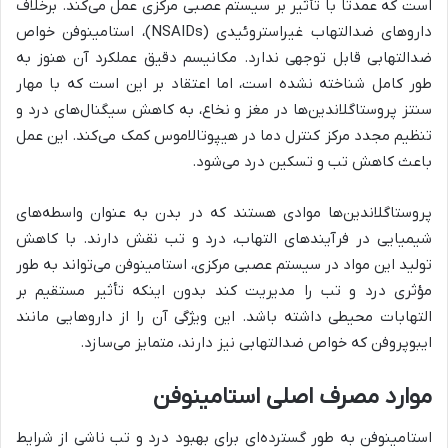
است که عمدتاً با تأثیر بر سیستم عصبی مرکزی عمل می‌کند. برخلاف
داروهای ضدالتهاب غیراستروئیدی (NSAIDs)، استامینوفن خواص
ضدالتهابی قابل توجهی ندارد. مکانیسم دقیق عملکرد آن هنوز به
طور کامل شناخته نشده است، اما اعتقاد بر این است که با مهار
سنتز پروستاگلاندین‌ها در مغز و نخاع، به کاهش سیگنال‌های درد و
تنظیم مجدد مرکز کنترل دما در هیپوتالاموس کمک می‌کند. این عمل
باعث کاهش تب و تسکین درد می‌شود.
پروستاگلاندین‌ها موادی هستند که در بدن به عنوان واسطه‌های
شیمیایی در فرآیندهای التهاب، درد و تب نقش دارند. با کاهش
تولید این مواد در سیستم عصبی مرکزی، استامینوفن می‌تواند به طور
مؤثری درد و تب را مدیریت کند بدون اینکه تأثیر مستقیم بر
التهابات محیطی داشته باشد. این ویژگی آن را از داروهایی مانند
ایبوپروفن که خواص ضدالتهابی نیز دارند، متمایز می‌سازد.
موارد مصرف اصلی استامینوفن
استامینوفن به طور گسترده‌ای برای بهبود درد و تب ناشی از شرایط