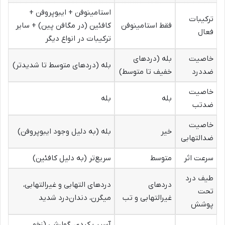
استامینوفن + ایبوپروفن +
ترکیبات
فقط استامینوفن
کافئین (در مگافن پین) + سایر
فعال
ترکیبات در انواع دیگر
خاصیت
بله (دردهای
بله (دردهای متوسط تا شدیدتر)
ضددرد
خفیف تا متوسط)
خاصیت
بله
بله
ضدتب
خاصیت
خیر
بله (به دلیل وجود ایبوپروفن)
ضدالتهابی
سرعت اثر
متوسط
سریع‌تر (به دلیل کافئین)
طیف درد
دردهای
دردهای التهابی و غیرالتهابی،
تحت
غیرالتهابی و تب
میگرن، دندان‌درد شدید
پوشش
آسیب کبدی، گوارشی (زخم