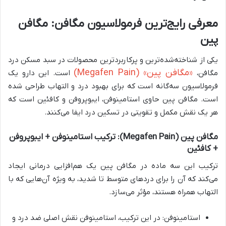
معرفی رایج‌ترین فرمولاسیون مگافن: مگافن
پین
یکی از شناخته‌شده‌ترین و پرکاربردترین محصولات در سبد مسکن درد
«مگافن پین» (Megafen Pain)
مگافن،
است. این دارو یک
فرمولاسیون سه‌گانه است که برای بهبود درد و التهاب طراحی شده
است. مگافن پین حاوی استامینوفن، ایبوپروفن و کافئین است که
هر یک نقش مکمل و تقویتی در تسکین درد ایفا می‌کنند.
مگافن پین (Megafen Pain): ترکیب استامینوفن + ایبوپروفن
+ کافئین
ترکیب این سه ماده در مگافن پین یک هم‌افزایی درمانی ایجاد
می‌کند که آن را برای دردهای متوسط تا شدید، به ویژه آن‌هایی که با
التهاب همراه هستند، مؤثر می‌سازد.
استامینوفن: در این ترکیب، استامینوفن نقش اصلی ضد درد و