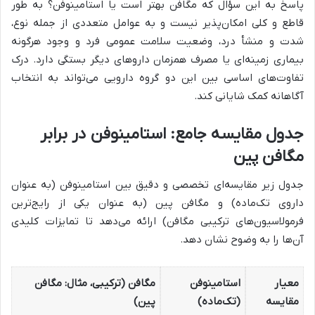
پاسخ به این سؤال که مگافن بهتر است یا استامینوفن؟ به طور
قاطع و کلی امکان‌پذیر نیست و به عوامل متعددی از جمله نوع،
شدت و منشأ درد، وضعیت سلامت عمومی فرد و وجود هرگونه
بیماری زمینه‌ای یا مصرف همزمان داروهای دیگر بستگی دارد. درک
تفاوت‌های اساسی بین این دو گروه دارویی می‌تواند به انتخاب
آگاهانه کمک شایانی کند.
جدول مقایسه جامع: استامینوفن در برابر
مگافن پین
جدول زیر مقایسه‌ای تخصصی و دقیق بین استامینوفن (به عنوان
داروی تک‌ماده) و مگافن پین (به عنوان یکی از رایج‌ترین
فرمولاسیون‌های ترکیبی مگافن) ارائه می‌دهد تا تمایزات کلیدی
آن‌ها را به وضوح نشان دهد.
معیار
استامینوفن
مگافن (ترکیبی، مثال: مگافن
مقایسه
(تک‌ماده)
پین)