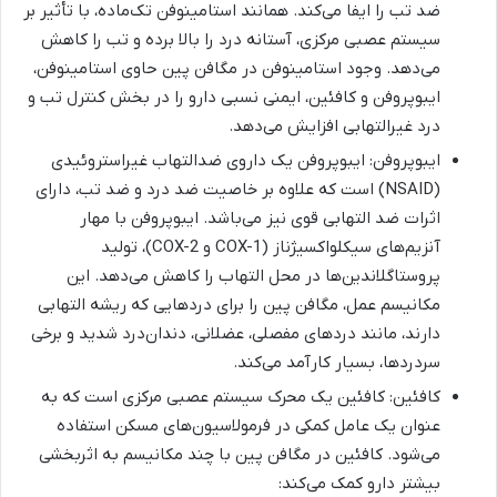
ضد تب را ایفا می‌کند. همانند استامینوفن تک‌ماده، با تأثیر بر
سیستم عصبی مرکزی، آستانه درد را بالا برده و تب را کاهش
می‌دهد. وجود استامینوفن در مگافن پین حاوی استامینوفن،
ایبوپروفن و کافئین، ایمنی نسبی دارو را در بخش کنترل تب و
درد غیرالتهابی افزایش می‌دهد.
ایبوپروفن: ایبوپروفن یک داروی ضدالتهاب غیراستروئیدی
(NSAID) است که علاوه بر خاصیت ضد درد و ضد تب، دارای
اثرات ضد التهابی قوی نیز می‌باشد. ایبوپروفن با مهار
آنزیم‌های سیکلواکسیژناز (COX-1 و COX-2)، تولید
پروستاگلاندین‌ها در محل التهاب را کاهش می‌دهد. این
مکانیسم عمل، مگافن پین را برای دردهایی که ریشه التهابی
دارند، مانند دردهای مفصلی، عضلانی، دندان‌درد شدید و برخی
سردردها، بسیار کارآمد می‌کند.
کافئین: کافئین یک محرک سیستم عصبی مرکزی است که به
عنوان یک عامل کمکی در فرمولاسیون‌های مسکن استفاده
می‌شود. کافئین در مگافن پین با چند مکانیسم به اثربخشی
بیشتر دارو کمک می‌کند: