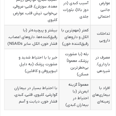
عوارض
آسیب کبدی (در
معده، سوزش)، قلبی-عروقی،
جانبی
دوز بالا)، بثورات
بی‌خوابی، تپش قلب، عوارض
احتمالی
جلدی
کلیوی
کمتر (مهم‌ترین با
بیشتر و پیچیده‌تر (با
تداخلات
الکل و داروهای
رقیق‌کننده‌ها، داروهای اعصاب،
دارویی
رقیق‌کننده خون)
فشار خون، الکل، سایر NSAIDs)
بله (با مشورت
مصرف در
خیر یا با احتیاط شدید و
پزشک، معمولاً
بارداری/
مشورت پزشک (به دلیل
بی‌خطرترین
شیردهی
ایبوپروفن و کافئین)
مسکن)
معمولاً گزینه
افراد با
با احتیاط بسیار در بیماران
ایمن‌تر (با
بیماری‌های
گوارشی، کلیوی، قلبی، کبدی،
احتیاط در
زمینه‌ای
فشار خون، دیابت و آسم
بیماران کبدی)