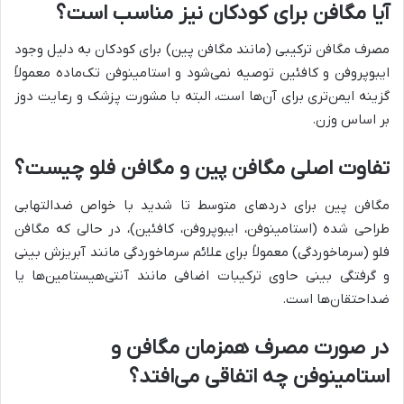
آیا مگافن برای کودکان نیز مناسب است؟
مصرف مگافن ترکیبی (مانند مگافن پین) برای کودکان به دلیل وجود
ایبوپروفن و کافئین توصیه نمی‌شود و استامینوفن تک‌ماده معمولاً
گزینه ایمن‌تری برای آن‌ها است، البته با مشورت پزشک و رعایت دوز
بر اساس وزن.
تفاوت اصلی مگافن پین و مگافن فلو چیست؟
مگافن پین برای دردهای متوسط تا شدید با خواص ضدالتهابی
طراحی شده (استامینوفن، ایبوپروفن، کافئین)، در حالی که مگافن
فلو (سرماخوردگی) معمولاً برای علائم سرماخوردگی مانند آبریزش بینی
و گرفتگی بینی حاوی ترکیبات اضافی مانند آنتی‌هیستامین‌ها یا
ضداحتقان‌ها است.
در صورت مصرف همزمان مگافن و
استامینوفن چه اتفاقی می‌افتد؟