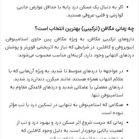
اگر به دنبال یک مسکن درد پایه با حداقل عوارض جانبی
گوارشی و قلبی-عروقی هستید.
چه زمانی مگافن (ترکیبی) بهترین انتخاب است؟
داروهای ترکیبی مگافن، به ویژه مگافن پین حاوی استامینوفن،
ایبوپروفن و کافئین، در شرایطی که نیاز به اثربخشی قوی‌تر و پوشش
دردهای التهابی وجود دارد، گزینه‌ای مناسب محسوب می‌شوند:
در مواجهه با دردهای متوسط تا شدید، به ویژه آن‌هایی که با
علائم التهاب همراه هستند، مانند میگرن، دندان‌درد شدید،
دردهای مفصلی یا عضلانی شدید و دردهای قاعدگی مقاوم به
استامینوفن تنها.
هنگامی که استامینوفن به تنهایی در تسکین درد یا تب مؤثر
نبوده است.
زمانی که سرعت شروع اثر مسکن درد و بهبود درد و تب از
اهمیت بالایی برخوردار است، به دلیل وجود کافئین که
می‌تواند جذب و اثربخشی را تقویت کند.