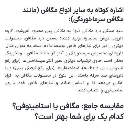
اشاره کوتاه به سایر انواع مگافن (مانند
مگافن سرماخوردگی):
سبد مسکن درد مگافن تنها به مگافن پین محدود نمی‌شود. گروه
دارویی کیش مدیفارم تولید کننده مسکن درد مگافن، محصولات
دیگری را نیز برای نیازهای خاص توسعه داده است. به عنوان مثال،
داروهای مخصوص سرماخوردگی و آنفولانزا مانند مگافن سرماخوردگی
ممکن است حاوی ترکیبات دیگری نظیر آنتی‌هیستامین‌ها (برای رفع
آبریزش بینی و عطسه)، ضداحتقان‌ها (برای رفع گرفتگی بینی) و یا
داروهای ضد سرفه باشند. این تنوع در محصولات مگافن به افراد
امکان می‌دهد تا بر اساس علائم و نیازهای خاص خود، داروی
مناسب‌تری را انتخاب کنند.
مقایسه جامع: مگافن یا استامینوفن؟
کدام یک برای شما بهتر است؟