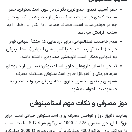
خطر آسیب کبدی: جدی‌ترین نگرانی در مورد استامینوفن، خطر
سمیت کبدی در صورت مصرف بیش از حد، چه در یک نوبت و
چه در طولانی‌مدت است. مصرف همزمان با الکل این خطر را به
شدت افزایش می‌دهد.
عدم خاصیت ضدالتهابی: برای دردهایی که منشأ التهابی قوی
دارند (مانند آرتریت شدید یا آسیب‌های التهابی)، استامینوفن
به تنهایی ممکن است اثربخشی محدودی داشته باشد.
تداخل با سایر داروهای حاوی استامینوفن: بسیاری از داروهای
سرماخوردگی و آنفولانزا حاوی استامینوفن هستند؛ مصرف
همزمان چندین محصول حاوی استامینوفن می‌تواند منجر به
مسمومیت ناخواسته شود.
دوز مصرفی و نکات مهم استامینوفن
رعایت دقیق دوز و فواصل مصرف برای استامینوفن حیاتی است. برای
بزرگسالان، دوز معمول 325 تا 1000 میلی‌گرم هر 4 تا 6 ساعت است،
با حداکثر دوز روزانه 4000 میلی‌گرم (در برخی منابع تا 3000 میلی‌گرم