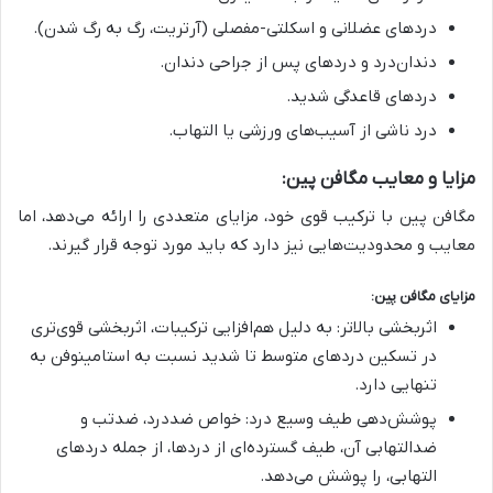
دردهای عضلانی و اسکلتی-مفصلی (آرتریت، رگ به رگ شدن).
دندان‌درد و دردهای پس از جراحی دندان.
دردهای قاعدگی شدید.
درد ناشی از آسیب‌های ورزشی یا التهاب.
مزایا و معایب مگافن پین:
مگافن پین با ترکیب قوی خود، مزایای متعددی را ارائه می‌دهد، اما
معایب و محدودیت‌هایی نیز دارد که باید مورد توجه قرار گیرند.
مزایای مگافن پین:
اثربخشی بالاتر: به دلیل هم‌افزایی ترکیبات، اثربخشی قوی‌تری
در تسکین دردهای متوسط تا شدید نسبت به استامینوفن به
تنهایی دارد.
پوشش‌دهی طیف وسیع درد: خواص ضددرد، ضدتب و
ضدالتهابی آن، طیف گسترده‌ای از دردها، از جمله دردهای
التهابی، را پوشش می‌دهد.