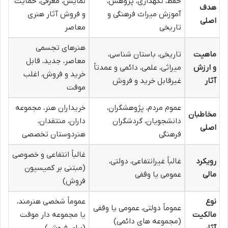
حفظ، نگهداری، پژوهش،
نمایش، معرفی، حمایت
هدف
آموزش میراث فرهنگی و
و فروش آثار هنری
اصلی
تاریخی
معاصر
هنرهای تجسمی
ماهیت
تاریخی، باستان شناسی،
معاصر، جدید، قابل
و ارزش
میراثی، علمی، دائمی و عمدتاً
خرید و فروش، اغلب
آثار
غیرقابل خرید و فروش
موقت
عموم مردم، پژوهشگران،
خریداران هنر، مجموعه
مخاطبان
دانشجویان، گردشگران
داران، منتقدان،
اصلی
فرهنگی
هنردوستان تخصصی
غالباً انتفاعی و خصوصی
رویکرد
غالباً غیرانتفاعی، دولتی،
(مبتنی بر کمیسیون
مالی
عمومی یا وقفی
فروش)
نوع
عموماً شخصی هنرمند،
عموماً دولتی، عمومی یا وقفی
مالکیت
یا مجموعه دار موقت
(مجموعه های دائمی)