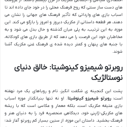
اقتصادی، سیاسی و اجتماعی مکزیک در قرن بیستم باشند. از عروسک
های دست ساز سنتی که روح فرهنگ محلی را در خود جای داده اند تا
اسباب بازی های وارداتی که تأثیر فرهنگ های جهانی را نشان می
دهند، هر قطعه داستانی از مکزیکِ دیروز و امروز را بازگو می کند. این
موزه، به این ترتیب، به پلی میان گذشته و حال بدل می شود و به
مخاطبان خود این فرصت را می دهد که از طریق بازی های کودکانه،
با جنبه های پنهان و کمتر دیده شده ی فرهنگ غنی مکزیک آشنا
شوند.
روبرتو شیمیزو کینوشیتا: خالق دنیای
نوستالژیک
پشت این گنجینه ی شگفت انگیز، نام و رویاهای یک مرد نهفته
است:
روبرتو شیمیزو کینوشیتا
. او نه تنها بنیانگذار موزه اسباب
بازی عتیقه مکزیک است، بلکه معمار و عکاسی است که با ریشه
های مکزیکی-ژاپنی خود، دیدگاهی منحصربه فرد را به دنیای هنر و
فرهنگ بخشید. داستان این موزه، از سنین بسیار کم روبرتو آغاز شد؛