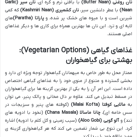
نان روغنی (Butter Naan)
با بافتی نرم و کره ای،
نان سیر (Garlic
Naan)
با عطر دلنشین سیر،
نان کشمیری (Kashmiri Naan)
که کمی
شیرین است و با میوه های خشک پر شده، و
پاراتا (Paratha)
های
لایه ای و ترد. این نان ها بهترین همراه برای کاری ها و دیگر غذاهای
اصلی هستند.
غذاهای گیاهی (Vegetarian Options):
بهشتی برای گیاهخواران
ممتاز محل به طور خاص به میهمانان گیاهخوار توجه ویژه ای دارد و
بخشی گسترده و متنوع از منوی خود را به غذاهای گیاهی اختصاص
داده است. این امر آن را به یکی از بهترین گزینه ها برای گیاهخواران
در مسقط تبدیل می کند. علاوه بر دال مخانی و پالک پنیر، می توان
به
مالایی کوفتا (Malai Kofta)
(کوفته های پنیر و سبزیجات در
سس خامه ای)،
چانا ماسالا (Chana Masala)
(نخود با ادویه های
تند) و
آلو گوبی (Aloo Gobi)
(سیب زمینی و گل کلم با ادویه) اشاره
کرد. این تنوع بی شمار تضمین می کند که هر گیاهخواری گزینه ی
مورد علاقه خود را پیدا کند.