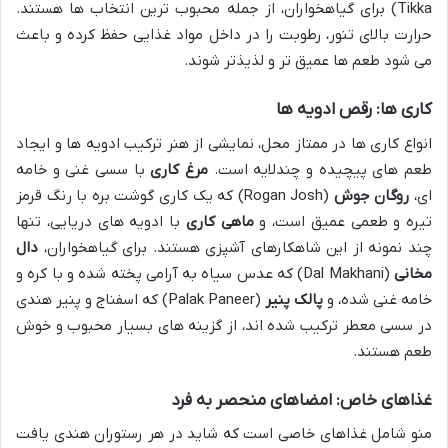
Tikka) برای گیاهخواران، از جمله محبوب ترین انتخاب ها هستند.
حرارت بالای تنور، رطوبت را در داخل مواد غذایی حفظ کرده و باعث
می شود طعم ها عمیق تر و لذیذتر شوند.
کاری ها: رقص ادویه ها
انواع کاری ها در ممتاز محل، نمایشی از هنر ترکیب ادویه ها و ایجاد
طعم های پیچیده و چندلایه است.
مرغ کاری
با سسی غنی و خامه
ای،
روگان جوش
(Rogan Josh) که یک کاری گوشت بره با رنگ قرمز
تیره و طعمی عمیق است، و
ماهی کاری
با ادویه های دریایی، تنها
چند نمونه از این شاهکارهای آشپزی هستند. برای گیاهخواران،
دال
مخانی
(Dal Makhani) که عدس سیاه به آرامی پخته شده و با کره و
خامه غنی شده، و
پالک پنیر
(Palak Paneer) که اسفناج و پنیر هندی
در سسی معطر ترکیب شده اند، از گزینه های بسیار محبوب و خوش
طعم هستند.
غذاهای خاص: امضاهای منحصر به فرد
منو شامل غذاهای خاصی است که شاید در هر رستوران هندی یافت