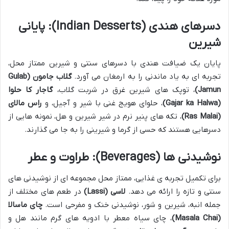
دسرهای هندی (Indian Desserts): پایانی
شیرین
پایان یک ضیافت هندی با دسرهای سنتی و شیرین ممتاز محل،
تجربه ای به یاد ماندنی را به ارمغان می آورد.
گلاب جامون (Gulab
Jamun)
، توپک های شیرین غرق در شربت گلاب،
گاجار کا حلوا
(Gajar ka Halwa)
، حلوای هویج غنی با شیر و آجیل، و
راس مالای
(Ras Malai)
، تکه های پنیر نرم در شیر شیرین و هل، نمونه هایی از
دسرهایی هستند که حسی از گرما و شیرینی را به جا می گذارند.
نوشیدنی ها (Beverages): طراوت و عطر
برای تکمیل تجربه ی غذایی، ممتاز محل مجموعه ای از نوشیدنی های
سنتی و تازه را ارائه می دهد.
لاسی (Lassi)
در طعم های مختلف از
جمله انبه، شیرین و شور، نوشیدنی خنک و مفرحی است.
چای ماسالا
(Masala Chai)
، چای سیاه معطر با ادویه های گرم مانند هل و