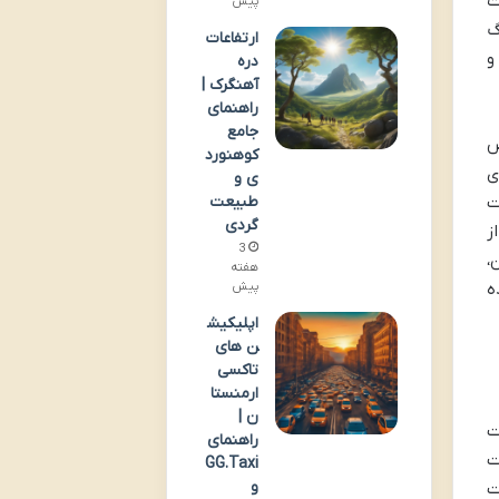
ه اورست در سال ۱۹۹۶، نشأت
پیش
گ
ارتفاعات
و
دره
آهنگرک |
راهنمای
جامع
ص
کوهنورد
ی
ی و
یت
طبیعت
گردی
ز
3
،
هفته
ه
پیش
اپلیکیش
ن های
تاکسی
ارمنستا
ن |
ت
راهنمای
ت
GG.Taxi
و
ت