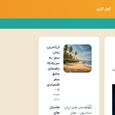
کولر گازی
ارزانترین
زمان
سفر به
سریلانکا:
راهنمای
جامع
سفر
اقتصادی
1
هفته
پیش
هاستل
های