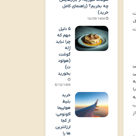
چه بخریم؟ (راهنمای کامل
خرید)
ت
16/09/1404
یک
ت
۵ دلیل
مهم که
چرا نباید
ژله
گوشت
(هولود
ی
ت)
ی
بخورید
ه
08/10/1404
ن قانون ساعت ۱۴ بود. با
خرید
ه
بلیط
ب
هواپیما
ز
اکونومی:
از کجا
ارزانترین
ها را