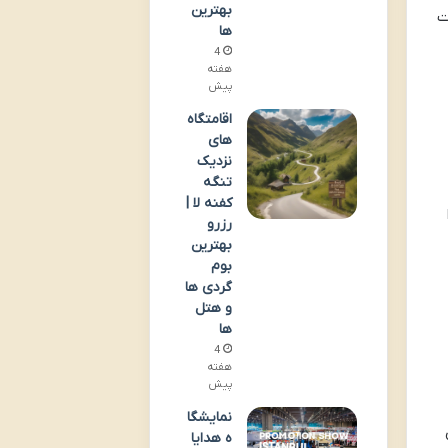
بهترین
ت
ها
4
هفته
پیش
اقامتگاه
های
نزدیک
تنگه
کفنه لا |
رزرو
بهترین
بوم
گردی ها
و هتل
ها
4
هفته
پیش
نمایشگا
ه هدایا