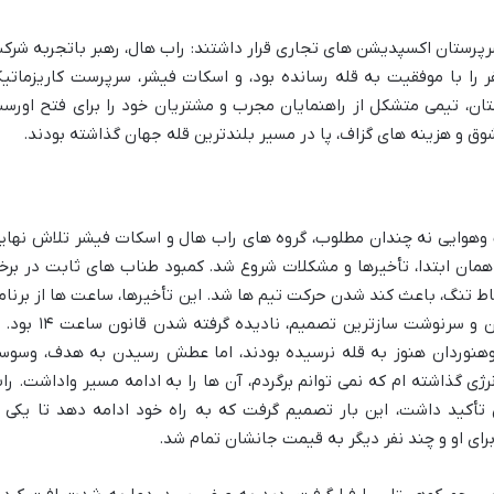
سرپرستان اکسپدیشن های تجاری قرار داشتند: راب هال، رهبر باتجربه شرک
چر کانسالتانتس که پیش از این ۳۹ نفر را با موفقیت به قله رسانده بود، و اسکات فیشر، سرپرست کاریزمات
ن، تیمی متشکل از راهنمایان مجرب و مشتریان خود را برای فتح اورس
وق و هزینه های گزاف، پا در مسیر بلندترین قله جهان گذاشته بودند.
ینی های آب وهوایی نه چندان مطلوب، گروه های راب هال و اسکات فیشر تلاش نهای
از همان ابتدا، تأخیرها و مشکلات شروع شد. کمبود طناب های ثابت در برخ
اط تنگ، باعث کند شدن حرکت تیم ها شد. این تأخیرها، ساعت ها از برنام
زمان بندی صعود را عقب انداخت. مهم ترین و سرنوشت سازترین تصمیم، نادیده گرفته شد
 بسیاری از کوهنوردان هنوز به قله نرسیده بودند، اما عطش رسیدن به هدف، وسوس
نرژی گذاشته ام که نمی توانم برگردم، آن ها را به ادامه مسیر واداشت. را
تأکید داشت، این بار تصمیم گرفت که به راه خود ادامه دهد تا یکی ا
رای او و چند نفر دیگر به قیمت جانشان تمام شد.