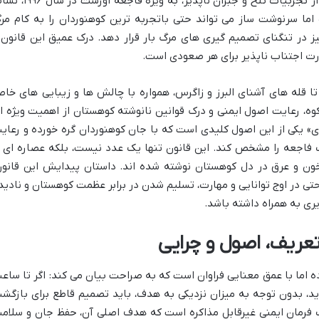
خطرات پیش بینی ناپذیر کوهستان است و از تجربیات تلخ و جبران ناپذیر، به ویژه فاجع
 اما سرنوشت ساز می تواند حتی باتجربه ترین کوهنوردان را به کام مر
یز در تنگنای تصمیم گیری های مرگ بار قرار دهد. درک عمیق این قانون 
رت اجتناب ناپذیر برای هر صعودی است.
 تا قله های آشنای البرز و زاگرس، همواره با چالش ها و زیبایی های خا
وه، رعایت اصول ایمنی و درک قوانین نانوشته کوهستان از اهمیت ویژه ا
قانون ساعت ۱۴ در کوهنوردی» یکی از این اصول کلیدی است که با جان کوهنوردان گره خورده و رعا
 فاجعه را مشخص کند. این قانون تنها یک عدد نیست، بلکه عصاره ای ا
ون و عرق در دل کوهستان نوشته شده اند. داستان پیدایش این قانون
ی در اوج توانایی و مهارت، تسلیم شدن در برابر عظمت کوهستان و نادید
یری به همراه داشته باشد.
مفهومی ساده اما با عمق معنایی فراوان است که به صراحت بیان می کند: اگر تا ساع
ید، بدون توجه به میزان نزدیکی به هدف، باید تصمیم قاطع برای بازگش
یک فرمان ایمنی غیرقابل مذاکره است که هدف اصلی آن، حفظ جان و سلام