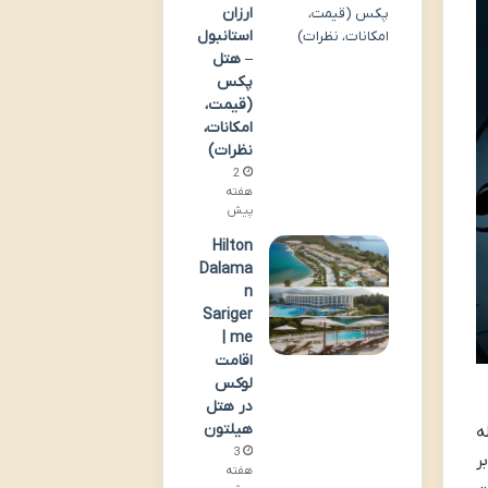
ارزان
استانبول
– هتل
پکس
(قیمت،
امکانات،
نظرات)
2
هفته
پیش
Hilton
Dalama
n
Sariger
me |
اقامت
لوکس
در هتل
هیلتون
اصله
3
ر
هفته