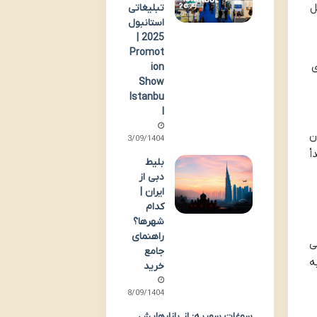
ل
تبلیغاتی
استانبول
2025 |
Promot
ی
ion
Show
Istanbu
l
ن
23/09/1404
أ
بلیط
دبی از
ایران |
کدام
شهرها؟
راهنمای
ن نمی
جامع
اوج تمایل به
خرید
18/09/1404
سوغات سوریه: از بازارهایش