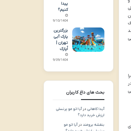
و
پیدا
ی
کنیم؟
ن
09/10/1404
ک
بزرگترین
د
پارک آبی
ایی
تهران |
اُپارک
09/09/1404
ا
 در
ی
بحث های داغ کاربران
آیدا کاهانی
در
آیا اتو مو پرنسلی
ارزش خرید دارد؟
بنفشه برومند
در
آیا اتو مو
یری
پرنسلی ارزش خرید دارد؟