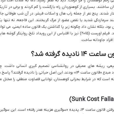
بی رحم کوهستان را فرا گرفت. دید به صفر رسید، دما به شدت افت کرد 
 ساختند. بسیاری از کوهنوردان راه بازگشت را گم کردند و برخی در تاریک
ار شدند. پنج نفر از جمله راب هال و اسکات فیشر، در آن شب طوفانی جا
د سرمازدگی شدید یا نقص عضو، از مرگ گریختند. این فاجعه، نه تنها ی
بود، بلکه نشان داد چگونه زیر پا گذاشتن یک قانون ساده ایمنی، می توان
به فاجعه ای بزرگ و غیرقابل تصور منجر شود. فیلم اورست (۲۰۱۵) نیز با اقتباس از این رویداد تلخ، روایتگر گوشه ه
 افراد جاودانه ساخت.
ادیده گرفته شد؟
ز یک اتفاق طبیعی، ریشه های عمیقی در روانشناسی تصمیم گیری انسانی داشت. چر
کوهنوردان باتجربه و حتی سرپرستانی که خود مبدع «قانون ساعت ۱۴» بودند، این اصل حیاتی را نادیده گرفتند؟ پاسخ
فته است که در شرایط بحرانی کوهستان، توانایی قضاوت منطقی را مختل م
یکی از قوی ترین دلایل روانشناختی نادیده گرفتن قانون ساعت ۱۴، پدیده «سوگیری هزینه هدر رفته» است. این سوگ