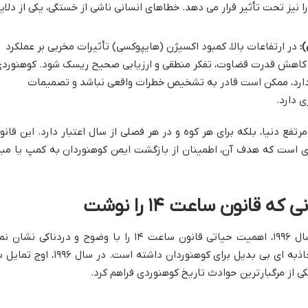
 نیز تحت تأثیر قرار می دهد. خطاهای انسانی ناشی از خستگی، یکی از دلای
:
در ارتفاعات بالا، کمبود اکسیژن (هایپوکسی) تأثیرات مخربی بر عملکرد
 کاهش قدرت قضاوت، تفکر منطقی و ارزیابی صحیح ریسک شود. کوهنورد
 دارد، ممکن است قادر به تشخیص خطرات واقعی نباشد و تصمیمات
 دارد.
ست و قلل مرتفع دنیا، بلکه برای هر کوه و در هر فصلی از سال اعتبار دارد. این قانو
دی است که هدف آن، اطمینان از بازگشت ایمن کوهنوردان به کمپ یا مبد
هیچ داستانی به اندازه تراژدی اورست در سال ۱۹۹۶، اهمیت حیاتی قانون ساعت ۱۴ را با وضوح و دردناکی نشا
دهد. اورست، بلندترین قله جهان، همواره جاذبه ای بی بدیل برای کوهنوردان داشته است. در سال ۱۹۹۶، 
کی از مرگبارترین حوادث تاریخ کوهنوردی فراهم کرد.