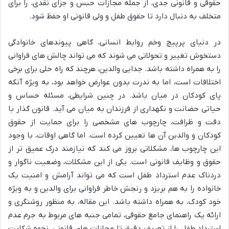
حقوقی و قانونی جدی، از جمله مجازات حبس و جزای نقدی، را برای
متخلف به دنبال دارد تا حقوق طفل و ولی قانونی او حفظ شود.
در دنیای پرپیچ وخم روابط انسانی، گاهی پیوندهای خانوادگی
دستخوش تغییر و تحولاتی می شوند که می تواند چالش های فراوانی
را به همراه داشته باشد. جدایی والدین، هرچند که راه حلی برای برخی
اختلافات است، اما به ندرت بدون عوارض خواهد بود، به ویژه آنکه
پای کودکان در میان باشد. در چنین شرایطی، مسئله حساس و
حیاتی حضانت و نگهداری از فرزندان به میان می آید. قانون گذار با
دقت و ظرافت، چارچوب های مشخصی را برای حمایت از حقوق
کودکان و والدین آن ها تعیین کرده است. اما گاهی اوقات، با وجود
این چارچوب ها، مشکلاتی بروز می کند که نیازمند درک عمیق تر از
حقوق و وظایف قانونی است. یکی از این مشکلات، وضعیت ناگوار و
دردناک عدم استرداد طفل است که می تواند آرامش و امنیت یک
خانواده را به هم بریزد و رنجش خاطر فراوانی برای والدین و به ویژه
خود کودک، به همراه داشته باشد. این مقاله، به منظور روشنگری و
ارائه یک راهنمای جامع حقوقی، تمامی جنبه های مربوط به جرم عدم
استرداد طفل را از تعریف دقیق تا مجازات های قانونی، نحوه شکایت