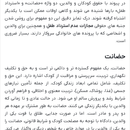
در پیوند با حقوق کودکان و والدین، دو واژه «حضانت» و «استرداد
طفل» بارها شنیده می شوند و گاهی اوقات ممکن است با یکدیگر
اشتباه گرفته شوند. درک تمایز دقیق این دو مفهوم، برای روشن شدن
جنبه های حقوقی
مجازات عدم استرداد طفل
و همچنین برای والدین
و اشخاصی که با پرونده های خانوادگی سروکار دارند، بسیار ضروری
است.
حضانت
حضانت، یک مفهوم گسترده تر و دائمی تر است و به حق و تکلیف
نگهداری، تربیت، سرپرستی و مراقبت از کودک اشاره دارد. این حق و
تکلیف، شامل تمامی ابعاد زندگی کودک، از جمله تأمین نیازهای
جسمی (غذا، پوشاک، مسکن)، تربیت معنوی و اخلاقی، و فراهم آوردن
شرایط رشد و پرورش سالم او می شود. در حالت عادی و تا زمانی که
والدین با یکدیگر زندگی می کنند، حضانت به طور مشترک بر عهده هر
دو پدر و مادر است. اما در صورت جدایی، طلاق یا فوت یکی از
والدین، دادگاه با توجه به مصلحت کودک و شرایط قانونی، حضانت را
به یکی از والدین یا در موارد خاص به شخص دیگری واگذار می کند.