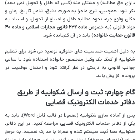
دارای حق مطالبه) و مشتکی عنه (کسی که طفل را تحویل نمی دهد)
ذکر شود. همچنین، شرح ماجرا به صورت دقیق، شامل تاریخ، زمان و
مکان وقوع جرم، نحوه مطالبه طفل و امتناع از تحویل، و استناد به
مواد قانونی (به خصوص
ماده ۶۳۲ قانون مجازات اسلامی
و
ماده ۴۰
قانون حمایت خانواده
) باید در آن گنجانده شود.
به دلیل اهمیت حساسیت های حقوقی، توصیه می شود برای تنظیم
شکواییه از کمک یک وکیل متخصص خانواده استفاده شود تا تمامی
جوانب قانونی به درستی در نظر گرفته شود و احتمال موفقیت در
پرونده افزایش یابد.
گام چهارم: ثبت و ارسال شکواییه از طریق
دفاتر خدمات الکترونیک قضایی
پس از آماده سازی شکواییه (معمولاً در قالب فایل Word)، باید به
یکی از دفاتر خدمات الکترونیک قضایی مراجعه کنید. در این دفاتر،
شکواییه شما ثبت سیستم شده و همراه با مدارک ضمیمه، به مرجع
صالح (دادسرای مربوطه) ارسال می گردد. در این مرحله، باید هزینه