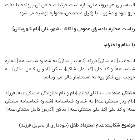
البته، برای هر پرونده ای، لازم است جزئیات خاص آن پرونده با دقت
درج شود و مشورت با وکیل متخصص، همواره توصیه می شود.
ریاست محترم دادسرای عمومی و انقلاب شهرستان [نام شهرستان]
با سلام و احترام،
اینجانب [نام شاکی] فرزند [نام پدر شاکی] به شماره شناسنامه [شماره
شناسنامه] و کد ملی [کد ملی شاکی]، ساکن [آدرس کامل شاکی]، به
موجب این شکواییه به استحضار عالی می رسانم:
مشتکی عنه:
جناب آقای/خانم [نام و نام خانوادگی مشتکی عنه] فرزند
[نام پدر مشتکی عنه] به شماره شناسنامه [شماره شناسنامه مشتکی
عنه] و کد ملی [کد ملی مشتکی عنه]، ساکن [آدرس کامل مشتکی عنه].
موضوع شکایت:
عدم استرداد طفل
(خودداری از تحویل فرزند)