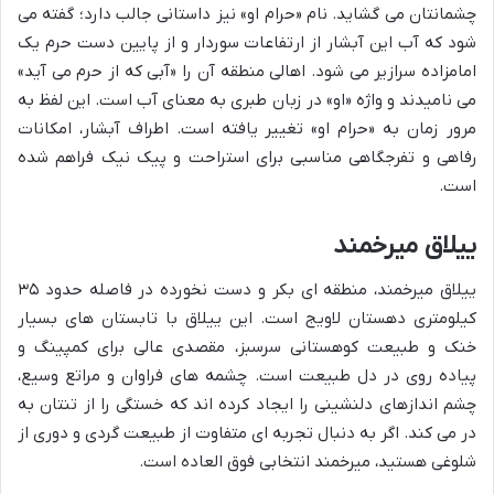
چشمانتان می گشاید. نام «حرام او» نیز داستانی جالب دارد؛ گفته می
شود که آب این آبشار از ارتفاعات سوردار و از پایین دست حرم یک
امامزاده سرازیر می شود. اهالی منطقه آن را «آبی که از حرم می آید»
می نامیدند و واژه «او» در زبان طبری به معنای آب است. این لفظ به
مرور زمان به «حرام او» تغییر یافته است. اطراف آبشار، امکانات
رفاهی و تفرجگاهی مناسبی برای استراحت و پیک نیک فراهم شده
است.
ییلاق میرخمند
ییلاق میرخمند، منطقه ای بکر و دست نخورده در فاصله حدود ۳۵
کیلومتری دهستان لاویج است. این ییلاق با تابستان های بسیار
خنک و طبیعت کوهستانی سرسبز، مقصدی عالی برای کمپینگ و
پیاده روی در دل طبیعت است. چشمه های فراوان و مراتع وسیع،
چشم اندازهای دلنشینی را ایجاد کرده اند که خستگی را از تنتان به
در می کند. اگر به دنبال تجربه ای متفاوت از طبیعت گردی و دوری از
شلوغی هستید، میرخمند انتخابی فوق العاده است.