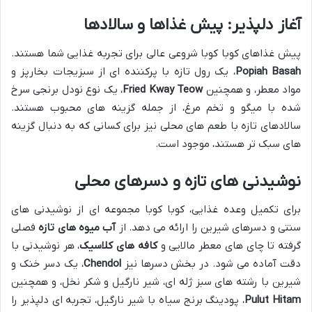
آغاز دلپذیر: پیش غذاها و سالادها
پیش غذاهای کوبا کوبا شروعی عالی برای تجربه غذایی شما هستند.
Popiah Basah
، یک رول تازه با پرکننده ای از سبزیجات بخارپز و
مواد معطر، و همچنین
Fried Kway Teow
، یک نوع نودل برنجی سرخ
شده با میگو و تخم مرغ، از جمله گزینه های محبوب هستند.
سالادهای تازه با طعم های محلی نیز برای کسانی که به دنبال گزینه
های سبک تر هستند، موجود است.
نوشیدنی های تازه و دسرهای محلی
برای تکمیل وعده غذایی، کوبا کوبا مجموعه ای از نوشیدنی های
سنتی و دسرهای شیرین را ارائه می دهد. از
آب میوه های تازه
فصلی
گرفته تا چای های معطر مالایی و
کافه های کلاسیک
، هر نوشیدنی با
دقت آماده می شود. در بخش دسرها نیز
Chendol
، یک دسر خنک و
شیرین با رشته های سبز ژله ای، شیر نارگیل و شکر نخل، و همچنین
Pulut Hitam
، پودینگ برنج سیاه با شیر نارگیل، تجربه ای دلپذیر را