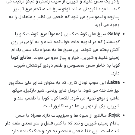
را در یک سس غلیظ و شیرین از سیب زمینی و میگو ترکیب می
کند. با مواد افزودنی مانند توفو سرخ شده، تخم مرغ آب پز،
پیازچه و لیمو سرو می شود که طعمی بی نظیر و متعادل را به
وجود می آورد.
Satay:
سیخ های گوشت کبابی (معمولاً مرغ، گوشت گاو یا
گوسفند) که در ادویه جات خوابانده شده و به آرامی بر روی
آتش پخته می شوند. این سیخ ها به همراه یک سس بادام
زمینی غلیظ و شیرین، خیار و پیاز سرو می شوند.
ساتای کوبا
کوبا
به خاطر سس مخصوص و طعم دودی گوشتش شهرت
دارد.
Laksa:
این سوپ نودل کاری، که به عنوان غذای ملی سنگاپور
نیز شناخته می شود، با نودل های برنجی، شیر نارگیل، میگو،
ماهی و توفو تهیه می شود. لاکسا کوبا کوبا با طعمی تند و
شیرین، یکی از بهترین ها در سنگاپور است.
Rojak:
سالادی از میوه ها و سبزیجات تازه، همراه با سس
بادام زمینی شیرین و تند که با کمی فلفل و تمر هندی طعم دار
شده است. این غذا طعمی منحصر به فرد و خنک کننده دارد.