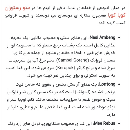
منو رستوران
در میان انبوهی از غذاهای لذیذ، برخی از آیتم ها در
کوبا کوبا
همچون ستاره ای درخشان می درخشند و شهرت فراوانی
کسب کرده اند:
Nasi Ambeng:
این غذای سنتی و محبوب مالایی، یک تجربه
غذایی کامل است. یک بشقاب برنج معطر که با مجموعه ای از
خورش های غنی و Side Dishهای متنوع از جمله مرغ کاری،
سمبال گورانگ (Sambal Goreng)، تخم مرغ آب پز، سبزیجات
سرخ شده و برنج کراکر (Keropok) سرو می شود. این غذا اغلب
به صورت اشتراکی و برای چندین نفر تهیه می شود.
Lontong:
یک غذای آرامش بخش و مقوی که شامل کیک
برنجی فشرده (لنتونگ) است که در یک سس کاری شیر نارگیل
سبک و خوش طعم با سبزیجات مختلف مانند کلم، لوبیا سبز و
توفو غوطه ور شده است. این غذا طعمی ملایم و عطری دلپذیر
دارد.
Mee Rebus:
این غذای محبوب سنگاپوری، نودل های زرد رنگ