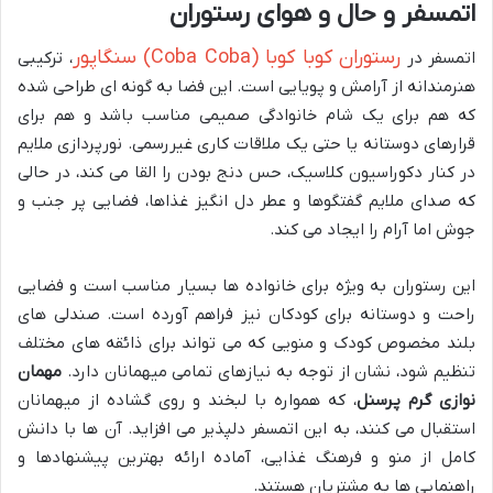
اتمسفر و حال و هوای رستوران
رستوران کوبا کوبا (Coba Coba) سنگاپور
اتمسفر در
، ترکیبی
هنرمندانه از آرامش و پویایی است. این فضا به گونه ای طراحی شده
که هم برای یک شام خانوادگی صمیمی مناسب باشد و هم برای
قرارهای دوستانه یا حتی یک ملاقات کاری غیررسمی. نورپردازی ملایم
در کنار دکوراسیون کلاسیک، حس دنج بودن را القا می کند، در حالی
که صدای ملایم گفتگوها و عطر دل انگیز غذاها، فضایی پر جنب و
جوش اما آرام را ایجاد می کند.
این رستوران به ویژه برای خانواده ها بسیار مناسب است و فضایی
راحت و دوستانه برای کودکان نیز فراهم آورده است. صندلی های
بلند مخصوص کودک و منویی که می تواند برای ذائقه های مختلف
تنظیم شود، نشان از توجه به نیازهای تمامی میهمانان دارد.
مهمان
نوازی گرم پرسنل
، که همواره با لبخند و روی گشاده از میهمانان
استقبال می کنند، به این اتمسفر دلپذیر می افزاید. آن ها با دانش
کامل از منو و فرهنگ غذایی، آماده ارائه بهترین پیشنهادها و
راهنمایی ها به مشتریان هستند.