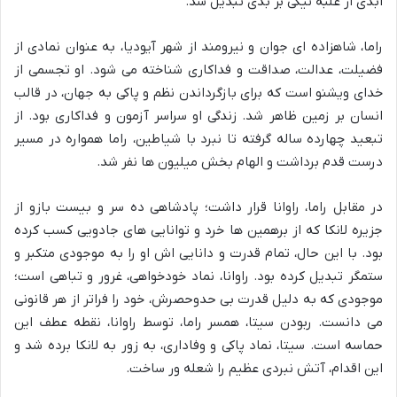
ابدی از غلبه نیکی بر بدی تبدیل شد.
راما، شاهزاده ای جوان و نیرومند از شهر آیودیا، به عنوان نمادی از
فضیلت، عدالت، صداقت و فداکاری شناخته می شود. او تجسمی از
خدای ویشنو است که برای بازگرداندن نظم و پاکی به جهان، در قالب
انسان بر زمین ظاهر شد. زندگی او سراسر آزمون و فداکاری بود. از
تبعید چهارده ساله گرفته تا نبرد با شیاطین، راما همواره در مسیر
درست قدم برداشت و الهام بخش میلیون ها نفر شد.
در مقابل راما، راوانا قرار داشت؛ پادشاهی ده سر و بیست بازو از
جزیره لانکا که از برهمین ها خرد و توانایی های جادویی کسب کرده
بود. با این حال، تمام قدرت و دانایی اش او را به موجودی متکبر و
ستمگر تبدیل کرده بود. راوانا، نماد خودخواهی، غرور و تباهی است؛
موجودی که به دلیل قدرت بی حدوحصرش، خود را فراتر از هر قانونی
می دانست. ربودن سیتا، همسر راما، توسط راوانا، نقطه عطف این
حماسه است. سیتا، نماد پاکی و وفاداری، به زور به لانکا برده شد و
این اقدام، آتش نبردی عظیم را شعله ور ساخت.