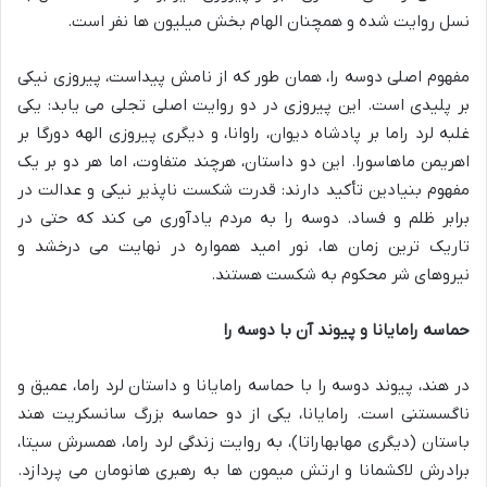
نسل روایت شده و همچنان الهام بخش میلیون ها نفر است.
مفهوم اصلی دوسه را، همان طور که از نامش پیداست، پیروزی نیکی
بر پلیدی است. این پیروزی در دو روایت اصلی تجلی می یابد: یکی
غلبه لرد راما بر پادشاه دیوان، راوانا، و دیگری پیروزی الهه دورگا بر
اهریمن ماهاسورا. این دو داستان، هرچند متفاوت، اما هر دو بر یک
مفهوم بنیادین تأکید دارند: قدرت شکست ناپذیر نیکی و عدالت در
برابر ظلم و فساد. دوسه را به مردم یادآوری می کند که حتی در
تاریک ترین زمان ها، نور امید همواره در نهایت می درخشد و
نیروهای شر محکوم به شکست هستند.
حماسه رامایانا و پیوند آن با دوسه را
در هند، پیوند دوسه را با حماسه رامایانا و داستان لرد راما، عمیق و
ناگسستنی است. رامایانا، یکی از دو حماسه بزرگ سانسکریت هند
باستان (دیگری مهابهاراتا)، به روایت زندگی لرد راما، همسرش سیتا،
برادرش لاکشمانا و ارتش میمون ها به رهبری هانومان می پردازد.