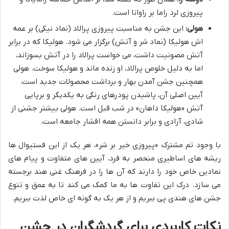
پیروزی لرد راما بر راوانا است.
هولی:
این جشن به مناسبت پیروزی پرالاد (نماد نیکی) بر عمه
اش هولیکا (نماد شر و آتش) برگزار می شود. هولیکا که در برابر
آتش مصونیت داشت، می خواست پرالاد را در آتش بسوزاند،
اما به دلیل خلوص پرالاد، او زنده ماند و هولیکا سوخت. هولی
همچنین جشن آمدن بهار و برداشت محصولات جدید است.
آیین اصلی آن، پاشیدن پودرهای رنگی به یکدیگر و برپایی
آتش «هولیکا داهان» در شب قبل است. هولی بیشتر جشنی از
شادی، آزادی و برابر دانستن همه اقشار جامعه است.
با وجود تم مشترک «پیروزی خیر بر شر»، هر یک از این فستیوال ها
ریشه های اساطیری منحصر به فرد، آیین های متفاوت و پیام های
نمادین خاص خود را دارند که آن ها را در فرهنگ غنی هند برجسته
می سازد. درک این تفاوت ها به ما کمک می کند تا به عمق و تنوع
جشن های هندی پی ببریم و از هر یک به گونه ای خاص لذت ببریم.
نکات کاربردی برای گردشگران در جشن