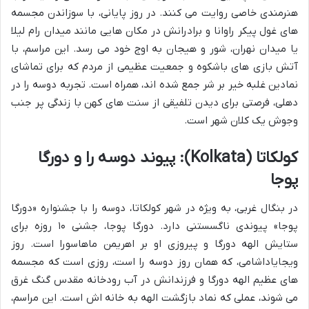
هنرمندی خاصی روایت می کنند. در روز پایانی، با سوزاندن مجسمه
های غول پیکر راوانا و برادرانش در مکان هایی مانند میدان رام لیلا
یا میدان نهران، شور و هیجان به اوج خود می رسد. این مراسم، با
آتش بازی های باشکوه و جمعیت عظیمی از مردم که برای تماشای
نمادین غلبه خیر بر شر جمع شده اند، همراه است. تجربه دوسه را در
دهلی، فرصتی برای دیدن تلفیقی از سنت های کهن با زندگی پر جنب
وجوش یک کلان شهر است.
کولکاتا (Kolkata): پیوند دوسه را و دورگا
پوجا
در بنگال غربی، به ویژه در شهر کولکاتا، دوسه را با جشنواره «دورگا
پوجا» پیوندی ناگسستنی دارد. دورگا پوجا، جشنی ۱۰ روزه برای
ستایش الهه دورگا و پیروزی او بر اهریمن ماهاسورا است. روز
ویجایاداشامی، که همان روز دوسه را است، روزی است که مجسمه
های عظیم الهه دورگا و فرزندانش در آب رودخانه مقدس گنگ غرق
می شوند، عملی که نماد بازگشت الهه به خانه اش است. این مراسم،