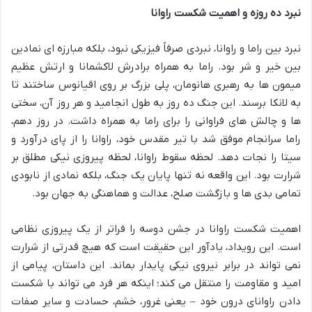
نبرد ده روزه و اهمیت شکست راوانا
نبرد بین راما و راوانا، نبردی صرفاً فیزیکی نبود، بلکه مبارزه ای نمادین
بین خیر و شر بود. راما به همراه برادرش لاکشمانا و ارتش عظیم
میمون ها به رهبری هانومان، پلی بزرگ بر روی اقیانوس ساختند تا
به لانکا برسند. این جنگ ده روز به طول انجامید و هر روز آن، سختی
ها و چالش های فراوانی را برای راما به همراه داشت. در روز دهم،
راما سرانجام موفق شد با تیر مقدس خود، راوانا را از پای درآورد و
سیتا را نجات دهد. لحظه سقوط راوانا، لحظه پیروزی نیکی مطلق بر
شرارت بود. این واقعه نه تنها پایان یک جنگ، بلکه نمادی از نابودی
تمامی بدی ها و بازگشت صلح، عدالت و هماهنگی به جهان بود.
اهمیت شکست راوانا در جشن دوسه را فراتر از یک پیروزی نظامی
است. این رویداد، یادآور این حقیقت است که هیچ قدرتی از شرارت
نمی تواند در برابر نیروی نیکی پایدار بماند. این داستان، پیامی از
امید و مقاومت را منتقل می کند؛ اینکه هر فرد می تواند با شکست
دادن راوانای درون خود – یعنی غرور، خشم، حسادت و سایر صفات