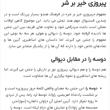
پیروزی خیر بر شر
مفهوم «پیروزی خیر بر شر» در فرهنگ هندو بسیار پررنگ است و در
چندین فستیوال مهم هند تجلی می یابد. این موضوع گاهی اوقات
ممکن است باعث سردرگمی شود و تفاوت های ظریف بین این جشن
ها نادیده گرفته شود. دوسه را، دیوالی و هولی، هر سه به نوعی این
مفهوم را جشن می گیرند، اما داستان های اساطیری، آیین ها و
نمادهای خاص خود را دارند که آن ها را از یکدیگر متمایز می سازد.
دوسه را در مقابل دیوالی
هم دوسه را و هم دیوالی، پیروزی نور بر تاریکی را جشن می گیرند، اما
ریشه های اساطیری و نحوه برگزاری آن ها متفاوت است.
دوسه را:
این جشن به معنای واقعی کلمه «روز پیروزی» است و
بر شکست پادشاه اهریمنی، راوانا، توسط لرد راما، پس از نبردی
۱۰ روزه تمرکز دارد. آیین اصلی آن «راوان داهان» (سوزاندن
مجسمه های راوانا) و نمایش های «رام لیلا» است. دوسه را