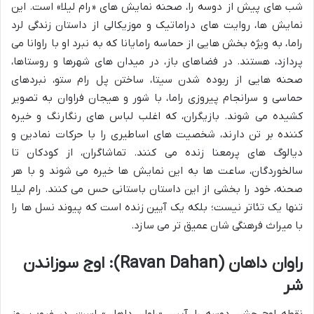
شب های پیش از دوسه را، صحنه نمایش های «رام لیلا» است. این
نمایش ها، روایت های دراماتیک و موزیکالی از داستان زندگی لرد
راما، به ویژه بخش هایی از حماسه رامایانا که به نبرد او با راوانا می
پردازد، هستند. در فضاهای باز، در میدان های شهرها و روستاها،
صحنه هایی از ربوده شدن سیتا، ساختن پل رام ستو، نبردهای
حماسی و سرانجام پیروزی راما، با شور و هیجان فراوان به تصویر
کشیده می شوند. بازیگران، که اغلب لباس های رنگارنگ و خیره
کننده بر تن دارند، شخصیت های اساطیری را با حرکات نمادین و
دیالوگ های پرمعنا زنده می کنند. تماشاگران، از کودکان تا
سالخوردگان، ساعت ها به این نمایش ها خیره می شوند و با هر
صحنه، خود را بخشی از این داستان باستانی حس می کنند. رام لیلا
تنها یک تئاتر نیست؛ بلکه یک آیین زنده است که پیوند نسل ها را
با میراث فرهنگی شان عمیق تر می سازد.
راوان داهان (Ravan Dahan): اوج سوزاندن
شر