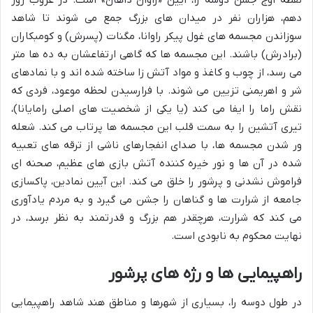
نقطه اوج جشن دوسه را، آیین «راوان داهان» است. در غروب روز
دهم، هزاران نفر در میدان های بزرگ جمع می شوند تا شاهد
سوزاندن مجسمه های غول پیکر راوانا، مگنات (پسرش) و کومبکاران
(برادرش) باشند. این مجسمه ها که گاهی ارتفاعشان به ده ها متر
می رسد، از چوب و کاغذ و مواد آتش زا ساخته شده اند و با نمادهای
شر و اهریمنی تزیین می شوند. با فرارسیدن لحظه موعود، فردی که
نقش راما را ایفا می کند (یا یکی از شخصیت های اصلی رامایانا)،
تیری آتشین را به سمت قلب این مجسمه ها پرتاب می کند. شعله
ور شدن مجسمه ها، با صدای انفجارهای ناشی از ترقه های تعبیه
شده در آن ها و نور خیره کننده آتش بازی های عظیم، صحنه ای
فراموش نشدنی و پرشور را خلق می کند. این آیین نمادین، پاکسازی
جامعه از شرارت ها و گناهان را جشن می گیرد و به مردم یادآوری
می کند که شرارت، هرچقدر هم بزرگ و قدرتمند به نظر برسد، در
نهایت محکوم به نابودی است.
راهپیمایی ها و رژه های پرشور
در طول دوسه را، بسیاری از شهرها و مناطق هند شاهد راهپیمایی