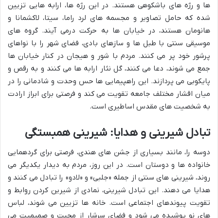
ها و رژه های باشکوهی هستند. در این رژه ها، ارابه هایی تزیین
شده که حامل تصاویر و مجسمه های لرد راما، سیتا، لاکشمانا و
هانومان هستند، در خیابان ها به حرکت درمی آیند. گروه های
موسیقی سنتی با طبل ها و سازهای بادی، فضای شهر را با نواهای
پرشور خود پر می کنند. مردم با شور و هیجان در کنار خیابان ها
جمع می شوند، دعا می کنند، گل نثار ارابه ها می کنند و به رقص و
پایکوبی می پردازند. این راهپیمایی ها حس وحدت و شادمانی را در
میان اقشار مختلف جامعه تقویت می کند و فرصتی برای ابراز ارادت
به شخصیت های مقدس اساطیری است.
تبادل شیرینی و هدایا: شیرینی همبستگی
دوسه را، مانند بسیاری از جشن های هندی، فرصتی برای گردهمایی
خانواده ها و دوستان است. در این روز، مردم به دیدار یکدیگر می
روند، شیرینی های سنتی از جمله «جلبی» و «لادو» را تبادل می کنند و
هدایا می دهند. این تبادل شیرینی، نمادی از شیرین کردن روابط و
تقویت پیوندهای اجتماعی است. خانه ها تزیین می شوند، لباس
های نو پوشیده می شود و فضای سرشار از محبت و صمیمیت می