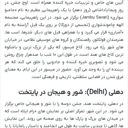
آیین های خاص و تزیینات خیره کننده همراه است. اوج جشن، در
روز ویجایاداشامی (روز دهم) با یک راهپیمایی عظیم به نام «جامبو
سواری» (Jambu Savari) برگزار می شود. در این راهپیمایی، مجسمه
الهه چاموندشواری (تجسمی از دورگا) بر روی یک فیل آراسته به نام
«آمباری» قرار می گیرد و با همراهی فیل های دیگر، شترها، اسب ها،
هنرمندان فولکلور، رقصندگان و گروه های موسیقی نظامی، در خیابان
های شهر رژه می رود. کاخ میسور، که یکی از بزرگ ترین و باشکوه
ترین کاخ های هند است، در طول این ۱۰ شب با صدهزار چراغ روشن
می شود و تصویری خیره کننده و جادویی را خلق می کند که هر
بیننده ای را به وجد می آورد. حضور در میسور در این ایام، به معنای
غرق شدن در فضایی سلطنتی، تاریخی و فرهنگی است.
دهلی (Delhi): شور و هیجان در پایتخت
در دهلی، پایتخت هند، جشن دوسه را با شور و هیجانی خاص برگزار
می شود. در این شهر، تمرکز اصلی بر نمایش های «رام لیلا» است که
در میدان های بزرگ و پارک ها به روی صحنه می روند. این نمایش
ها، گاهی تا چندین ساعت به طول می انجامند و داستان رامایانا را با