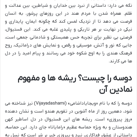
نگه می دارد؛ داستانی از نبرد بین خدایان و شیاطین، بین عدالت و
ظلم. همراه شدن با مردم هند در این روزهای پرشور، به انسان
فرصت می دهد تا از نزدیک لمس کند که چگونه ایمان، پایداری و
نیکی در نهایت بر هر تاریکی و پلیدی غلبه می کند. این فستیوال،
فرصتی بی نظیر برای تجربه حس همبستگی و شادمانی جمعی است،
جایی که نور و آتش، موسیقی و رقص، و نمایش های دراماتیک، روح
فرهنگ هندی را به اوج شکوه خود می رسانند و پیام امید را در دل
ها می کارند.
دوسه را چیست؟ ریشه ها و مفهوم
نمادین آن
دوسه را که با نام «ویجایاداشامی» (Vijayadashami) نیز شناخته می
شود، دهمین روز از ماه آشوین در تقویم هندو است و نشان دهنده
«روز پیروزی» است. ریشه های این فستیوال در دل اساطیر کهن
هندوستان و به ویژه حماسه عظیم «رامایانا» جای دارد. این حماسه،
داستانی از عشق، فداکاری، نبرد و پیروزی خیر بر شر است که نسل به