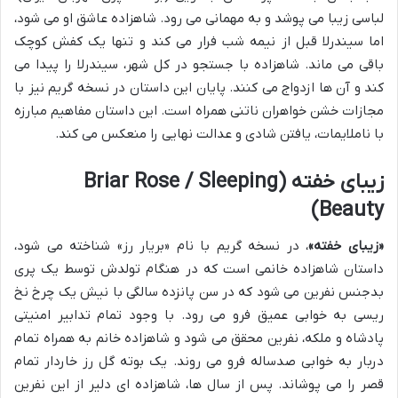
لباسی زیبا می پوشد و به مهمانی می رود. شاهزاده عاشق او می شود،
اما سیندرلا قبل از نیمه شب فرار می کند و تنها یک کفش کوچک
باقی می ماند. شاهزاده با جستجو در کل شهر، سیندرلا را پیدا می
کند و آن ها ازدواج می کنند. پایان این داستان در نسخه گریم نیز با
مجازات خشن خواهران ناتنی همراه است. این داستان مفاهیم مبارزه
با ناملایمات، یافتن شادی و عدالت نهایی را منعکس می کند.
زیبای خفته (Briar Rose / Sleeping
Beauty)
«زیبای خفته»
، در نسخه گریم با نام «بریار رز» شناخته می شود،
داستان شاهزاده خانمی است که در هنگام تولدش توسط یک پری
بدجنس نفرین می شود که در سن پانزده سالگی با نیش یک چرخ نخ
ریسی به خوابی عمیق فرو می رود. با وجود تمام تدابیر امنیتی
پادشاه و ملکه، نفرین محقق می شود و شاهزاده خانم به همراه تمام
دربار به خوابی صدساله فرو می روند. یک بوته گل رز خاردار تمام
قصر را می پوشاند. پس از سال ها، شاهزاده ای دلیر از این نفرین