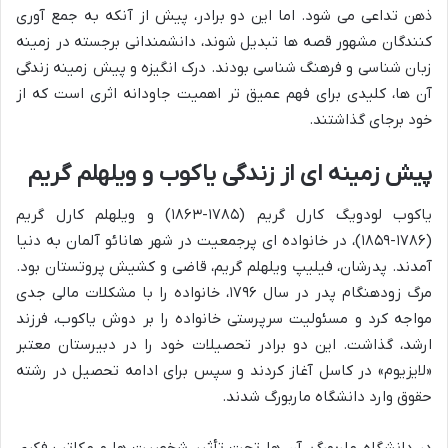
ذهن تداعی می شود. اما این دو برادر، پیش از آنکه به جمع آوری
کنندگان مشهور قصه ها تبدیل شوند، دانشمندانی برجسته در زمینه
زبان شناسی و فرهنگ شناسی بودند. درک انگیزه و پیش زمینه زندگی
آن ها، کلیدی برای فهم عمیق تر اهمیت جاودانه اثری است که از
خود برجای گذاشتند.
پیش زمینه ای از زندگی یاکوب و ویلهلم گریم
یاکوب لودویگ کارل گریم (۱۷۸۵-۱۸۶۳) و ویلهلم کارل گریم
(۱۷۸۶-۱۸۵۹)، در خانواده ای پرجمعیت در شهر هانائو آلمان به دنیا
آمدند. پدرشان، فیلیپ ویلهلم گریم، قاضی و کشیش پروتستان بود.
مرگ زودهنگام پدر در سال ۱۷۹۶، خانواده را با مشکلات مالی جدی
مواجه کرد و مسئولیت سرپرستی خانواده را بر دوش یاکوب، فرزند
ارشد، گذاشت. این دو برادر تحصیلات خود را در دبیرستان معتبر
«لایزیوم» در کاسل آغاز کردند و سپس برای ادامه تحصیل در رشته
حقوق وارد دانشگاه ماربورگ شدند.
در دانشگاه ماربورگ، آن ها تحت تأثیر شخصیت ها و مکاتب فکری