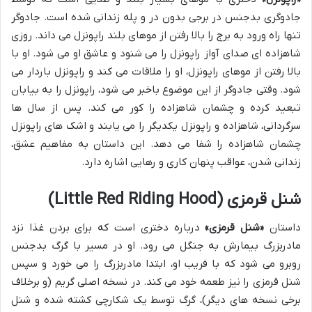
جادوگری بدجنس در برجی بدون در و پله زندانی شده است. جادوگر
تنها راه ورود به برج را بالا رفتن از موهای بلند راپونزل می داند. روزی
شاهزاده ای صدای آواز راپونزل را می شنود و عاشق او می شود. او با
بالا رفتن از موهای راپونزل، او را ملاقات می کند و راپونزل باردار می
شود. وقتی جادوگر از این موضوع باخبر می شود، راپونزل را به بیابان
تبعید کرده و چشمان شاهزاده را کور می کند. پس از سال ها
سرگردانی، شاهزاده و راپونزل یکدیگر را می یابند و اشک های راپونزل
چشمان شاهزاده را شفا می دهد. این داستان به مفاهیم عشق،
زندانی شدن، عواقب پنهان کاری و رهایی اشاره دارد.
شنل قرمزی (Little Red Riding Hood)
داستان
«شنل قرمزی»
درباره دختری است که برای بردن غذا نزد
مادربزرگ بیمارش به جنگل می رود. او در مسیر با گرگ بدجنس
روبرو می شود که با فریب او، ابتدا مادربزرگ را می خورد و سپس
شنل قرمزی را نیز طعمه خود می کند. در نسخه اصلی گریم (و برخلاف
برخی نسخه های دیگر)، گرگ توسط یک شکارچی کشته شده و شنل