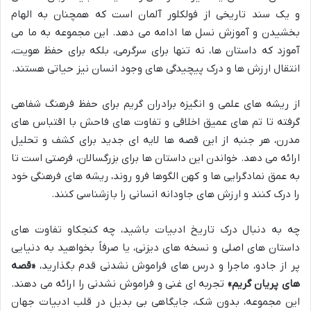
و یک سند تاریخی از فولکلور آلمان است که همچنان به الهام
بخشیدن و آموزش نسل ها ادامه می دهد. این مجموعه به ما می
آموزد که داستان ها، نه تنها برای سرگرمی، بلکه برای حفظ هویت،
انتقال ارزش ها و درک پیچیدگی های وجود انسان نیز حیاتی هستند.
از ریشه های علمی و انگیزه برادران گریم برای حفظ فرهنگ شفاهی
گرفته تا تم های عمیق اخلاقی و تفاوت های فاحش با اقتباس های
مدرن، هر جنبه از این قصه ها لایه ای جدید برای کشف و تحلیل
ارائه می دهد. خواندن این داستان ها برای بزرگسالان، فرصتی است تا
به عمق نمادگرایی ها و کهن الگوها فرو روند، ریشه های فرهنگی خود
را درک کنند و ارزش های جاودانه انسانی را بازشناسی کنند.
چه به دنبال درک تاریخ ادبیات باشید، چه کنجکاو تفاوت های
داستان های اصلی و نسخه های دیزنی، یا صرفاً بخواهید به دنیایی
پر از جادو، ماجرا و درس های فراموش نشدنی قدم بگذارید،
«قصه
های پریان گریم»
تجربه ای غنی و فراموش نشدنی را ارائه می دهند.
این مجموعه، بدون شک، جایگاهی بی بدیل در قلب ادبیات جهان