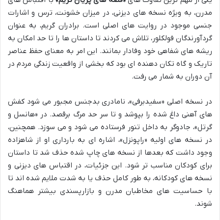
یکی از مهم ترین تفاوت های
«قصه های پریان گریم»
با اقتباس های
مدرن، به ویژه نسخه های دیزنی، در میزان خشونت، ترس و اشارات
جنسی موجود در روایت های اصلی است. برادران گریم، به عنوان
گردآورندگان فولکلور، تلاش می کردند تا داستان ها را تا حد امکان به
ریشه های شفاهی خود وفادار بمانند. این امر به معنای حفظ عناصر
تاریک و گاه تکان دهنده ای بود که بخشی از واقعیت زندگی مردم در
آن دوران به شمار می رفت.
در نسخه اصلی «سفیدبرفی»، نامادری بدجنس مجبور می شود کفش
های آهنی داغ شده را بپوشد و تا سر حد مرگ برقصد. در «هانسل و
گرتل»، جادوگر به داخل تنور فرستاده می شود و می سوزد. همچنین،
در نسخه های اولیه «راپونزل»، اشاره ای به بارداری او از شاهزاده
وجود داشت که بعدها از نسخه های چاپ شده حذف شد تا داستان
برای کودکان مناسب تر شود. این جزئیات، در اقتباس های دیزنی و
نسخه های کودکانه، به طور کامل حذف یا به شدت ملایم شده اند تا
با حساسیت های مخاطبان مدرن و بازارپسندی بیشتر هماهنگ
شوند.