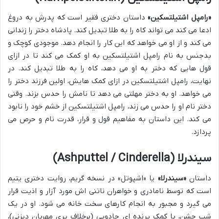
«رامپل اشتیلتسکین»
داستان دختری فقیر است که پدرش به دروغ
ادعا می کند می تواند کاه را به طلا تبدیل کند. پادشاه دختر را زندانی
می کند و از او می خواهد که این کار را انجام دهد. موجودی کوچک و
بدجنس به نام رامپل اشتیلتسکین به او کمک می کند تا در ازای
قول هایی که دختر به او می دهد، کاه را به طلا تبدیل کند. در
نهایت، رامپل اشتیلتسکین در ازای کمک هایش، اولین فرزند دختر را
می خواهد. او به دختر مهلتی می دهد تا نامش را حدس بزند. وقتی
دختر نام او را حدس می زند، رامپل اشتیلتسکین از خشم خود را نابود
می کند. این داستان به مفاهیم قول و قرار، قدرت نام و حرص می
پردازد.
سیندرلا (Ashputtel / Cinderella)
داستان
«سیندرلا»
یا «اشپوتل» در نسخه گریم، روایت دختری یتیم
است که توسط نامادری و خواهران ناتنی اش مورد آزار و اذیت قرار
می گیرد و مجبور به انجام کارهای سخت خانه می شود. او در یک
شب جشن، با کمک پرنده ای جادویی (برخلاف پری مهربان دیزنی)،