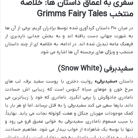
سفری به اعماق داستان ها: خلاصه
منتخب Grimms Fairy Tales
در میان ۲۱۰ داستان گردآوری شده توسط برادران گریم، برخی از آن ها
به شهرت جهانی دست یافته اند و به بخش جدایی ناپذیری از
فرهنگ عامه تبدیل شده اند. در ادامه، به خلاصه ای از چند داستان
منتخب و ویژگی های برجسته آن ها اشاره می شود.
سفیدبرفی (Snow White)
داستان
«سفیدبرفی»
روایت دختری با پوست سفید برف، لب های
سرخ خون و موهای سیاه آبنوس است که زیبایی اش حسادت
نامادری جادوگرش را برمی انگیزد. نامادری که خود را زیباترین می
داند، بارها سعی می کند سفیدبرفی را به قتل برساند، اما او هر بار با
کمک موجودات مهربان جنگل و هفت کوتوله نجات می یابد. نهایتاً،
با سیب مسموم نامادری، سفیدبرفی به خوابی عمیق فرو می رود و
تنها با بوسه یک شاهزاده از خواب بیدار می شود. مفاهیم حسادت،
زیبایی، و عدالت در این داستان به خوبی نمایان است. پایان داستان