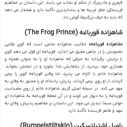
قرمزی و مادربزرگ از شکم او نجات می یابند. این داستان بر مفاهیم
فریبندگی، خطر غریبه ها و پندناپذیری تأکید دارد و هشدار می دهد
که باید به حرف بزرگترها گوش داد.
شاهزاده قورباغه (The Frog Prince)
«شاهزاده قورباغه»
حکایت شاهزاده خانمی است که گوی طلایی
محبوبش را در چاهی عمیق می اندازد. قورباغه ای قول می دهد گوی
را برایش برگرداند به شرطی که شاهزاده او را به عنوان همراه و
همبازی خود بپذیرد، از بشقابش غذا بخورد و در تختش بخوابد.
شاهزاده خانم با اکراه می پذیرد، اما وقتی قورباغه گوی را برمی
گرداند، از او روی برمی گرداند. پدرش، پادشاه، او را مجبور به وفای به
عهد می کند. در نسخه اصلی گریم، شاهزاده خانم از روی عصبانیت
قورباغه را به دیوار می کوبد و در آن لحظه قورباغه به شاهزاده ای
خوش سیما تبدیل می شود. این داستان بر مفاهیم پذیرش، وفای به
عهد و ظاهر فریبنده تأکید دارد.
رامپل اشتیلتسکین (Rumpelstiltskin)