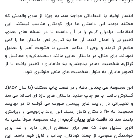
انتشار اولیه، با انتقاداتی مواجه شد، به ویژه از سوی والدینی که
معتقد بودند این داستان ها برای کودکان مناسب نیستند. این
انتقادات، برادران گریم را بر آن داشت تا در نسخه های بعدی،
تغییراتی را اعمال کنند. آن ها به تدریج لحن داستان ها را کمی
ملایم تر کردند و برخی از عناصر جنسی یا خشونت آمیز را تعدیل
نمودند. برای مثال، در داستان هایی مانند «سفیدبرفی» و «هانسل و
گرتل»، شخصیت «مادر بدجنس» به «نامادری» تغییر یافت تا از
تصویر مادران به عنوان شخصیت های منفی جلوگیری شود.
این مجموعه طی چندین دهه و در هفت چاپ مختلف (تا سال ۱۸۵۷)،
گسترش یافت. با هر چاپ جدید، داستان های تازه ای اضافه می شد
و تغییراتی در روایت های پیشین صورت می گرفت تا در نهایت،
مجموعه به ۲۱۰ داستان کامل رسید. این روند بازنویسی و ویرایش،
باعث شد که
«قصه های پریان گریم»
از یک مجموعه صرفاً علمی به
اثری تبدیل شود که هم برای محققان ارزش دارد و هم برای
خوانندگان عمومی، از جمله کودکان، جذاب و قابل فهم باشد. این